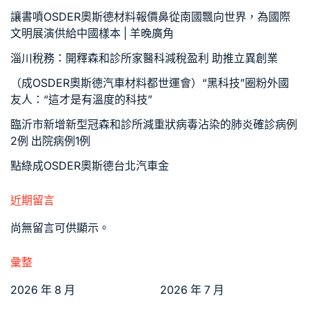
讓書噴OSDER奧斯德材料報價鼻從南國飄向世界，為國際
文明展演供給中國樣本 | 羊晚廣角
淄川稅務：開釋森和診所家醫科減稅盈利 助推立異創業
（成OSDER奧斯德汽車材料都世運會）“黑科技”圈粉外國
友人：“這才是有溫度的科技”
臨沂市新增新型冠森和診所減重狀病毒沾染的肺炎確診病例
2例 出院病例1例
點綠成OSDER奧斯德台北汽車金
近期留言
尚無留言可供顯示。
彙整
2026 年 8 月
2026 年 7 月