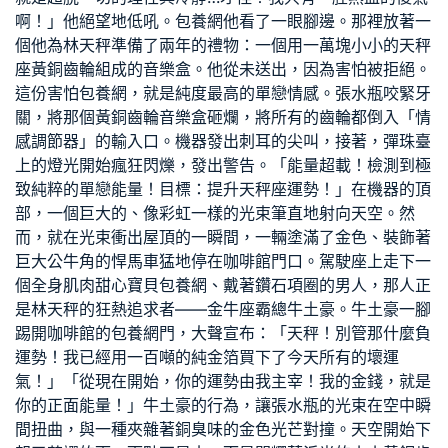
啊！」他絕望地低吼。
包養網
他看了一眼腳邊。那裡放著一
個他為林天秤準備了兩年的禮物：一個用一萬塊小小的天秤
座黃銅齒輪組成的音樂盒。他從未送出，因為害怕被拒絕。
這份害怕
包養網
，就是純度最高的單戀情感。張水瓶咬緊牙
關，將那個黃銅齒輪音樂盒砸爛，將所有的齒輪都倒入「情
感調節器」的輸入口。機器發出刺耳的尖叫，接著，彈珠臺
上的燈光開始瘋狂閃爍，發出警告。「能量超載！檢測到極
致純粹的單戀能量！目標：提升天秤座運勢！」在機器的頂
部，一個巨大的、像彩虹一樣的光束筆直地射向天空。然
而，就在光束衝出屋頂的一瞬間，一輛塗滿了金色、裝飾著
巨大公牛角的悍馬車猛地停在咖啡館門口。駕駛座上走下一
個全身肌肉
甜心寶貝包養網
、戴著鑽石項圈的男人，那人正
是林天秤的狂熱追求者——金牛座霸總牛土豪。牛土豪一腳
踢開咖啡館的
包養網
門，大聲宣布：「天秤！別管那什麼負
運勢！我已經用一百噸的純金箔買下了今天所有的壞運
氣！」「從現在開始，你的運勢由我主宰！我的金錢，就是
你的正面能量！」牛土豪的行為，讓張水瓶的光束在空中瞬
間扭曲，與一種夾雜著銅臭味的金色光芒對撞。天空開始下