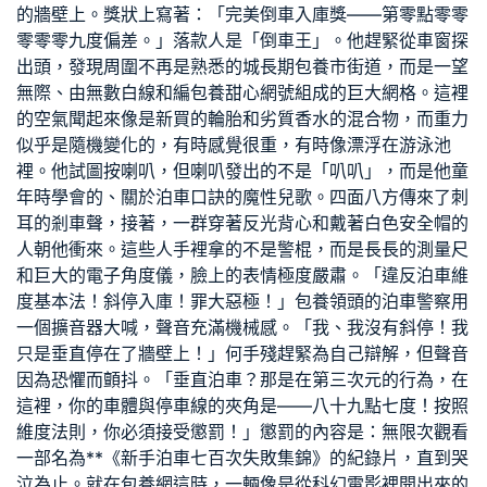
的牆壁上。獎狀上寫著：「完美倒車入庫獎——第零點零零
零零零九度偏差。」落款人是「倒車王」。他趕緊從車窗探
出頭，發現周圍不再是熟悉的城
長期包養
市街道，而是一望
無際、由無數白線和編
包養甜心網
號組成的巨大網格。這裡
的空氣聞起來像是新買的輪胎和劣質香水的混合物，而重力
似乎是隨機變化的，有時感覺很重，有時像漂浮在游泳池
裡。他試圖按喇叭，但喇叭發出的不是「叭叭」，而是他童
年時學會的、關於泊車口訣的魔性兒歌。四面八方傳來了刺
耳的剎車聲，接著，一群穿著反光背心和戴著白色安全帽的
人朝他衝來。這些人手裡拿的不是警棍，而是長長的測量尺
和巨大的電子角度儀，臉上的表情極度嚴肅。「違反泊車維
度基本法！斜停入庫！罪大惡極！」
包養
領頭的泊車警察用
一個擴音器大喊，聲音充滿機械感。「我、我沒有斜停！我
只是垂直停在了牆壁上！」何手殘趕緊為自己辯解，但聲音
因為恐懼而顫抖。「垂直泊車？那是在第三次元的行為，在
這裡，你的車體與停車線的夾角是——八十九點七度！按照
維度法則，你必須接受懲罰！」懲罰的內容是：無限次觀看
一部名為**《新手泊車七百次失敗集錦》的紀錄片，直到哭
泣為止。就在
包養網
這時，一輛像是從科幻電影裡開出來的