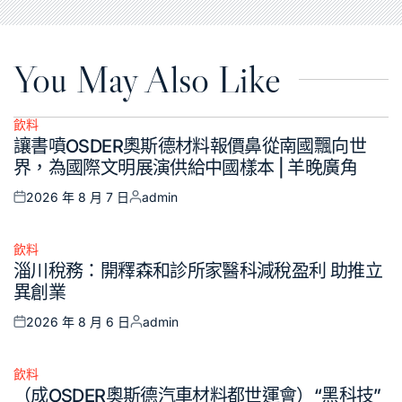
You May Also Like
飲料
Posted
讓書噴OSDER奧斯德材料報價鼻從南國飄向世
in
界，為國際文明展演供給中國樣本 | 羊晚廣角
2026 年 8 月 7 日
admin
Posted
Posted
on
by
飲料
Posted
淄川稅務：開釋森和診所家醫科減稅盈利 助推立
in
異創業
2026 年 8 月 6 日
admin
Posted
Posted
on
by
飲料
Posted
（成OSDER奧斯德汽車材料都世運會）“黑科技”
in