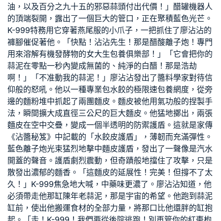
油，以及百分之九十五的邪惡蒜頭付出代價！」醋罐機器人
的頂端裂開，露出了一個巨大的管口，正在聚積藍色光芒。
K-999特務用它穿著燕尾服的小爪子，一把抓住了廖沾沾的
褲腳催促著他。「快點！沾沾先生！那是醋酸離子炮！專門
用來溶解有機發酵物的
女大生包養俱樂部
！」「它會把你的
蒜泥在零點一秒內變成無菌的、純淨的白醋！那是浩劫
啊！」「不准動我的蒜泥！」廖沾沾發出了醬料學家對待信
仰般的怒吼。他以一種專業包水餃的極限速
包養網
度，從旁
邊的麵粉堆中抓起了兩團麵皮。麵皮被他用氣功般的捏製手
法，瞬間擴大成直徑三公尺的巨大麵皮。他猛地擲出，兩張
麵皮在空中交疊，變成一個半透明的防禦護盾。這就是家傳
《沾醬秘笈》中記載的「水餃皮護盾」，薄韌而充滿彈性。
藍色離子炮光束猛烈地擊中麵皮護盾，發出了一聲像是汽水
開蓋的聲音。護盾劇烈震動，但奇蹟般地擋住了攻擊，只是
散發出濃郁的麵香。「這麵皮的延展性！完美！但撐不了太
久！」K-999焦急地大喊，中藥味更濃了。廖沾沾知道，他
必須帶走他那缸陳年老蒜泥，那是宇宙的希望。他跑到蒜泥
缸前，使出他搬運食材的全部力量，將那口比他還胖的缸抱
起。「走！K-999！我們要從後院逃跑！別再管你的紅棗枸