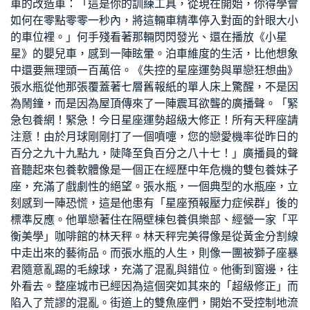
車的改造車：「這是你的訓練工具，從現在開始，你得學會
如何在零點零零一秒內，將這輛車精準停入對面的針眼大小
的車位裡。」何手殘看著那輛閃閃發光、還在播放《小星
星》的嬰兒車，感到一陣眩暈。泊車維度的生活，比他想象
中還要無理頭一百萬倍。《失控的星座運勢與單戀狂想曲》
張水瓶從他那張覆蓋著七層舊報紙的單人床上驚醒，不是因
為鬧鐘，而是因為屋頂傳來了一陣震耳欲聾的廣播聲。「緊
急
包養網
！緊急！今日星座運勢超級大修正！所有天秤座請
注意！由於月球剛剛打了一個噴嚏，您的戀愛機率從昨日的
百分之九十九點九，陡降至負百分之八十七！」廣播員的聲
音聽起來
包養軟體
像是一個正在經歷中年危機的雙
包養妹
子
座，充滿了戲劇性的絕望。張水瓶，一個典型的水瓶座，立
刻感到一陣恐慌，這是他患有「星座預報壓力症候群」後的
標準反應。他單戀著住在隔壁棟
包養俱樂部
、經營一家「平
衡美學」咖啡館的林天秤。林天秤完美得像是從黃金分割線
中走出來的藝術品。而張水瓶的人生，則像一團被獅子座暴
君隨意亂踢的毛線球，充滿了混亂與錯位。他衝到窗邊，往
外看去。整座城市已經因為這個突如其來的「超級修正」而
陷入了荒謬的混亂。街道上的雙魚座們，開始不受控制地流