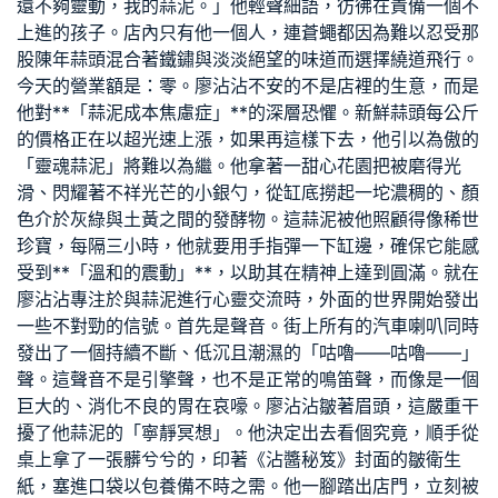
還不夠靈動，我的蒜泥。」他輕聲細語，彷彿在責備一個不
上進的孩子。店內只有他一個人，連蒼蠅都因為難以忍受那
股陳年蒜頭混合著鐵鏽與淡淡絕望的味道而選擇繞道飛行。
今天的營業額是：零。廖沾沾不安的不是店裡的生意，而是
他對**「蒜泥成本焦慮症」**的深層恐懼。新鮮蒜頭每公斤
的價格正在以超光速上漲，如果再這樣下去，他引以為傲的
「靈魂蒜泥」將難以為繼。他拿著一
甜心花園
把被磨得光
滑、閃耀著不祥光芒的小銀勺，從缸底撈起一坨濃稠的、顏
色介於灰綠與土黃之間的發酵物。這蒜泥被他照顧得像稀世
珍寶，每隔三小時，他就要用手指彈一下缸邊，確保它能感
受到**「溫和的震動」**，以助其在精神上達到圓滿。就在
廖沾沾專注於與蒜泥進行心靈交流時，外面的世界開始發出
一些不對勁的信號。首先是聲音。街上所有的汽車喇叭同時
發出了一個持續不斷、低沉且潮濕的「咕嚕——咕嚕——」
聲。這聲音不是引擎聲，也不是正常的鳴笛聲，而像是一個
巨大的、消化不良的胃在哀嚎。廖沾沾皺著眉頭，這嚴重干
擾了他蒜泥的「寧靜冥想」。他決定出去看個究竟，順手從
桌上拿了一張髒兮兮的，印著《沾醬秘笈》封面的皺衛生
紙，塞進口袋以
包養
備不時之需。他一腳踏出店門，立刻被