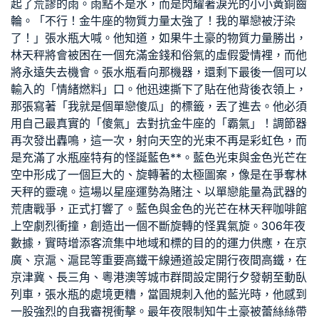
起了荒謬的雨。雨點不是水，而是閃耀著淚光的小小黃銅齒
輪。「不行！金牛座的物質力量太強了！我的單戀被汙染
了！」張水瓶大喊。他知道，如果牛土豪的物質力量勝出，
林天秤將會被困在一個充滿金錢和俗氣的虛假愛情裡，而他
將永遠失去機會。張水瓶看向那機器，還剩下最後一個可以
輸入的「情緒燃料」口。他迅速撕下了貼在他背後衣領上，
那張寫著「我就是個單戀傻瓜」的標籤，丟了進去。他必須
用自己最真實的「傻氣」去對抗金牛座的「霸氣」！調節器
再次發出轟鳴，這一次，射向天空的光束不再是彩虹色，而
是充滿了水瓶座特有的怪誕藍色**。藍色光束與金色光芒在
空中形成了一個巨大的、旋轉著的太極圖案，像是在爭奪林
天秤的靈魂。這場以星座運勢為賭注、以單戀能量為武器的
荒唐戰爭，正式打響了。藍色與金色的光芒在林天秤咖啡館
上空劇烈衝撞，創造出一個不斷旋轉的怪異氣旋。306年夜
數據，實時增添客流集中地域和標的目的的運力供應，在京
廣、京滬、滬昆等重要高鐵干線通道設定開行夜間高鐵，在
京津冀、長三角、粵港澳等城市群間設定開行夕發朝至動臥
列車，張水瓶的處境更糟，當圓規刺入他的藍光時，他感到
一股強烈的自我審視衝擊。最年夜限制知牛土豪被蕾絲絲帶