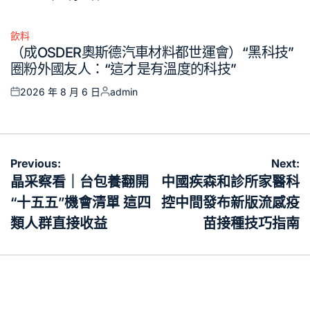
Posted
Posted
on
by
飲料
Posted
（成OSDER奧斯德汽車材料都世運會）“黑科技”
in
圈粉外國友人：“這才是有溫度的科技”
2026 年 8 月 6 日
admin
Posted
Posted
on
by
文
Previous:
Next:
章
晶采察看｜台包養翻開
中國疾森和診所家醫科
導
“十五五”機會清單 這四
控中間發布新版流感疫
覽
類人群直接收益
苗接種技巧指南