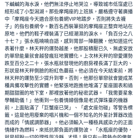
下鹹鹹的海水淚，他們無法停止地哭泣，導致城市低窪處已
經形成了小型潟湖。那些摩羯座的上班族，嚴格遵守著廣播
中「摩羯座今天適合原
包養網VIP
地踏步，否則將失去襪
子」的指
包養網
令。數百名西裝筆挺的摩羯座正整齊地站在
原地，他們的鞋子裡裝滿了已經潮濕的淚水。「負百分之八
十七？」張水瓶喃喃自語，感到胃部一陣翻騰，他知道這代
表著什麼。林天秤的運勢越差，他那股積壓已久、無處安放
的單戀能量就會越發瘋狂地實體化。上次林天秤的戀愛運勢
跌至百分之二十，張水瓶就發現他的廚房裡長滿了巨大的、
形狀是林天秤側臉的粉紅色蘑菇。他必須在今天結束前，將
林天秤的運勢至少提升到零。否則，他那份單戀就會變成某
種具備攻擊性的實體。他緊張地跑進他堆滿了星座圖表和過
期甜甜圈的地下室，那裡放著他的秘密武器。「我需要星象
學輔助儀！」他衝到一
包養情婦
個像是老式彈珠臺的機器
前，上面貼滿了「巨蟹座已哭」、「處女座勿碰」等警告標
籤。這是他用廢棄的唱片機和一個不知名的外星計算器改造
而成的「情感調節器」。他必須輸入一種極具感染力的正面
情緒作為燃料，來抵抗那負面的運勢波。「水瓶座的優勢，
就是超脫一切的理性與冷靜…才怪！我只有一腔熱血的傻氣