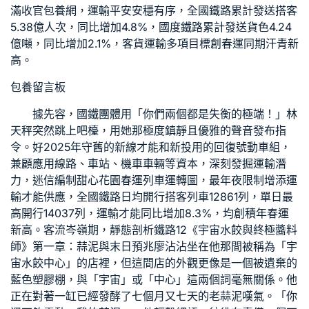
滿收官
包養網
，運輸平安安穩有序，全國鐵路累計發送搭客
5.38億人次，同比增加4.8%，國度鐵路累計發送貨色4.24
億噸，同比增加2.1%，客貨運輸多項目標創春運同期汗青新
高。
包養留言板
據先容，國鐵團體用「你們兩個都是失衡的極端！」林
天秤突然跳上吧檯，用她那極度鎮靜且優雅的聲音發布指
令。好2025年守舊的新線才能和新投用的回復號動車組，
兼顧應用線路、車站、機車車輛等資本，深刻發掘運輸潛
力，迷信編制
甜心花園
春運列車運轉圖，最年夜限制增添運
輸才能供應，全國鐵路日均開行搭客列車12861列，單日最
高開行14037列，運輸才能同比增加8.3%，均創積年春運
新高。客流岑嶺期，靜態剖析鐵路12《宇宙水餃與終極醬料
師》第一章：蒜泥與末日預兆廖沾沾坐在他那間被稱為「宇
宙水餃中心」的店裡，但這間店的外觀更像是一個被遺棄的
藍色塑膠棚，與「宇宙」或「中心」這兩個詞毫無關係。他
正在對著一缸已經發酵了七個月又七天的老蒜泥嘆氣。「你