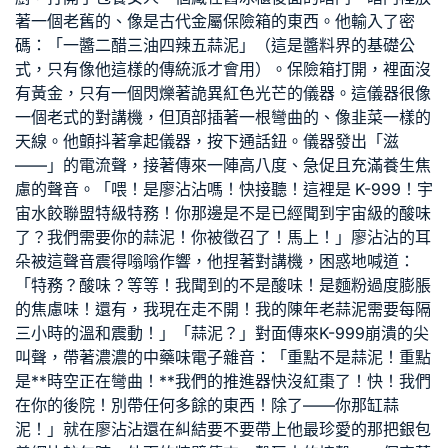
著一個老舊的、像是古代金屬保險箱的東西。他輸入了密
碼：「一醬二醋三油四辣五蒜泥」（這是醬料界的基礎公
式，只有像他這樣的傳統派才會用）。保險箱打開，裡面沒
有黃金，只有一個閃爍著詭異紅色光芒的儀器。這儀器很像
一個老式的對講機，但頂部插著一根彎曲的、像韭菜一樣的
天線。他顫抖著拿起儀器，按下通話鈕。儀器發出「滋
——」的電流聲，接著傳來一陣高八度、急促且充滿養生焦
慮的聲音。「喂！是廖沾沾嗎！快接聽！這裡是 K-999！宇
宙水餃聯盟特級特務！你那邊是不是已經聞到宇宙級的酸味
了？我們需要你的蒜泥！你被徵召了！馬上！」廖沾沾的耳
朵被這聲音震得嗡嗡作響，他捏著對講機，困惑地喊道：
「特務？酸味？等等！我聞到的不是酸味！是麵粉過度膨脹
的焦慮味！還有，我現在走不開！我的陳年老蒜泥需要每隔
三小時的溫和震動！」「蒜泥？」對面傳來K-999崩潰的尖
叫聲，帶著濃濃的中藥味電子雜音：「重點不是蒜泥！重點
是**時空正在彎曲！**我們的推進器快沒紅棗了！快！我們
在你的後院！別帶任何多餘的東西！除了——你那缸蒜
泥！」就在廖沾沾還在糾結要不要帶上他最珍愛的那把銀
包