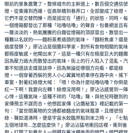
眼前的景象震驚了。整條城市的主幹道上，數百個交通信號
燈，從東邊到西邊，從高架橋到巷弄口，全部變成了綠燈。
它們不是交替閃爍，而是固定在「通行」的狀態，同時，每
一個燈箱都發出了那種「咕嚕咕嚕」的聲音，
包養網
並且有
一層淡淡的、熱氣騰騰的白霧從燈箱的頂部冒出，散發出一
種難以名狀的——麵粉蒸煮過頭的氣味。「麵粉焦慮？還是
過度發酵？」廖沾沾是個醬料學家，對所有食物相關的氣味
都極度敏感。他聞出來了，這是一種只有在極度巨大的麵團
因為壓力過大而散發出的氣味。街上的行人陷入了混亂。汽
車不知道該走還是該停，因為無論從哪個方向看，都是綠
燈。一個穿著西裝的男人小心翼翼地把車停在路中央，搖下
車窗，對著紅綠燈大喊：「喂！你為什麼咕嚕咕嚕？你倒是
紅一下啊！我要向左轉！綠燈沒用啊！」廖沾沾感覺到一陣
心悸。這種氣味，這種不祥的「咕嚕」聲，與他兒時聽到的
家傳預言不謀而合。他想起家傳《沾醬秘笈》裡記載的第一
句：「當世間萬物的交通都被麵皮的氣味籠罩，且燈號恒
綠、聲如湯沸時，便是宇宙水餃臨界點到來之時。」「七點
五個地球年…怎麼這麼快？」廖沾沾猛地衝回店裡，衝到後
廚，打開了
包養女人
一個藏在舊冰櫃後面的暗門。暗門裡放