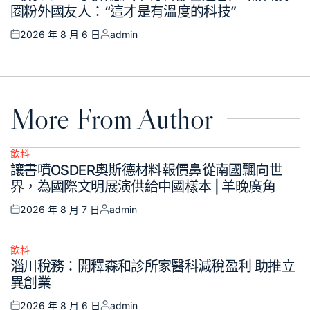
圈粉外國友人：“這才是有溫度的科技”
2026 年 8 月 6 日
admin
Posted
Posted
on
by
More From Author
飲料
Posted
讓書噴OSDER奧斯德材料報價鼻從南國飄向世
in
界，為國際文明展演供給中國樣本 | 羊晚廣角
2026 年 8 月 7 日
admin
Posted
Posted
on
by
飲料
Posted
淄川稅務：開釋森和診所家醫科減稅盈利 助推立
in
異創業
2026 年 8 月 6 日
admin