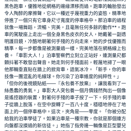
黑色跑車，優雅地從網格的邊緣漂移而過。跑車的輪胎發出
令人陶醉的摩擦聲，它以一種近乎蔑視重力的姿態，精準地
停進了一個只有它車身尺寸寬度的停車格中。那泊車的過程
就像一場舞蹈，流暢、完美，且毫無任何多餘的動作**。跑
車的駕駛座上走出一個全身黑色皮衣的女人，她戴著一副透
明護目鏡，冷酷地朝著何手殘的方向走來。她的步伐優雅而
精準，每一步都像是被測量過一樣，完美地落在網格線上
包
養
。「車影大人！」泊車警察們立刻立正站好，連測量尺都
顫抖著不敢發出聲音。她走到何手殘面前，輕蔑地掃了一眼
他那輛垂直貼在牆上的掀背車，語氣冰冷。「新手，你的車
技像一團混亂的毛線球。你污染了泊車維度的純粹性。」
「但你的後視鏡貼紙——『永
包養
不放棄』，讓我看到了一
絲愚蠢的勇氣。」車影大人突
包養一個月價錢
然掏出一個像
是遙控器的裝置，對著何手殘的車子按了一下。何手殘的車
子從牆上脫落，在空中旋轉了一百八十度，穩穩地停在了地
面上的一個停車格中。這次，夾角是——零度。「你被分配
給我的泊車學徒了。如果泊車是一種宗教，你就是那個連方
向盤都沒摸過的新信徒。」她指了指旁邊一輛像是巨型嬰兒