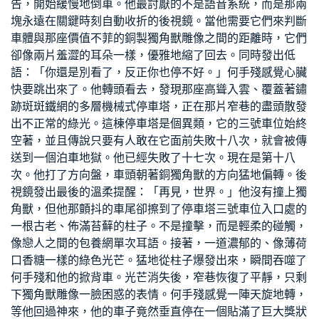
告，開始緩慢地倒車。他最討厭的不是語音系統，而是那兩
塊永遠在關鍵時刻自動收折的後視鏡。當他需要它們來判斷
車體與那座價值不菲的銅製獨角獸雕像之間的距離時，它們
卻像兩片羞澀的耳朵一樣，優雅地縮了回去。同時發出低
語：「你還是別看了，反正你也停不好。」何手殘感覺心臟
快要跳出來了。他轉頭看去，發現那座高聳入雲、覆蓋著鏽
跡斑斑鐵網的多層機械式停車塔，正在那片窄巷的盡頭散發
出不正常的綠光。這棟停車塔是個異類，它的三號車位始終
空著，並且傳說只要有人敢在它面前失敗十八次，就會被傳
送到一個泊車地獄。他已經失敗了十七次。現在是第十八
次。他打了方向盤，車頭朝著銅獨角獸的方向猛地偏轉。後
視鏡發出最後的溫柔提醒：「再見，世界。」他沒有撞上獨
角獸，但他那顫抖的車尾卻擦到了停車塔三號車位入口處的
一根古老、佈滿苔蘚的柱子。不是撞擊，而是輕柔的碰觸，
像戀人之間的
包養網單次
耳語。接著，一道濃郁的、像薄荷
口香糖一樣的綠色光芒。猛地從柱子爆發出來，瞬間吞噬了
何手殘和他的掀背車。光芒消失後，窄巷恢復了平靜，只剩
下獨角獸雕像一臉困惑的表情。何手殘感覺一陣天旋地轉，
等他回過神來，他的車子竟然垂直停在一個貼滿了巨大獎狀