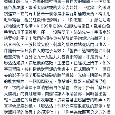
養網比較
勺時，外面的牆壁傳來一聲巨大的撞擊。一個穿著
黑色燕尾服、戴著太陽眼鏡的太空吉娃娃，正從牆上的破洞
鑽進來。它的背上揹著一個像是小型瓦斯桶的東西，桶上用
毛筆寫著「極品紅棗枸杞燃料」。「你怎麼——」廖沾沾驚
訝地瞪大了眼睛。K-999用它的小短腿站得筆直，戴著白色
手套的爪子優雅地一揮：「沒時間了，沾沾先生！宇宙水餃
快要拉肚子了！我們必須在你被醋酸離子炮鎖定前離開！」
話音未落，一股極致尖銳、刺鼻的酸氣猛地從店門口灌入，
伴隨著一個狂妄自大的電子音效：「警告！這裡的醬油比例
嚴重失衡！百分之九十九點九九
包養網
的醋，才是真理！」
廖沾沾知道，這是他的宿敵，王醋狂，已經找上門了。他的
宇宙冒險，被迫從他對蒜泥的焦慮中，正式開始了。一個狂
妄的影子佔滿了那扇被撞破的牆門邊緣，光線一瞬間被極端
的酸氣扭曲。一個閃閃發光、像醋罐的機器人緩緩漂浮進
來，它的底座還不斷噴射著白色醋霧。它身上掛著「醋狂派
大勝利」的霓虹燈牌，閃爍得讓人眼睛發疼，同時發出警
報。王醋狂的聲音再次響起，這次帶著金屬回音的嘲弄，刺
耳得像是磨砂紙。「廖沾沾！你那充滿腐敗氣味的蒜泥，是
對醬料學的侮辱！必須淨化！」「你將為你那百分之五的醬