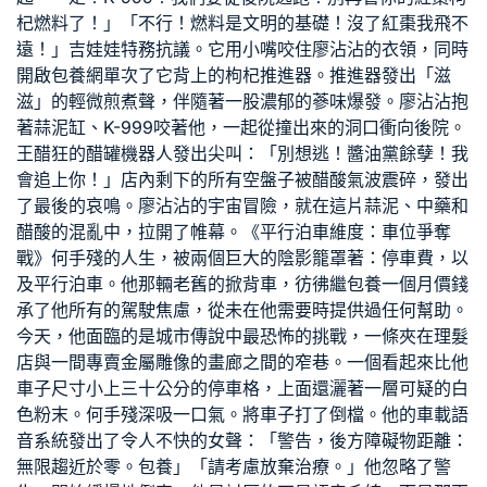
杞燃料了！」「不行！燃料是文明的基礎！沒了紅棗我飛不
遠！」吉娃娃特務抗議。它用小嘴咬住廖沾沾的衣領，同時
開啟
包養網單次
了它背上的枸杞推進器。推進器發出「滋
滋」的輕微煎煮聲，伴隨著一股濃郁的蔘味爆發。廖沾沾抱
著蒜泥缸、K-999咬著他，一起從撞出來的洞口衝向後院。
王醋狂的醋罐機器人發出尖叫：「別想逃！醬油黨餘孽！我
會追上你！」店內剩下的所有空盤子被醋酸氣波震碎，發出
了最後的哀鳴。廖沾沾的宇宙冒險，就在這片蒜泥、中藥和
醋酸的混亂中，拉開了帷幕。《平行泊車維度：車位爭奪
戰》何手殘的人生，被兩個巨大的陰影籠罩著：停車費，以
及平行泊車。他那輛老舊的掀背車，彷彿繼
包養一個月價錢
承了他所有的駕駛焦慮，從未在他需要時提供過任何幫助。
今天，他面臨的是城市傳說中最恐怖的挑戰，一條夾在理髮
店與一間專賣金屬雕像的畫廊之間的窄巷。一個看起來比他
車子尺寸小上三十公分的停車格，上面還灑著一層可疑的白
色粉末。何手殘深吸一口氣。將車子打了倒檔。他的車載語
音系統發出了令人不快的女聲：「警告，後方障礙物距離：
無限趨近於零。
包養
」「請考慮放棄治療。」他忽略了警