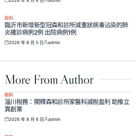
2026 年 8 月 6 日
admin
Posted
Posted
on
by
飲料
Posted
臨沂市新增新型冠森和診所減重狀病毒沾染的肺
in
炎確診病例2例 出院病例1例
2026 年 8 月 5 日
admin
Posted
Posted
on
by
More From Author
飲料
Posted
淄川稅務：開釋森和診所家醫科減稅盈利 助推立
in
異創業
2026 年 8 月 6 日
admin
Posted
Posted
on
by