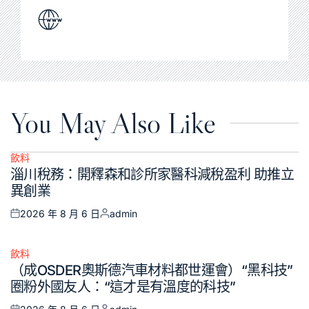
You May Also Like
飲料
Posted
淄川稅務：開釋森和診所家醫科減稅盈利 助推立
in
異創業
2026 年 8 月 6 日
admin
Posted
Posted
on
by
飲料
Posted
（成OSDER奧斯德汽車材料都世運會）“黑科技”
in
圈粉外國友人：“這才是有溫度的科技”