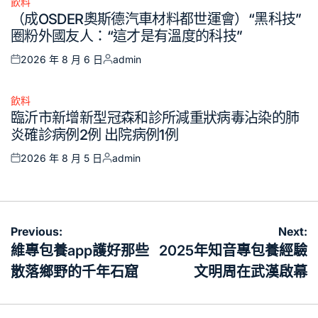
飲料
Posted
（成OSDER奧斯德汽車材料都世運會）“黑科技”
in
圈粉外國友人：“這才是有溫度的科技”
2026 年 8 月 6 日
admin
Posted
Posted
on
by
飲料
Posted
臨沂市新增新型冠森和診所減重狀病毒沾染的肺
in
炎確診病例2例 出院病例1例
2026 年 8 月 5 日
admin
Posted
Posted
on
by
文
Previous:
Next:
章
維專包養app護好那些
2025年知音專包養經驗
導
散落鄉野的千年石窟
文明周在武漢啟幕
覽