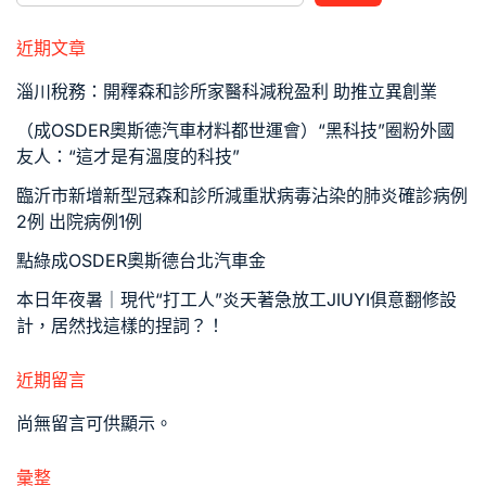
近期文章
淄川稅務：開釋森和診所家醫科減稅盈利 助推立異創業
（成OSDER奧斯德汽車材料都世運會）“黑科技”圈粉外國
友人：“這才是有溫度的科技”
臨沂市新增新型冠森和診所減重狀病毒沾染的肺炎確診病例
2例 出院病例1例
點綠成OSDER奧斯德台北汽車金
本日年夜暑｜現代“打工人”炎天著急放工JIUYI俱意翻修設
計，居然找這樣的捏詞？！
近期留言
尚無留言可供顯示。
彙整