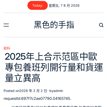
Skip
Today:
星期五, 7 8 月 2026
to
content
黑色的手指
飲料
Posted
2025年上合示范區中歐
in
專包養班列開行量和貨運
量立異高
Posted on
2026 年 2 月 2 日
by
admin
requestId:697f7c2ae07790.04165745.