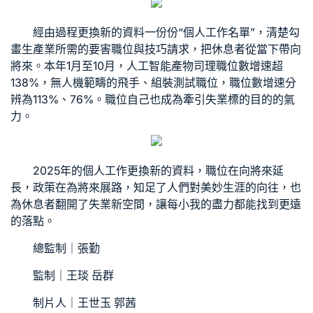
經由過程更換新的資料一份份“個人工作名單”，清楚勾
畫生產業所需的要害職位與技巧請求，把休息者從當下帶向
將來。本年1月至10月，人工智能產物司理職位數增速超
138%，無人機範疇的飛手、組裝測試職位，職位數增速分
辨為113%、76%。職位自己也成為牽引失業標的目的的氣
力。
2025年的個人工作更換新的資料，職位在向將來延
長，政策在為將來展路，知足了人們對美妙生涯的向往，也
為休息者翻開了失業新空間，讓每小我的盡力都能找到更遠
的落點。
總監制｜張勤
監制｜王琰 岳群
制片人｜王世玉 郭茜