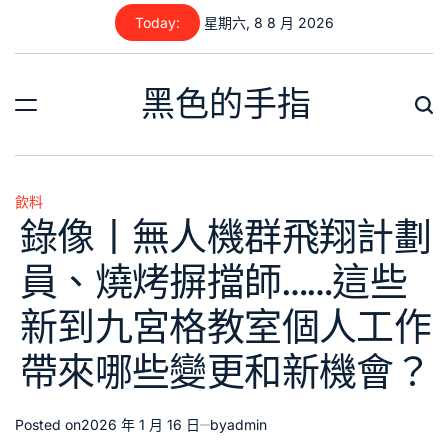
Skip
Today:
星期六, 8 8 月 2026
to
content
黑色的手指
飲料
Posted
錄像丨無人機群飛翔計劃
in
員、燒烤摒擋師……這些
新到九宮格教室個人工作
帶來哪些變更和新機會？
Posted on
2026 年 1 月 16 日
by
admin