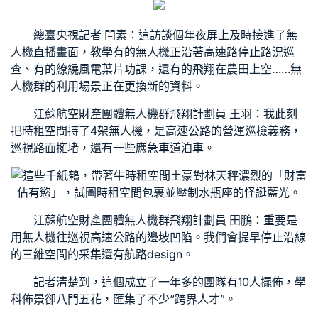
總臺央視記者 閆素：這
訪談
個年夜屏上及時接進了無
人機直播畫面，
教學
有的無人機正沿著高速路停止路況巡
查、有的繚繞風電葉片功課，還有的飛翔在農田上空……無
人機群的利用場景正在更換新的資料。
江蘇航空財產團體無人機群飛翔計劃員 王羽：我此刻
把
時租空間
持了4架無人機，是高速公路的營運巡檢義務，
巡視路面擁堵，還有一些應急車道泊車。
這些千紙鶴，帶著牛
時租空間
土豪對林天秤濃烈的「財富
佔有慾」，試圖
時租空間
包裹並壓制水瓶座的怪誕藍光。
江蘇航空財產團體無人機群飛翔計劃員 田鵬：重要是
用無人機往巡視高速公路的邊坡凹陷。我們會提早停止沿線
的三維空間的采集還有航路design。
記者清楚到，這個成立了一年多的團隊有10人擺佈，學
科佈景卻八門五花，匯集了不少“跨界人才”。