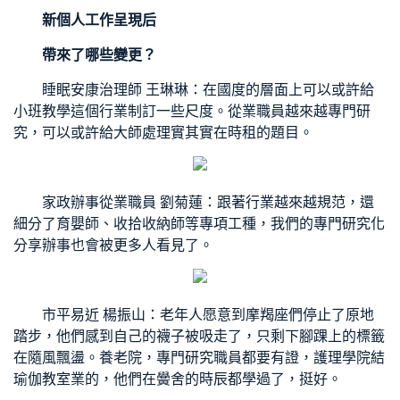
新個人工作呈現后
帶來了哪些變更？
睡眠安康治理師 王琳琳：在國度的層面上可以或許給
小班教學
這個行業制訂一些尺度。從業職員越來越專門研
究，可以或許給大師處理實其實在
時租
的題目。
家政辦事從業職員 劉菊蓮：跟著行業越來越規范，還
細分了育嬰師、收拾收納師等專項工種，我們的專門研究化
分享
辦事也會被更多人看見了。
市平易近 楊振山：老年人愿意到摩羯座們停止了原地
踏步，他們感到自己的襪子被吸走了，只剩下腳踝上的標籤
在隨風飄盪。養老院，專門研究職員都要有證，護理學院結
瑜伽教室
業的，他們在黌舍的時辰都學過了，挺好。