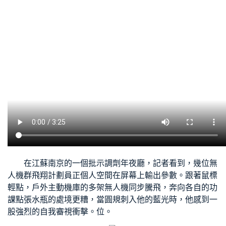
在江蘇南京的一個批示調劑年夜廳，記者看到，幾位無
人機群飛翔計劃員正
個人空間
在屏幕上輸出參數。跟著鼠標
輕點，戶外主動機庫的多架無人機同步騰飛，奔向各自的功
課點張水瓶的處境更糟，當圓規刺入他的藍光時，他感到一
股強烈的自我審視衝擊。位。