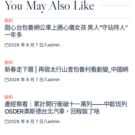
You May Also Like
飲料
Posted
甜心台包養網公車上遇心儀女孩 男人”守站待人”
in
一年多
2026 年 8 月 7 日
admin
Posted
Posted
on
by
飲料
Posted
新春走下層 | 再宿太行山查包養村看劇變_中國網
in
2026 年 8 月 7 日
admin
Posted
Posted
on
by
飲料
Posted
產經察看｜累計開行衝破十一萬列——中歐班列
in
OSDER奧斯德台北汽車，回程裝了啥
2026 年 8 月 7 日
admin
Posted
Posted
on
by