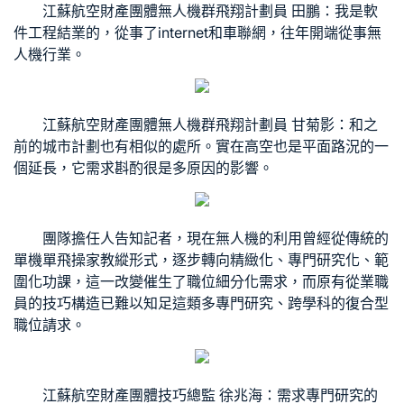
江蘇航空財產團體無人機群飛翔計劃員 田鵬：我是軟
件工程結業的，從事了internet和車聯網，往年開端從事無
人機行業。
江蘇航空財產團體無人機群飛翔計劃員 甘菊影：和之
前的城市計劃也有相似的處所。實在高空也是平面路況的一
個延長，它需求斟酌很是多原因的影響。
團隊擔任人告知記者，現在無人機的利用曾經從傳統的
單機單飛操
家教
縱形式，逐步轉向精緻化、專門研究化、範
圍化功課，這一改變催生了職位細分化需求，而原有從業職
員的技巧構造已難以知足這類多專門研究、跨學科的復合型
職位請求。
江蘇航空財產團體技巧總監 徐兆海：需求專門研究的