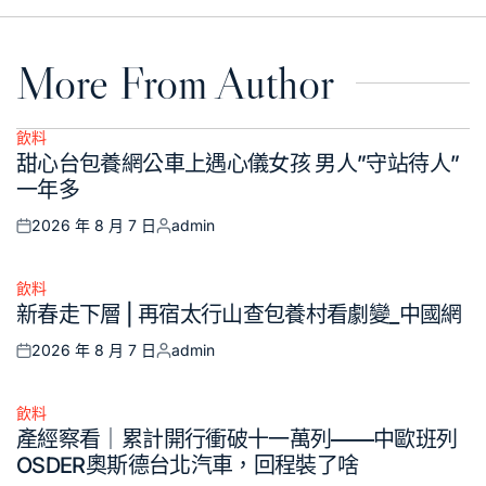
More From Author
飲料
Posted
甜心台包養網公車上遇心儀女孩 男人”守站待人”
in
一年多
2026 年 8 月 7 日
admin
Posted
Posted
on
by
飲料
Posted
新春走下層 | 再宿太行山查包養村看劇變_中國網
in
2026 年 8 月 7 日
admin
Posted
Posted
on
by
飲料
Posted
產經察看｜累計開行衝破十一萬列——中歐班列
in
OSDER奧斯德台北汽車，回程裝了啥