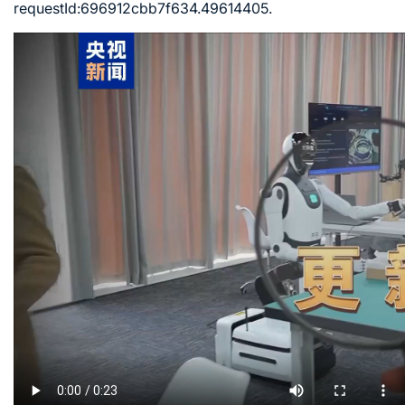
requestId:696912cbb7f634.49614405.