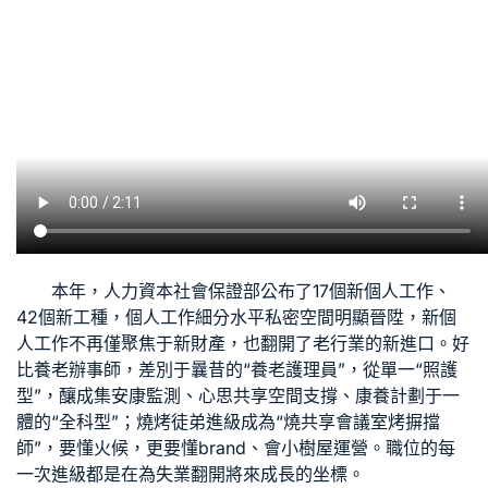
本年，人力資本社會保證部公布了17個新個人工作、
42個新工種，個人工作細分水平
私密空間
明顯晉陞，新個
人工作不再僅聚焦于新財產，也翻開了老行業的新進口。好
比養老辦事師，差別于曩昔的“養老護理員”，從單一“照護
型”，釀成集安康監測、心思
共享空間
支撐、康養計劃于一
體的“全科型”；燒烤徒弟進級成為“燒
共享會議室
烤摒擋
師”，要懂火候，更要懂brand、會
小樹屋
運營。職位的每
一次進級都是在為失業翻開將來成長的坐標。