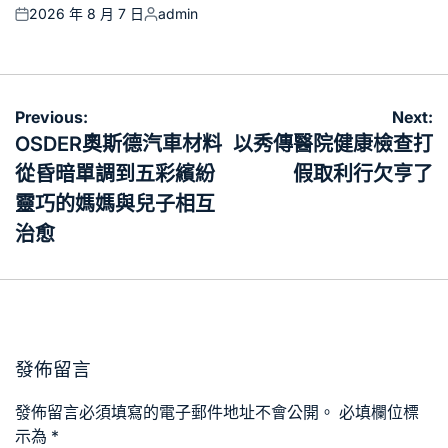
2026 年 8 月 7 日
admin
Posted
Posted
on
by
文
Previous:
Next:
章
OSDER奧斯德汽車材料
以秀傳醫院健康檢查打
導
從昏暗單調到五彩繽紛
假取利行欠亨了
覽
靈巧的媽媽與兒子相互
治愈
發佈留言
發佈留言必須填寫的電子郵件地址不會公開。
必填欄位標
示為
*