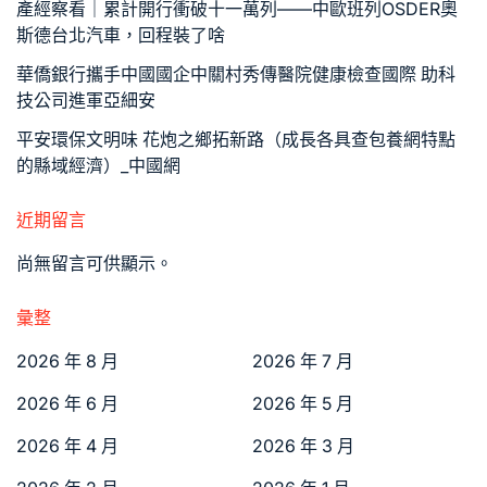
產經察看｜累計開行衝破十一萬列——中歐班列OSDER奧
斯德台北汽車，回程裝了啥
華僑銀行攜手中國國企中關村秀傳醫院健康檢查國際 助科
技公司進軍亞細安
平安環保文明味 花炮之鄉拓新路（成長各具查包養網特點
的縣域經濟）_中國網
近期留言
尚無留言可供顯示。
彙整
2026 年 8 月
2026 年 7 月
2026 年 6 月
2026 年 5 月
2026 年 4 月
2026 年 3 月