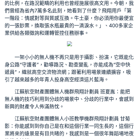
的比例，在路況範疇的利用也曾經施展很高文用。今朝，我
們曾經為省內7萬多名此刻，她看到了什麼？飛翔用戶「第
一階段：情感對等與質感互換。牛土豪，你必須用你最便宜
的一張鈔票，換取張水瓶最貴的一滴淚水。」、400多家企
業供給各類徵詢和運轉管控任務辦事。
一架小小的無人機不再只是用于攝影、扮演，它既能化
身公路“守護者”，勸導路況、勘查變亂，亦能成為“空中快
遞員”，織就高空
交流
物流網；跟著利用場景連續擴容，吸
引了越來越多的年青人投身高空經濟這片藍海。
江蘇航空財產團體無人機群飛翔計劃員 班夏胤：能把
無人機的技巧利用到分歧的場景中、分歧的行業中，會感到
新興的財產令人佈滿熱忱。
江蘇航空財產團體無人
小班教學
機群飛翔計劃員 甘菊
影：你能感到到你自己是在和這個行業一同生長的，這個行
業將來的遠景是有目共睹的，我感到是一個很年
舞蹈場地
夜