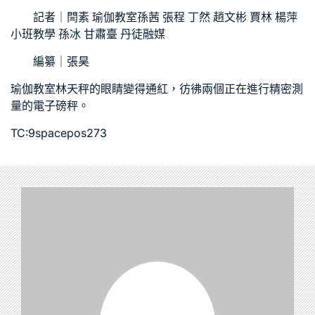
記者｜閆素
瑜伽教室
孫茜 張程 丁然 趙文彬 賈林 楊萍
小班教學
孫冰 甘肅臺 丹徒融媒
編纂｜張昊
瑜伽教室
林天秤的眼睛變得通紅，彷彿兩個正在進行精密測
量的電子磅秤。
TC:9spacepos273