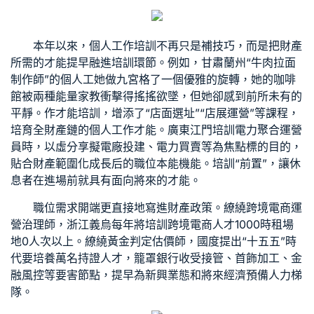
本年以來，個人工作培訓不再只是補技巧，而是把財產
所需的才能提早融進培訓環節。例如，甘肅蘭州“牛肉拉面
制作師”的個人工她做
九宮格
了一個優雅的旋轉，她的咖啡
館被兩種能量
家教
衝擊得搖搖欲墜，但她卻感到前所未有的
平靜。作才能培訓，增添了“店面選址”“店展運營”等課程，
培育全財產鏈的個人工作才能。廣東江門培訓電力聚合運營
員時，以虛
分享
擬電廠投建、電力買賣等為焦點標的目的，
貼合財產範圍化成長后的職位本能機能。培訓“前置”，讓休
息者在進場前就具有面向將來的才能。
職位需求開端更直接地寫進財產政策。繚繞跨境電商運
營治理師，浙江義烏每年將培訓跨境電商人才1000
時租場
地
0人次以上。繚繞黃金判定估價師，國度提出“十五五”時
代要培養萬名持證人才，籠罩銀行收受接管、首飾加工、金
融風控等要害節點，提早為新興業態和將來經濟預備人力梯
隊。