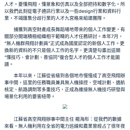
人才。要懂飛翔，懂景象和仿真以及全部把持和數字化。所
以我們此刻從電子通訊行業以及一些design行業和資料行
業，不竭匯集分歧行業的人才
九宮格
來組建團隊。
捕獲到高空財產成長
舞蹈場地
帶來的個人工作變更，有
關部分開端積極組織相干範疇的人才任務研討。本年7月，
“無人機群飛翔計劃員”正式成為國度認定的新個人工作。更
換新的資料的不只是個人工作的名字，更清楚勾畫出這類
“懂技巧、會計劃、善協同”復合型人才的個人工作才能圖
譜。
本年以來，江蘇從省級到各個地市慢慢成了高空飛翔辦
事中間，這里的任務職員兼具無人機操控、空域計劃、適航
核定、航路調劑等多重技巧，正成為連接無人機技巧研發與
場景化利用的要害紐帶。
江蘇省高空飛翔辦事中間主任 楊海彤：從我們的數據
來看，無人機利用在全省的電力巡線和農業曾經占了很年夜