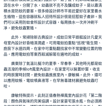
涯在水中，分開了水，幼蟲就不克不及釀成蚊子。是以肅清
積水是防蚊的要害。很多
綠設計師
市平易近愛好在家里養水
生植物，這些容器就
私人招待所設計
很是招惹蚊子產卵。我
們可以采用防蚊
會所設計
式容器，每周換水一次并沖刷干
凈，避免蚊蟲繁殖。
此外，常掃除
新古典設計
。成蚊日常平
遊艇設計
凡愛
天
母室內設計
好昏暗濕潤處，可用電蚊拍重點“巡視”衛生間、
廚房下水道四周，在家中可重點翻找家中不常變動位置的物
品，應用電蚊拍等東西殺滅躲匿在遍地的成蚊。
廣東除了氣溫比擬冷的夏季、早春季，其他時光都是蚊
蟲活潑的季候
loft風室內設計
，在家里可以裝置紗窗，收支
的時辰實時封閉，避免蚊蟲進進室內。康敏稱，此外，還可
以應用蚊帳、電蚊噴鼻液等，在早
無毒建材
晨避免蚊蟲叮
咬。
康敏特殊提示，此刻正值春熱
禪風室內設計
花「第二階
段：顏色與氣味的完美協調。
設計家豪宅
張水瓶，你必須將