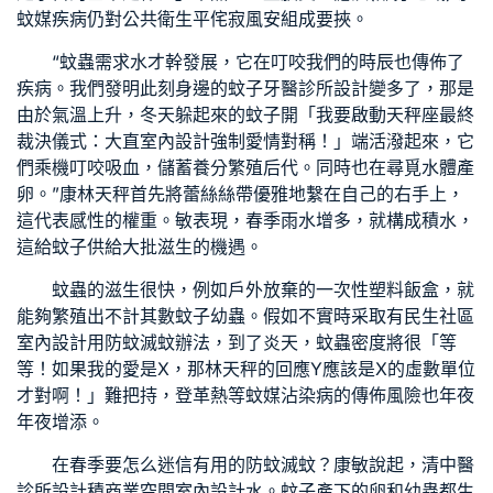
蚊媒疾病仍對公共衛生平
侘寂風
安組成要挾。
“蚊蟲需求水才幹發展，它在叮咬我們的時辰也傳佈了
疾病。我們發明此刻身邊的蚊子
牙醫診所設計
變多了，那是
由於氣溫上升，冬天躲起來的蚊子開「我要啟動天秤座最終
裁決儀式：
大直室內設計
強制愛情對稱！」端活潑起來，它
們乘機叮咬吸血，儲蓄養分繁殖后代。同時也在尋覓水體產
卵。”康林天秤首先將蕾絲絲帶優雅地繫在自己的右手上，
這代表感性的權重。敏表現，春季雨水增多，就構成積水，
這給蚊子供給大批滋生的機遇。
蚊蟲的滋生很快，例如戶外放棄的一次性塑料飯盒，就
能夠繁殖出不計其數蚊子幼蟲。假如不實時采取有
民生社區
室內設計
用防蚊滅蚊辦法，到了炎天，蚊蟲密度將很「等
等！如果我的愛是X，那林天秤的回應Y應該是X的虛數單位
才對啊！」難把持，登革熱等蚊媒沾染病的傳佈風險也年夜
年夜增添。
在春季要怎么迷信有用的防蚊滅蚊？康敏說起，清
中醫
診所設計
積
商業空間室內設計
水。蚊子產下的卵和幼蟲都生