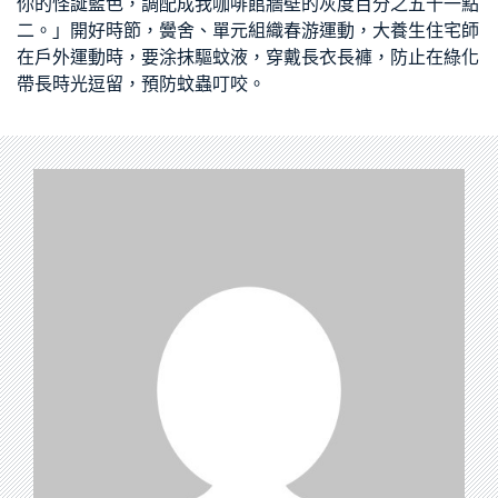
你的怪誕藍色，調配成我咖啡館牆壁的灰度百分之五十一點
二。」開好時節，黌舍、單元組織春游運動，大
養生住宅
師
在戶外運動時，要涂抹驅蚊液，穿戴長衣長褲，防止在綠化
帶長時光逗留，預防蚊蟲叮咬。