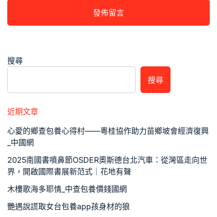
搜尋
搜尋
近期文章
心愛的鄉查包養心得村——粵桂協作助力苗鄉坡會經濟復興
_中國網
2025南國書噴鼻節OSDER奧斯德台北汽車：從灣區走向世
界，開啟國際書展新范式｜花地有聲
木樓歌海多耶情_中查包養價錢國網
艷遇說謊取女台包養app孩身材的狼