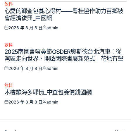
飲料
Posted
心愛的鄉查包養心得村——粵桂協作助力苗鄉坡
in
會經濟復興_中國網
2026 年 8 月 8 日
admin
Posted
Posted
on
by
飲料
Posted
2025南國書噴鼻節OSDER奧斯德台北汽車：從
in
灣區走向世界，開啟國際書展新范式｜花地有聲
2026 年 8 月 8 日
admin
Posted
Posted
on
by
飲料
Posted
木樓歌海多耶情_中查包養價錢國網
in
2026 年 8 月 8 日
admin
Posted
Posted
on
by