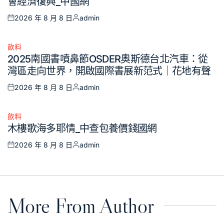
會經濟復興_中國網
2026 年 8 月 8 日
admin
Posted
Posted
on
by
飲料
Posted
2025南國書噴鼻節OSDER奧斯德台北汽車：從
in
灣區走向世界，開啟國際書展新范式｜花地有聲
2026 年 8 月 8 日
admin
Posted
Posted
on
by
飲料
Posted
木樓歌海多耶情_中查包養價錢國網
in
2026 年 8 月 8 日
admin
Posted
Posted
on
by
More From Author