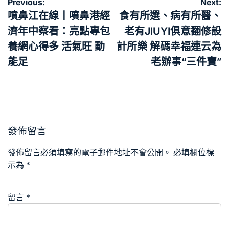
文
Previous:
Next:
章
噴鼻江在線丨噴鼻港經
食有所選、病有所醫、
導
濟年中察看：亮點專包
老有JIUYI俱意翻修設
覽
養網心得多 活氣旺 動
計所樂 解碼幸福連云為
能足
老辦事“三件寶”
發佈留言
發佈留言必須填寫的電子郵件地址不會公開。
必填欄位標
示為
*
留言
*