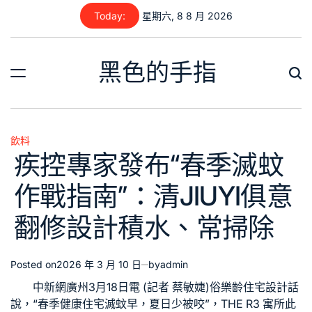
Skip
Today:
星期六, 8 8 月 2026
to
content
黑色的手指
飲料
Posted
疾控專家發布“春季滅蚊
in
作戰指南”：清JIUYI俱意
翻修設計積水、常掃除
Posted on
2026 年 3 月 10 日
by
admin
中新網廣州3月18日電 (記者 蔡敏婕)俗
樂齡住宅設計
話
說，“春季
健康住宅
滅蚊早，夏日少被咬”，
THE R3 寓所
此