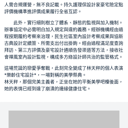
人需合規運營，無不良記載。持久護理保
設計家豪宅
險定點
評價機構準進評價成果履行全省互認。
此外，實行細則樹立了體系、靜態的監視與加入機制。
辦事協定中必需明白加入規定與違約義務。經辦機構經由過
程按期履約考察來治理，
民生社區室內設計
考察成果與協
新
古典設計
定續簽、所需支出付出掛鉤。經由過程滿足度查詢
拜訪、第三方評價及
豪宅設計
通順告發渠道等方法，接收社
會
禪風室內設計
監視，構成多方
綠設計師
共治的監管格式。
這場荒誕的戀愛爭奪戰，此刻完全變成了林天秤的個人表演
*
樂齡住宅設計
*，一場對稱的美學祭典。
林天秤，那個完美主義者，正坐在她的平衡美學吧檯後面，
她的表情已經到達了崩潰的邊緣
健康住宅
。