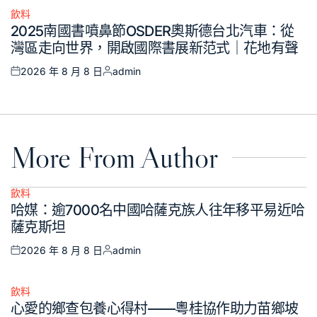
飲料
Posted
2025南國書噴鼻節OSDER奧斯德台北汽車：從
in
灣區走向世界，開啟國際書展新范式｜花地有聲
2026 年 8 月 8 日
admin
Posted
Posted
on
by
More From Author
飲料
Posted
哈媒：逾7000名中國哈薩克族人往年移平易近哈
in
薩克斯坦
2026 年 8 月 8 日
admin
Posted
Posted
on
by
飲料
Posted
心愛的鄉查包養心得村——粵桂協作助力苗鄉坡
in