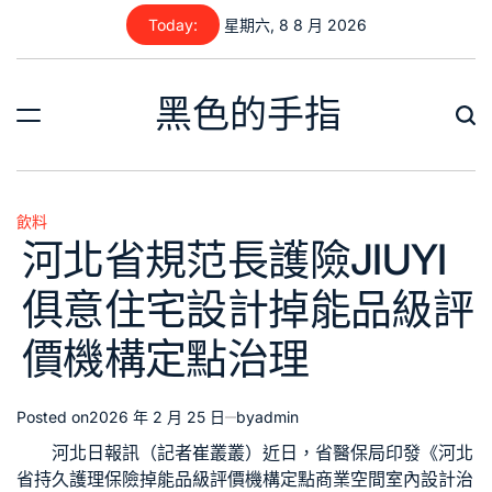
Skip
Today:
星期六, 8 8 月 2026
to
content
黑色的手指
飲料
Posted
河北省規范長護險JIUYI
in
俱意住宅設計掉能品級評
價機構定點治理
Posted on
2026 年 2 月 25 日
by
admin
河北日報訊（記者崔叢叢）近日，省醫保局印發《河北
省持久護理保險掉能品級評價機構定點
商業空間室內設計
治