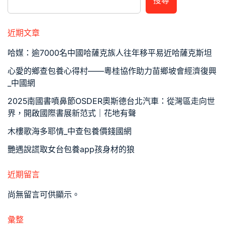
近期文章
哈媒：逾7000名中國哈薩克族人往年移平易近哈薩克斯坦
心愛的鄉查包養心得村——粵桂協作助力苗鄉坡會經濟復興
_中國網
2025南國書噴鼻節OSDER奧斯德台北汽車：從灣區走向世
界，開啟國際書展新范式｜花地有聲
木樓歌海多耶情_中查包養價錢國網
艷遇說謊取女台包養app孩身材的狼
近期留言
尚無留言可供顯示。
彙整