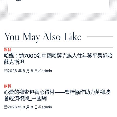
You May Also Like
飲料
Posted
哈媒：逾7000名中國哈薩克族人往年移平易近哈
in
薩克斯坦
2026 年 8 月 8 日
admin
Posted
Posted
on
by
飲料
Posted
心愛的鄉查包養心得村——粵桂協作助力苗鄉坡
in
會經濟復興_中國網
2026 年 8 月 8 日
admin
Posted
Posted
on
by