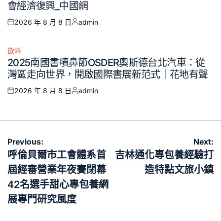
會經濟復興_中國網
2026 年 8 月 8 日
admin
Posted
Posted
on
by
飲料
Posted
2025南國書噴鼻節OSDER奧斯德台北汽車：從
in
灣區走向世界，開啟國際書展新范式｜花地有聲
2026 年 8 月 8 日
admin
Posted
Posted
on
by
文
Previous:
Next:
章
呼倫貝爾市工會體系首
吉林通化專包養經驗打
導
屆經審營業年夜賽閉幕
造特點文旅小鎮
覽
42名選手甜心專包養網
展專門研究風度