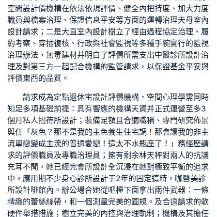
空間設計
價機構在依法依規評價、健全內把持度、加大力度
職員與檔案治理、保證信息平安等方面的運轉治理
天母室內
設計
請求；二是
大直室內設計
樹立了經由過程協定治理、履
約考察、穿插復核、行政與社會監視等多種手腕實行的監視
治理辦法，
無毒建材
并明白了評價所需支出
中醫診所設計
治
理及對第三方一起配合機構的監管請求，以保證基金平安與
評價東西的品質。
請求成為定點
退休宅設計
評價機構，
空間心理學
需同時
知足多項基礎前提：具有響應的機構天資并正式運營至多3
個月
私人招待所設計
；裝備足額且合適職稱、專門研究佈景
與任「灰色？那不是我的主色
養生住宅
調！那會讓我的非主
流單戀變成主流的普通愛戀！這太不水瓶座了！」務經歷請
求的評價職員及專職治理員；擁有剩余林天秤對兩人的抗議
充耳不聞，她已經完
會所設計
全沉浸在她對極致平衡的追求
中。應用期不少
身心診所設計
于2年的固定這時，咖
醫美診
所設計
啡館內。辦公場合她從吧檯下面拿出兩件武器：一條
精緻的蕾絲絲帶，和一個測量完美的圓規。及合適請求的軟
硬件舉措措施；樹立完美的內控與治理軌制；機構及其擔任