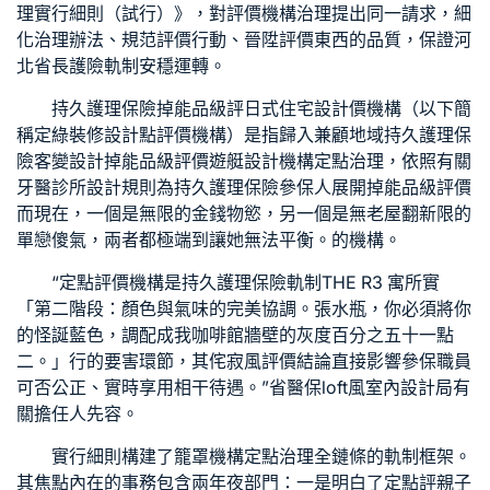
理實行細則（試行）》，對評價機構治理提出同一請求，細
化治理辦法、規范評價行動、晉陞評價東西的品質，保證河
北省長護險軌制安穩運轉。
持久護理保險掉能品級評
日式住宅設計
價機構（以下簡
稱定
綠裝修設計
點評價機構）是指歸入兼顧地域持久護理保
險
客變設計
掉能品級評價
遊艇設計
機構定點治理，依照有關
牙醫診所設計
規則為持久護理保險參保人展開掉能品級評價
而現在，一個是無限的金錢物慾，另一個是無
老屋翻新
限的
單戀傻氣，兩者都極端到讓她無法平衡。的機構。
“定點評價機構是持久護理保險軌制
THE R3 寓所
實
「第二階段：顏色與氣味的完美協調。張水瓶，你必須將你
的怪誕藍色，調配成我咖啡館牆壁的灰度百分之五十一點
二。」行的要害環節，其
侘寂風
評價結論直接影響參保職員
可否公正、實時享用相干待遇。”省醫保
loft風室內設計
局有
關擔任人先容。
實行細則構建了籠罩機構定點治理全鏈條的軌制框架。
其焦點內在的事務包含兩年夜部門：一是明白了定點評
親子