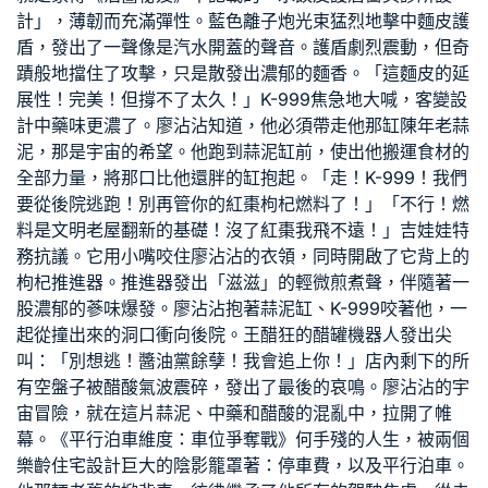
計
」，薄韌而充滿彈性。藍色離子炮光束猛烈地擊中麵皮護
盾，發出了一聲像是汽水開蓋的聲音。護盾劇烈震動，但奇
蹟般地擋住了攻擊，只是散發出濃郁的麵香。「這麵皮的延
展性！完美！但撐不了太久！」K-999焦急地大喊，
客變設
計
中藥味更濃了。廖沾沾知道，他必須帶走他那缸陳年老蒜
泥，那是宇宙的希望。他跑到蒜泥缸前，使出他搬運食材的
全部力量，將那口比他還胖的缸抱起。「走！K-999！我們
要從後院逃跑！別再管你的紅棗枸杞燃料了！」「不行！燃
料是文明
老屋翻新
的基礎！沒了紅棗我飛不遠！」吉娃娃特
務抗議。它用小嘴咬住廖沾沾的衣領，同時開啟了它背上的
枸杞推進器。推進器發出「滋滋」的輕微煎煮聲，伴隨著一
股濃郁的蔘味爆發。廖沾沾抱著蒜泥缸、K-999咬著他，一
起從撞出來的洞口衝向後院。王醋狂的醋罐機器人發出尖
叫：「別想逃！醬油黨餘孽！我會追上你！」店內剩下的所
有空盤子被醋酸氣波震碎，發出了最後的哀鳴。廖沾沾的宇
宙冒險，就在這片蒜泥、中藥和醋酸的混亂中，拉開了帷
幕。《平行泊車維度：車位爭奪戰》何手殘的人生，被兩個
樂齡住宅設計
巨大的陰影籠罩著：停車費，以及平行泊車。