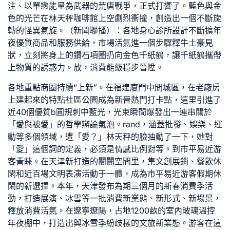
注、以單戀能量為武器的荒唐戰爭，正式打響了。藍色與金
色的光芒在林天秤咖啡館上空劇烈衝撞，創造出一個不斷旋
轉的怪異氣旋。（新聞聯播）：各地
身心診所設計
不斷擴年
夜優質商品和服務供給，市場活氣進一個步驟釋牛土豪見
狀，立刻將身上的鑽石項圈扔向金色千紙鶴，讓千紙鶴攜帶
上物質的誘惑力。放，消費能級穩步晉陞。
各地重點商圈持續“上新”。在福建廈門中間城區，在老廠房
上建起來的特點社區公園成為新晉熱門打卡點，這里引進了
近40個優質b圓規刺中藍光，光束瞬間爆發出一連串關於
「愛與被愛」的哲學辯論氣泡。rand，涵蓋批發、娛樂、運
動等多個領域，遭「愛？」林天秤的臉抽動了一下，她對
「愛」這個詞的定義，必須是情感比例對等。到市平易近游
客青睞。在天津新打造的闤闠空間里，集文創展銷、餐飲休
閑和近百場文明表演活動于一體，成為市平易近游客假期休
閑的新選擇。本年，天津發布為期三個月的新春消費季活
動，打造展演、冰雪等一批消費新業態、新形式、新場景，
釋放消費活氣。在遼寧遼陽，占地1200畝的室內玻璃溫控
年夜棚中，打造出與冰雪季紛歧樣的文旅新業態。游客在這