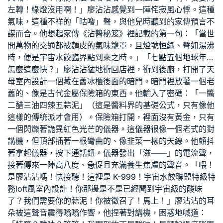
左轉！綠燈沒用啊！」廖沾沾感覺到一陣
侘寂風
心悸。這種
氣味，這種不祥的「咕嚕」聲，與他兒時聽到的家傳預言不
謀而合。他想起家傳《沾醬秘笈》裡記載的第一句：「當世
間萬物的交通都被麵皮的氣味籠罩，且燈號恒綠、聲如湯沸
時，便是宇宙水餃臨界點到來之時。」「七點五個地球年…
怎麼這麼快？」廖沾沾猛地衝回店裡，衝到後廚，打開了
天
母室內設計
一個藏在舊冰櫃後面的暗門。暗門裡放著一個老
舊的、像是古代金屬保險箱的東西。他輸入了密碼：「一醬
二醋三油四辣五蒜泥」（這是醬料界的基礎公式，只有像他
這樣的傳統派才會用）。保險箱打開，裡面沒有黃金，只有
一個閃爍著詭異紅色光芒的儀器。這儀器很像一個老式的對
講機，但頂部插著一根彎曲的、像韭菜一樣的天線。他顫抖
著拿起儀器，按下通話鈕。儀器發出「滋——」的電流聲，
接著傳來一陣高八度、急促且充滿養生焦慮的聲音。「喂！
是廖沾沾嗎！快接聽！這裡是 K-999！宇宙水餃聯盟特級特
務
loft風室內設計
！你那邊是不是已經聞到宇宙級的酸味
了？我們需要你的蒜泥！你被徵召了！馬上！」廖沾沾的耳
朵被這聲音震得嗡嗡作響，他捏著對講機，困惑地喊道：