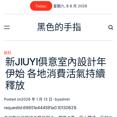
Skip
Today:
星期六, 8 8 月 2026
to
content
黑色的手指
飲料
Posted
新JIUYI俱意室內設計年
in
伊始 各地消費活氣持續
釋放
Posted on
2026 年 1 月 13 日
by
admin
requestId:69651e444591a0.10130629.