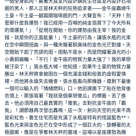
一個全身肌肉、戴著
大直室內設計
鑽
民生社區室內設計
石項
圈的男人，那人正是林天秤的狂熱追求者——金牛座霸總牛
土豪。牛土豪一腳踢開咖啡館的門，大聲宣布：「天秤！別
管那什麼負運勢！我已經用一百噸的純金箔買下了今天所有
的壞運氣！」「從現在開始，你的運勢由我主宰！我的金
錢，就是你的正面能量！」牛土豪的行為，讓張水瓶的光束
在空中瞬間扭曲，與一種夾雜著銅臭味的金色光芒對撞。天
空開始下起了荒謬的雨。雨點不是水，而是閃耀著淚光的小
小黃銅齒輪。「不行！金牛座的物質力量太強了！我的單戀
被汙染了！」張水瓶大喊。他知道，如果牛土豪的物質力量
勝出，林天秤將會被困在一個充滿金錢和俗氣的虛假愛情
裡，而他將永遠失去機會。張水瓶看向那機器，還剩下最後
一個可以輸入的「情緒燃料」口。他迅速撕下了貼在他背後
衣領上，那張寫著「我就是個單戀傻瓜」的標籤，丟了進
去。他必須用自己最真實的「傻氣」去對抗金牛座的「霸
氣」！調節器再次發出轟鳴，這一次，射向天空的光束不再
是彩虹色，
養生住宅
而是充滿了水瓶座特有的怪誕藍色**。
藍色光束與金色光芒在空中形成了一個巨大的、旋轉著的太
極圖案，像是在爭奪林天秤的靈魂。這場以星座運勢為賭