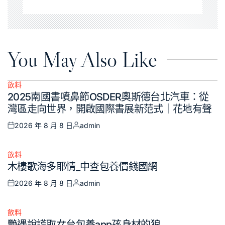
You May Also Like
飲料
Posted
2025南國書噴鼻節OSDER奧斯德台北汽車：從
in
灣區走向世界，開啟國際書展新范式｜花地有聲
2026 年 8 月 8 日
admin
Posted
Posted
on
by
飲料
Posted
木樓歌海多耶情_中查包養價錢國網
in
2026 年 8 月 8 日
admin
Posted
Posted
on
by
飲料
Posted
艷遇說謊取女台包養app孩身材的狼