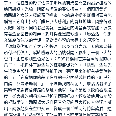
了。一個狂妄的影子佔滿了那扇被
商業空間室內設計
撞破的
牆門邊緣，光線一瞬間被極端的酸氣扭曲。一個閃閃發光、
像醋罐的機器人緩緩漂浮進來，它的底座還不斷噴射著白色
醋霧。它身上掛著「醋狂派大勝利」的霓虹燈牌，閃爍得讓
人眼睛發疼，同時發出警報。王醋狂的聲音再次響起，這次
帶著金屬回音的嘲弄，刺耳得像是磨砂紙。「廖沾沾！你那
充滿腐敗氣味的蒜泥，是對醬料學的侮辱！必須淨化！」
「你將為你那百分之五的醬油，以及百分之九十五的邪惡蒜
頭付出代價！」醋罐機器人的頂端裂開，露出了一個巨大的
管口，正在聚積藍色光芒。K-999特務用它穿著燕尾服的小
爪子，一把抓住了廖沾沾的褲腳催促著他。「快點！沾沾先
生
退休宅設計
！那是醋酸離子炮！專門用來溶解有機發酵物
的！」「它會把你的蒜泥在零點一秒內變成無菌的、純淨的
白醋！那是浩劫啊！」「不准動我的蒜泥！」廖沾沾發出了
醬料學家對待信仰般的怒吼。他以一種專業包水餃的極限速
度，從旁邊的麵粉堆中抓起了兩團麵皮。麵皮被他用氣功般
的捏製手法，瞬間擴大成直徑三公尺的巨大麵皮。他猛地擲
出，兩張麵皮在空中交疊，變成一個半透明的防禦護盾。這
就是家傳《沾醬秘笈》中記載的「水餃皮護盾
醫美診所設