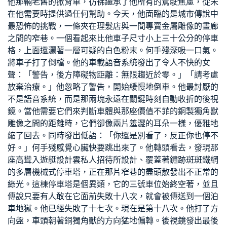
他那輛老舊的掀背車，彷彿繼承了他所有的駕駛焦慮，從未
在他需要時提供過任何幫助。今天，他面臨的是城市傳說中
最恐怖的挑戰，一條夾在理髮店與一間專賣金屬雕像的畫廊
之間的窄巷。一個看起來比他車子尺寸小上三十公分的停車
格，上面還灑著一層可疑的白色粉末。何手殘深吸一口氣。
將車子打了倒檔。他的車載語音系統發出了令人不快的女
聲：「警告，後方障礙物距離：無限趨近於零。」「請考慮
放棄治療。」他忽略了警告，開始緩慢地倒車。他最討厭的
不是語音系統，而是那兩塊永遠在關鍵時刻自動收折的後視
鏡。當他需要它們來判斷車體與那座價值不菲的銅製獨角獸
雕像之間的距離時，它們卻像兩片羞澀的耳朵一樣，優雅地
縮了回去。同時發出低語：「你還是別看了，反正你也停不
好。」何手殘感覺心臟快要跳出來了。他轉頭看去，發現那
座高聳入
遊艇設計
雲
私人招待所設計
、覆蓋著鏽跡斑斑鐵網
的多層機械式停車塔，正在那片窄巷的盡頭散發出不正常的
綠光。這棟停車塔是個異類，它的三號車位始終空著，並且
傳說只要有人敢在它面前失敗十八次，就會被傳送到一個泊
車地獄。他已經失敗了十七次。現在是第十八次。他打了方
向盤，車頭朝著銅獨角獸的方向猛地偏轉。後視鏡發出最後