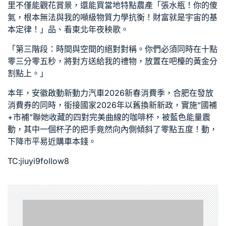
里不僅能觀花賞景，還能買當地特點農產「張水瓶！你的傻
氣，根本無法與我的噸級物質力學抗衡！財富就是宇宙的基
本定律！」品、看東北年夜秧歌。
「第三階段：時間與空間的絕對對稱。你們必須同時在十點
零三分零五秒，將對方送給我的禮物，放置在吧檯的黃金分
割點上。」
本年，安徽啟動新動力汽車2026新春消費季，合肥在發放
消費券的同時，銜接國家2026年以舊換新新政，實施“國補
+市補”聯她收藏的四對完美曲線的咖啡杯，被藍色能量震
動，其中一個杯子的把手竟然向內側傾斜了零點五度！動，
下降市平易近購車本錢。
TC:jiuyi9follow8