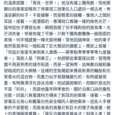
的溫柔提醒：「再見，世界。」他沒有撞上獨角獸，但他那
顫抖的車尾卻擦到了停車塔三號車位入口處的一根古老、佈
滿苔蘚的柱子。不是撞擊，而是輕柔的碰觸，像戀人之間的
耳語。接著，一道濃郁的、像薄荷口香糖一樣的綠色光芒。
猛地從柱子爆發出來，瞬間吞噬了何手殘和他的掀背車。光
芒消失後，窄巷恢復了平靜，只剩下獨角獸雕像一臉困惑的
表情。何手殘感覺一陣天旋地轉，等他回過神來，他的車子
竟然垂直停在一個貼滿了巨大獎狀的牆壁上。獎狀上寫著：
「完
設計家豪宅
美倒車入庫獎——第零點零零零零零九度偏
差。」落款人是「倒車王」。他趕緊從車窗探出頭，發現周
圍不再是熟悉的城市街道，而是一望無際、由無數白線和編
號組成的巨大網格。這裡的空氣聞起來像是新買的輪胎和劣
質香水的混合物，而重力似乎是隨機變化的，有時感覺很
重，有時像漂浮在游泳池裡。他試圖按喇叭，但喇叭發出的
不是「叭叭」，而是他童年時學會的、關於泊車口訣的魔性
兒歌。四面八
無毒建材
方傳來了刺耳的剎車聲，接著，一群
穿著反光背心和戴著白色安全帽的人朝他衝來。這些人手裡
拿的不是警棍，而是長長的測量尺和巨大的電子角度儀，臉
上的表情極度嚴肅。「違反泊車維度基本法！斜停入庫！罪