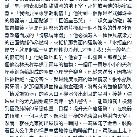
滿了星座圖表和過期甜甜圈的地下室，那裡放著他的秘密武
器。「我需要星象學輔助儀！」他衝到一個像是老式彈珠臺
的機器前，上面貼滿了「巨蟹座已哭」、「處女座勿碰」等
警告標籤。這是他用廢棄的唱片機和一個不知名的外星計算
器改造而成的「情感調節器」。他必須輸入一種極具感染力
的正面情緒作為燃料，來抵抗那負面的運勢波。「水瓶座的
優勢，就是超脫一切的理性與冷靜…才怪！我只有一腔熱血
的傻氣啊！」他絕望地低吼。他看了一眼腳邊。那裡放著一
個他為林天秤準備了兩年的禮物：一個用一萬塊小小的天秤
座黃銅齒輪組成的
空間心理學
音樂盒。他從未送出，因為害
怕被拒絕。這份害怕，就是純度最高的單戀情感。張水瓶咬
緊牙關，將那個黃銅齒輪音樂盒砸爛，將所有的齒輪都倒入
「情感調節器」的輸入口。機器發出刺耳的尖叫，接著，彈
珠臺上的燈光開始瘋狂閃爍，發出警告。「能量超載！檢測
到極致純粹的單戀能量！目標：提升天秤座運勢！」在機器
的頂部，一個巨大的、像彩虹一樣的光束筆直地射向天空。
然而，就在光束衝出屋頂的一瞬間，一輛塗滿了金色、裝飾
著巨大公牛角的悍馬車猛地停在咖啡館門口。駕駛座上走下