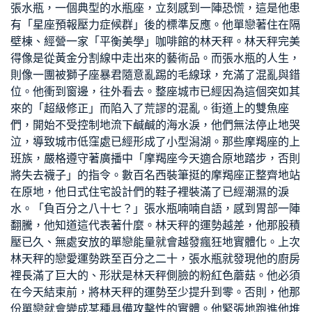
張水瓶，一個典型的水瓶座，立刻感到一陣恐慌，這是他患
有「星座預報壓力症候群」後的標準反應。他單戀著住在隔
壁棟、經營一家「平衡美學」咖啡館的林天秤。林天秤完美
得像是從黃金分割線中走出來的藝術品。而張水瓶的人生，
則像一團被獅子座暴君隨意亂踢的毛線球，充滿了混亂與錯
位。他衝到窗邊，往外看去。整座城市已經因為這個突如其
來的「超級修正」而陷入了荒謬的混亂。街道上的雙魚座
們，開始不受控制地流下鹹鹹的海水淚，他們無法停止地哭
泣，導致城市低窪處已經形成了小型潟湖。那些摩羯座的上
班族，嚴格遵守著廣播中「摩羯座今天適合原地踏步，否則
將失去襪子」的指令。數百名西裝筆挺的摩羯座正整齊地站
在原地，他
日式住宅設計
們的鞋子裡裝滿了已經潮濕的淚
水。「負百分之八十七？」張水瓶喃喃自語，感到胃部一陣
翻騰，他知道這代表著什麼。林天秤的運勢越差，他那股積
壓已久、無處安放的單戀能量就會越發瘋狂地實體化。上次
林天秤的戀愛運勢跌至百分之二十，張水瓶就發現他的廚房
裡長滿了巨大的、形狀是林天秤側臉的粉紅色蘑菇。他必須
在今天結束前，將林天秤的運勢至少提升到零。否則，他那
份單戀就會變成某種具備攻擊性的實體。他緊張地跑進他堆