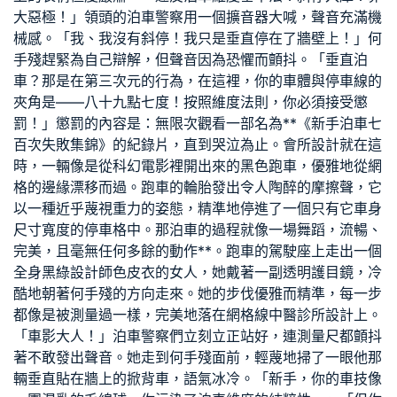
大惡極！」領頭的泊車警察用一個擴音器大喊，聲音充滿機
械感。「我、我沒有斜停！我只是垂直停在了牆壁上！」何
手殘趕緊為自己辯解，但聲音因為恐懼而顫抖。「垂直泊
車？那是在第三次元的行為，在這裡，你的車體與停車線的
夾角是——八十九點七度！按照維度法則，你必須接受懲
罰！」懲罰的內容是：無限次觀看一部名為**《新手泊車七
百次失敗集錦》的紀錄片，直到哭泣為止。
會所設計
就在這
時，一輛像是從科幻電影裡開出來的黑色跑車，優雅地從網
格的邊緣漂移而過。跑車的輪胎發出令人陶醉的摩擦聲，它
以一種近乎蔑視重力的姿態，精準地停進了一個只有它車身
尺寸寬度的停車格中。那泊車的過程就像一場舞蹈，流暢、
完美，且毫無任何多餘的動作**。跑車的駕駛座上走出一個
全身黑
綠設計師
色皮衣的女人，她戴著一副透明護目鏡，冷
酷地朝著何手殘的方向走來。她的步伐優雅而精準，每一步
都像是被測量過一樣，完美地落在網格線
中醫診所設計
上。
「車影大人！」泊車警察們立刻立正站好，連測量尺都顫抖
著不敢發出聲音。她走到何手殘面前，輕蔑地掃了一眼他那
輛垂直貼在牆上的掀背車，語氣冰冷。「新手，你的車技像