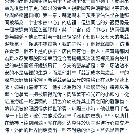
央他掏出他的純金箔信用卡，那張卡像一面小鏡子，反射出
藍光後發出了更加耀眼的金色。視新聞客戶端新聞《宇宙水
餃與終極醬料師》第一章：蒜泥與末日預兆廖沾沾坐在他那
間被稱為「宇宙水餃中心」的店裡，但這間店的外觀更像是
一個被遺棄的藍色塑膠棚，與「宇宙」或「中心」這兩個詞
毫無關係。他正在對著一缸已經發酵了七個月又七天的老蒜
泥嘆氣。「你還不夠靈動，我的蒜泥。」他輕聲細語，彷彿
在責備一個不上進的孩子。店內只有他一個人，連蒼蠅都因
為難以忍受那股陳年蒜頭混合著鐵鏽與淡淡絕
禪風室內設計
望的味道而選擇繞道飛行。今天的營業額是：零。廖沾沾不
安的不是店裡的生意，而是他對**「蒜泥成本焦慮症」**的
深層恐
健康住宅
懼。新鮮蒜頭每公斤的價格正在以超光速上
漲，如果再這樣下去，他引以為傲的「靈魂蒜泥」將難以為
繼。他拿著一把被磨得光滑、閃耀著不祥光芒的小銀勺，從
缸底撈起一坨濃稠的、顏色介於灰綠與土黃之間的發酵物。
這蒜泥被他照顧得像稀世珍寶，每隔三小時，他就要用手指
彈一下缸邊，確保它能感受到**「溫和的震動」**，以助其
在精神上達到圓滿。就在廖沾沾專注於與蒜泥進行心靈交流
時，外面的世界開始發出一些不對勁的信號。首先是聲音。