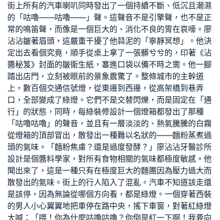
街上所有的汽車喇叭同時發出了一個持續不斷、低沉且潮濕
的「咕嚕——咕嚕——」聲。這聲音不是引擎聲，也不是正
常的鳴笛聲，而像是一個巨大的、消化不良的胃在哀嚎。廖
沾沾皺著眉頭，這嚴重干擾了他蒜泥的「寧靜冥想」。他決
定出去看個究竟，順手從桌上拿了一張髒兮兮的，印著《沾
醬秘笈》封面的皺衛生紙，塞進口袋以備不時之需。他一腳
踏出店門，立刻被眼前的景象震驚了。整條城市的主幹道
上，數百個交通信號燈，從東邊到西邊，從高架橋到巷弄
口，全部變成了綠燈。它們不是交替閃爍，而是固定在「通
行」的狀態，同時，每
綠裝修設計
一個燈箱都發出了那種
「咕嚕咕嚕」的聲音，並且有一層淡淡的、熱氣騰騰的白霧
從燈箱的頂部冒出，散發出一種難以名狀的——麵粉蒸煮過
頭的氣味。「麵粉焦慮？還是過度發酵？」廖沾沾
牙醫診所
設計
是個醬料學家，對所有食物相關的氣味都極度敏感。他
聞出來了，這是一種只有在極度巨大的麵團因為壓力過大而
散發出的氣味。街上的行人陷入了混亂。汽車不知道該走還
是該停，因為無論從哪個方向看，都是綠燈。一個穿著西裝
的男人小心翼翼地把車停在路中央，搖下車窗，對著紅綠燈
大喊：「喂！你為什麼咕嚕咕嚕？你倒是紅一下啊！我要向