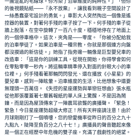
一團混亂的毛線球。你污染了泊車維度的純粹性。」「但你
的後視鏡貼紙——『永不放棄』，讓我看到
親子空間設計
了
一絲愚蠢
豪宅設計
的勇氣。」車影大人突然掏出一個像是遙
控器的裝置，對著何手殘的車子按了一下。何手殘的車子從
牆上脫落，在空中旋轉了一百八十度，穩穩地停在了地面上
的一個停車格中。這次，夾角是——零度。「你被分配給我
的泊車學徒了。如果泊車是一種宗教，你就是那個連方向盤
都沒摸過的新信徒。」她指了指旁邊一輛像是巨型嬰兒車的
改造車：「這是你的訓練工具，從現在開始，你得學會如何
在零點零零一秒內，將這輛車精準停入對面的針眼大小的車
位裡。」何手殘看著那輛閃閃發光、還在播放《小星星》的
嬰兒車，感到一陣眩暈。泊車維度的生活，比他想象中還要
無理頭一百萬倍。《失控的星座運勢與單戀狂想曲》張水瓶
從他那張覆蓋著七層舊報紙的單人床上驚醒，不是因為鬧
鐘，而是因為屋頂傳來了一陣震耳欲聾的廣播聲。「緊急！
緊急！今日星座運勢超級大修正！所有天秤座請注意！由於
月球剛剛打了一個噴嚏，您的戀愛機率從昨日的百分之九十
九點九，陡降至負百分之八十七！」廣播員的聲音聽起來像
是一個正在經歷中年危機的雙子座，充滿了戲劇性的絕望。