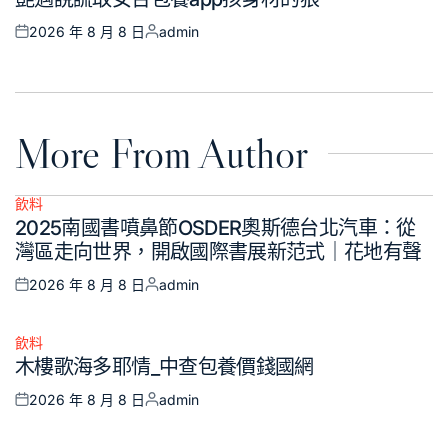
in
2026 年 8 月 8 日
admin
Posted
Posted
on
by
More From Author
飲料
Posted
2025南國書噴鼻節OSDER奧斯德台北汽車：從
in
灣區走向世界，開啟國際書展新范式｜花地有聲
2026 年 8 月 8 日
admin
Posted
Posted
on
by
飲料
Posted
木樓歌海多耶情_中查包養價錢國網
in
2026 年 8 月 8 日
admin
Posted
Posted
on
by