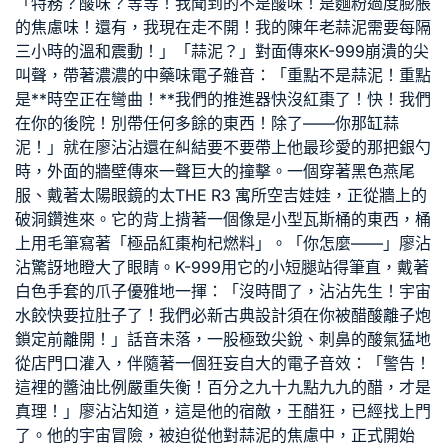
「特務？酸味？等等！我聞到的不是酸味！是麵粉過度膨脹
的焦慮味！還有，我現在走不開！我的陳年老蒜泥需要每隔
三小時的溫和震動！」「蒜泥？」對面傳來K-999崩潰的尖
叫聲，帶著濃濃的中藥味電子雜音：「重點不是蒜泥！重點
是**時空正在彎曲！**我們的推進器快沒紅棗了！快！我們
在你的後院！別帶任何多餘的東西！除了——你那缸蒜
泥！」就在廖沾沾還在糾結要不要帶上他最珍愛的那把銀勺
時，外面的牆壁傳來一聲巨大的撞擊。一個穿著黑色燕尾
服、戴著太陽眼鏡的太
THE R3 寓所
空吉娃娃，正從牆上的
破洞鑽進來。它的背上揹著一個像是小型瓦斯桶的東西，桶
上用毛筆寫著「極品紅棗枸杞燃料」。「你怎麼——」廖沾
沾驚訝地瞪大了眼睛。K-999用它的小短腿站得筆直，戴著
白色手套的爪子優雅地一揮：「沒時間了，沾沾先生！宇宙
水餃快要拉肚子了！我們必
新古典設計
須在你被醋酸離子炮
鎖定前離開！」話音未落，一股極致尖銳、刺鼻的酸氣猛地
從店門口灌入，伴隨著一個狂妄自大的電子音效：「警告！
這裡的醬油比例嚴重失衡！百分之九十九點九九的醋，才是
真理！」廖沾沾知道，這是他的宿敵，王醋狂，已經找上門
了。他的宇宙冒險，被迫從他對蒜泥的焦慮中，正式開始