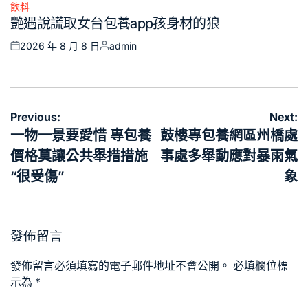
飲料
Posted
艷遇說謊取女台包養app孩身材的狼
in
2026 年 8 月 8 日
admin
Posted
Posted
on
by
文
Previous:
Next:
章
一物一景要愛惜 專包養
鼓樓專包養網區州橋處
導
價格莫讓公共舉措措施
事處多舉動應對暴雨氣
覽
“很受傷”
象
發佈留言
發佈留言必須填寫的電子郵件地址不會公開。
必填欄位標
示為
*