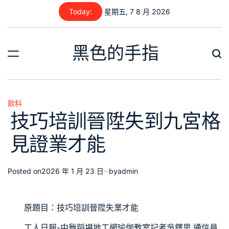
Skip
Today:
星期五, 7 8 月 2026
to
content
黑色的手指
飲料
Posted
技巧培訓晉陞失到九宮格
in
見證業才能
Posted on
2026 年 1 月 23 日
by
admin
原題目：技巧培訓晉陞失業才能
工人日報-中
舞蹈場地
工網
瑜伽教室
記者吳鐸思 通信員