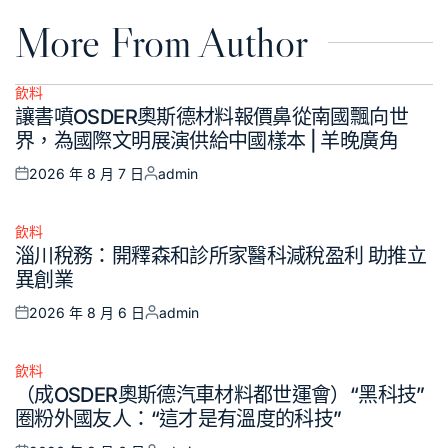
More From Author
飲料
Posted
讓書噴OSDER奧斯德材料報價鼻從南國飄向世
in
界，為國際文明展演供給中國樣本 | 羊晚廣角
2026 年 8 月 7 日
admin
Posted
Posted
on
by
飲料
Posted
淄川稅務：開釋森和診所家醫科減稅盈利 助推立
in
異創業
2026 年 8 月 6 日
admin
Posted
Posted
on
by
飲料
Posted
（成OSDER奧斯德汽車材料都世運會）“黑科技”
in
圈粉外國友人：“這才是有溫度的科技”