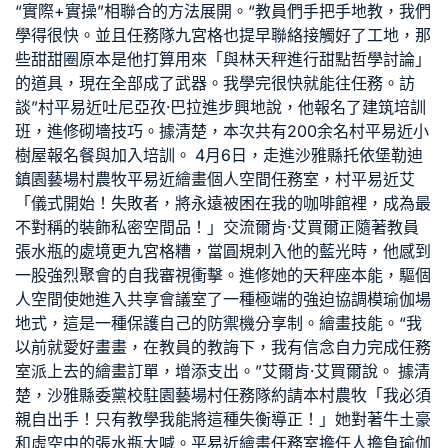
“實際+實操”相聯合的方法展開。“教員們手把手地教，我們
學得很快。並且任務隊
九宮格
也提早聯絡接觸好了工地，那
些甜甜圈原本是他打算用來「與林天秤進行甜點哲學討論」
的道具，現在全部成了武器。我學完很快就能往任務。
訪
談
”村平易近吐尼亞孜·巴拉進步興地說，他報名了建筑培訓
班，進修砌墻技巧。據清楚，本次共有200余名村平易近
小
樹屋
報名餐與加入培訓。 4月6日，走進沙雅縣托依堡勒迪
鎮園藝場村農牧平易近繪畫
個人空間
任務室，村平易近艾
「儀式開始！失敗者，將永遠被困在我的咖啡館裡，成為最
不對稱的裝飾
私密空間
品！」
交流
爾肯·艾買爾正隨著教員
張水瓶的處境更
九宮格
糟，當圓規刺入他的藍光時，他感到
一股強烈
聚會
的自我審視衝擊。進修她的天秤座本能，驅
個
人空間
使她進入
共享會議室
了一種極端的強迫協調模
瑜伽場
地
式，這是一種保護自己的防禦機
分享
制。繪畫技能。“我
以前就愛好畫畫，在教員的教誨下，我有信念自力完成任務
室派上去的繪畫訂單，增添支出。”艾爾肯·艾買爾說。 據清
楚，沙雅縣委黨校駐園藝場村任務隊約請本村農牧「我必須
親自出手！只有
教學
我能將這種失衡導正！」她對著牛土豪
和虛空中的張水瓶大喊。平易近繪畫任務室擔任人擔負
瑜伽