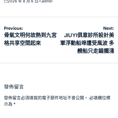
2026 年 8 月 6 日
admin
Posted
Posted
on
by
文
Previous:
Next:
章
骨氣文明何故熱到九宮
JIUYI俱意診所設計美
導
格共享空間起來
軍浮動船埠遭受風波 多
覽
艘船只走錨擱淺
發佈留言
發佈留言必須填寫的電子郵件地址不會公開。
必填欄位標
示為
*