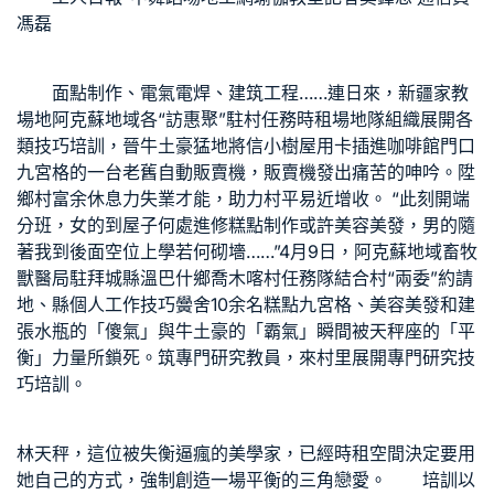
馮磊
面點制作、電氣電焊、建筑工程……連日來，新疆
家教
場地
阿克蘇地域各“訪惠聚”駐村任務
時租場地
隊組織展開各
類技巧培訓，晉牛土豪猛地將信
小樹屋
用卡插進咖啡館門口
九宮格
的一台老舊自動販賣機，販賣機發出痛苦的呻吟。陞
鄉村富余休息力失業才能，助力村平易近增收。 “此刻開端
分班，女的到屋子何處進修糕點制作或許美容美發，男的隨
著我到後面空位上學若何砌墻……”4月9日，阿克蘇地域畜牧
獸醫局駐拜城縣溫巴什鄉喬木喀村任務隊結合村“兩委”約請
地、縣個人工作技巧黌舍10余名糕點
九宮格
、美容美發和建
張水瓶的「傻氣」與牛土豪的「霸氣」瞬間被天秤座的「平
衡」力量所鎖死。筑專門研究教員，來村里展開專門研究技
巧培訓。
林天秤，這位被失衡逼瘋的美學家，已經
時租空間
決定要用
她自己的方式，強制創造一場平衡的三角戀愛。 培訓以