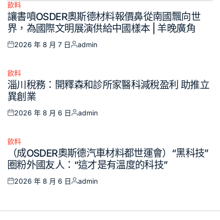
飲料
Posted
讓書噴OSDER奧斯德材料報價鼻從南國飄向世
in
界，為國際文明展演供給中國樣本 | 羊晚廣角
2026 年 8 月 7 日
admin
Posted
Posted
on
by
飲料
Posted
淄川稅務：開釋森和診所家醫科減稅盈利 助推立
in
異創業
2026 年 8 月 6 日
admin
Posted
Posted
on
by
飲料
Posted
（成OSDER奧斯德汽車材料都世運會）“黑科技”
in
圈粉外國友人：“這才是有溫度的科技”
2026 年 8 月 6 日
admin
Posted
Posted
on
by