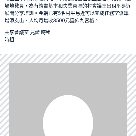
場地
教員，為有繪畫基本和失業意愿的村
會議室出租
平易近
展開
分享
培訓。今朝已有5名村平易近可以完成任務室派單
增添支出，人均月增收3500元擺佈
九宮格
。
共享會議室
見證
時租
時租