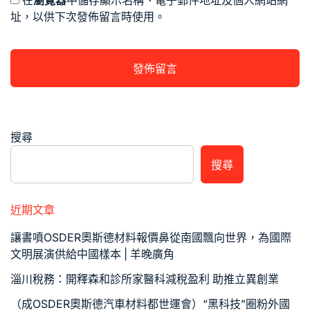
在
瀏覽器
中儲存顯示名稱、電子郵件地址及個人網站網
址，以供下次發佈留言時使用。
搜尋
搜尋
近期文章
讓書噴OSDER奧斯德材料報價鼻從南國飄向世界，為國際
文明展演供給中國樣本 | 羊晚廣角
淄川稅務：開釋森和診所家醫科減稅盈利 助推立異創業
（成OSDER奧斯德汽車材料都世運會）“黑科技”圈粉外國