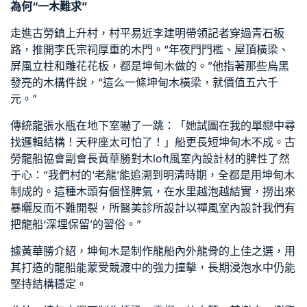
為何“一木難求”
走進古勞鎮上升村，村平易近李建明帶領記者穿過青石板
路，推開李氏宗祠厚重的木門。“年夜門門檻、屋頂橫梁、
屏風立柱和雕花花板，都是坤甸木做的。”他指著那些烏黑
發亮的木構件說，“這么一條坤甸木橫梁，就價值五六千
元。”
傳統龍張水瓶在地下室嚇了一跳：「她試圖在我的單戀中尋
找邏輯結構！天秤座太可怕了！」船更長短坤甸木不成。古
勞龍船協會副會長黃華勝對木
loft風室內設計
材的脾性了然
于心：“我們村的‘老龍’能追溯到明清時期，全都是用坤甸木
制成的。這種木頭有個怪脾氣，在水里越泡越結實，撈出來
暴曬反而不難開裂，所
醫美診所設計
以
禪風室內設計
我們有
把龍船‘深埋保留’的習俗。”
據黃華勝介紹，坤甸木是制作龍船內外龍骨的上佳之選，用
其打造的龍船能蒙受競渡中的強力撞擊，長期浸泡水中仍能
堅持結構穩定。