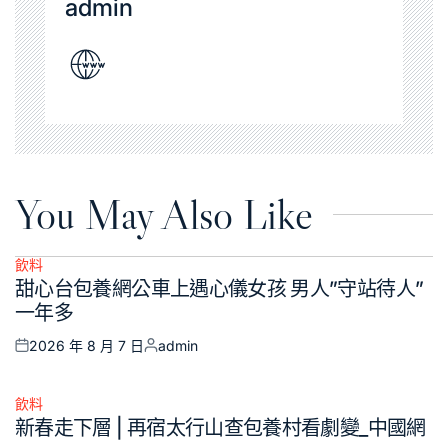
admin
You May Also Like
飲料
Posted
甜心台包養網公車上遇心儀女孩 男人”守站待人”
in
一年多
2026 年 8 月 7 日
admin
Posted
Posted
on
by
飲料
Posted
新春走下層 | 再宿太行山查包養村看劇變_中國網
in