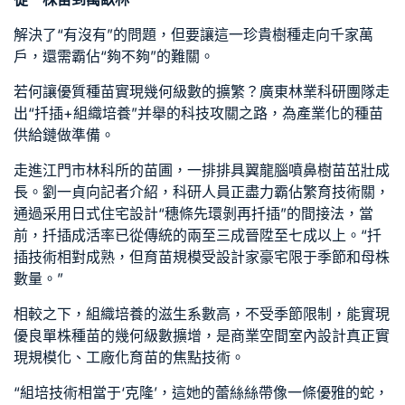
解決了“有沒有”的問題，但要讓這一珍貴樹種走向千家萬
戶，還需霸佔“夠不夠”的難關。
若何讓優質種苗實現幾何級數的擴繁？廣東林業科研團隊走
出“扦插+組織培養”并舉的科技攻關之路，為產業化的種苗
供給鏈做準備。
走進江門市林科所的苗圃，一排排具翼龍腦噴鼻樹苗茁壯成
長。劉一貞向記者介紹，科研人員正盡力霸佔繁育技術關，
通過采用
日式住宅設計
“穗條先環剝再扦插”的間接法，當
前，扦插成活率已從傳統的兩至三成晉陞至七成以上。“扦
插技術相對成熟，但育苗規模受
設計家豪宅
限于季節和母株
數量。”
相較之下，組織培養的滋生系數高，不受季節限制，能實現
優良單株種苗的幾何級數擴增，是
商業空間室內設計
真正實
現規模化、工廠化育苗的焦點技術。
“組培技術相當于‘克隆’，這她的蕾絲絲帶像一條優雅的蛇，