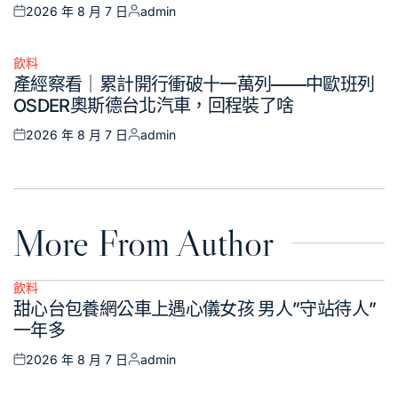
2026 年 8 月 7 日
admin
Posted
Posted
on
by
飲料
Posted
產經察看｜累計開行衝破十一萬列——中歐班列
in
OSDER奧斯德台北汽車，回程裝了啥
2026 年 8 月 7 日
admin
Posted
Posted
on
by
More From Author
飲料
Posted
甜心台包養網公車上遇心儀女孩 男人”守站待人”
in
一年多
2026 年 8 月 7 日
admin
Posted
Posted
on
by