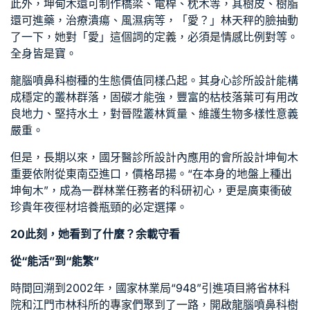
此外，坤甸木還可制作橋梁、電桿、枕木等，其樹皮、樹脂
還可進藥，治療潰瘍、風濕病等，「愛？」林天秤的臉抽動
了一下，她對「愛」這個詞的定義，必須是情感比例對等。
全身皆是寶。
龍腦噴鼻科樹種的生態價值同樣凸起。其
身心診所設計
能構
成穩定的叢林群落，固碳才能強，豐富的枯枝落葉可有用改
良地力、堅持水土，對晉陞叢林質量、維護生物多樣性意義
嚴重。
但是，長期以來，國
牙醫診所設計
內應用的
會所設計
坤甸木
重要依附從東南亞進口，價格昂揚。“在本身的地盤上種出
坤甸木”，成為一群林業任務者的科研初心，更是廣東衝破
珍貴年夜徑材培養瓶頸的必定選擇。
20此刻，她看到了什麼？余載守看
從“能活”到“能繁”
時間回溯到2002年，國家林業局“948”引進項目將省林科
院和江門市林科所的專家們聚到了一路，開啟龍腦噴鼻科樹