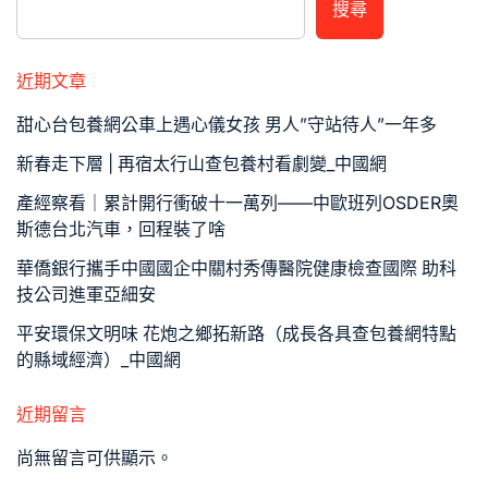
搜尋
近期文章
甜心台包養網公車上遇心儀女孩 男人”守站待人”一年多
新春走下層 | 再宿太行山查包養村看劇變_中國網
產經察看｜累計開行衝破十一萬列——中歐班列OSDER奧
斯德台北汽車，回程裝了啥
華僑銀行攜手中國國企中關村秀傳醫院健康檢查國際 助科
技公司進軍亞細安
平安環保文明味 花炮之鄉拓新路（成長各具查包養網特點
的縣域經濟）_中國網
近期留言
尚無留言可供顯示。