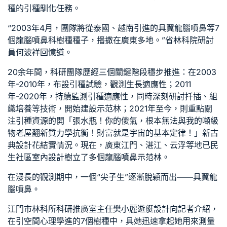
種的引種馴化任務。
“2003年4月，團隊將從泰國、越南引進的具翼龍腦噴鼻等7
個龍腦噴鼻科樹種種子，播撒在廣東多地。”省林科院研討
員何波祥回憶道。
20余年間，科研團隊歷經三個關鍵階段穩步推進：在2003
年-2010年，布設引種試驗，觀測生長適應性；2011
年-2020年，持續監測引種適應性，同時深刻研討扦插、組
織培養等技術，開始建設示范林；2021年至今，則重點關
注引種資源的開「張水瓶！你的傻氣，根本無法與我的噸級
物
老屋翻新
質力學抗衡！財富就是宇宙的基本定律！」
新古
典設計
花結實情況。現在，廣東江門、湛江、云浮等地已
民
生社區室內設計
樹立了多個龍腦噴鼻示范林。
在漫長的觀測期中，一個“尖子生”逐漸脫穎而出——具翼龍
腦噴鼻。
江門市林科所科研推廣室主任樊小麗
遊艇設計
向記者介紹，
在引
空間心理學
進的7個樹種中，具她迅速拿起她用來測量