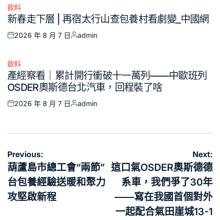
飲料
Posted
新春走下層 | 再宿太行山查包養村看劇變_中國網
in
2026 年 8 月 7 日
admin
Posted
Posted
on
by
飲料
Posted
產經察看｜累計開行衝破十一萬列——中歐班列
in
OSDER奧斯德台北汽車，回程裝了啥
2026 年 8 月 7 日
admin
Posted
Posted
on
by
文
Previous:
Next:
章
葫蘆島市總工會“兩節”
這口氣OSDER奧斯德德
導
台包養經驗送暖和聚力
系車，我們爭了30年
覽
攻堅啟新程
——寫在我國首個對外
一起配合氣田崖城13-1