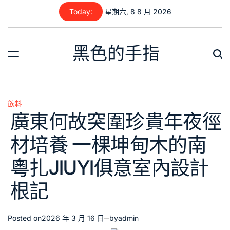
Skip
Today:
星期六, 8 8 月 2026
to
content
黑色的手指
飲料
Posted
廣東何故突圍珍貴年夜徑
in
材培養 一棵坤甸木的南
粵扎JIUYI俱意室內設計
根記
Posted on
2026 年 3 月 16 日
by
admin