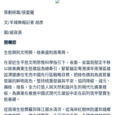
策劃統籌/張愛麗
文/羊城晚報記者 胡彥
圖/戚容源
開欄語
生態興則文明興，綠美盛則南粵興。
在習近生平態文明思惟科學指引下，省委、省當局堅定不移
以綠美廣東生態建設為總牽引，緊緊錨定粵港澳年夜灣區建
設漂
健康住宅
亮中國先行區戰略目標，把綠色鐫刻為高質量
發展的鮮明底色，堅持統籌發展與平安、協同降碳、減污、
擴綠、增長，全力打造人與天然和諧共生的現代化廣東樣
板，為廣東在推進中國式現代化建設中走在前列筑牢堅實生
態基礎。
從南嶺生態樊籬到珠江碧水清流，從海岸紅樹林防護到城鄉