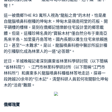
彎！”
這一被僑鄉
THE R3 寓所
人視為“龍船之骨”的木材，恰是產
自龍腦噴鼻科樹種的坤甸木。坤甸木是嶺南祠堂的花板、開
平碉樓的樓梯，是刻在僑鄉記憶
樂齡住宅設計
里的鄉思載
體。但是，這種珍稀名貴的“寶躲木材”僅自然分布于東南亞
馬來半島、加里曼丹島等地，國內長期以
養生住宅
來依賴進
口，甚至“一木難求”。是以，龍腦噴鼻科樹
中醫診所設計
種
的引種馴化成為林業人的一道“必答題”。
近日，羊城晚報記者深刻廣東省林業科學研討院（以下簡稱
“省林科院”）、江門市林業科學研討所（以下簡稱“江門市
林科所”）和廣東多片龍腦噴鼻科種植林等地走訪，探尋一
段跨越20余年的“引木記”，清楚科研人員若何攻關馴化坤甸
木的“洽商”難題。
僑鄉瑰寶