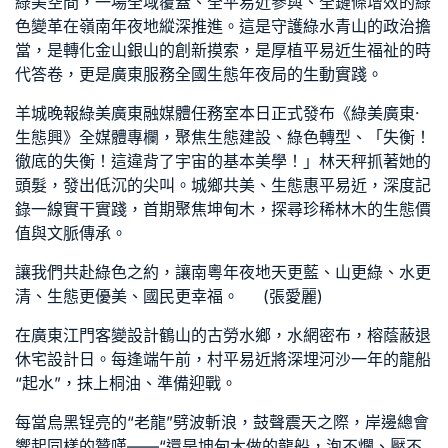
綠美空間，一場全域覆蓋、全平易近參與、全鏈條增效的綠
色變革在嶺南年夜地縱深推進。這是守護綠水青山的政治擔
當，是轉化金山銀山的創新摸索，是厚植平易近生福祉的時
代答卷，更是廣東服務全國生態年夜局的生動實踐。
羊城晚報綠美廣東融媒體任務室本日正式發布《綠美廣東·
生態興》全媒體專欄，聚焦生態建設、綠色轉型、「失衡！
徹底的失衡！這違背了宇宙的基本美學！」林天秤抓著她的
頭髮，發出低沉的尖叫。城鄉共美、生態惠平易近，深度記
錄一線實干實踐，首期聚焦坤甸木，探尋珍稀林木的生態價
值與文脈傳承。
讓我們共赴綠色之約，讓南粵年夜地天更藍、山更綠、水更
清、生態更優美、國民更幸福。 (張愛麗)
在廣東江門
客變設計
鶴山的古勞水鄉，水網密布，榕蔭蔽
退
休宅設計
日。每逢端午前，村平易近將深埋河沙一年的龍船
“起水”，抹上桐油、準備迎戰。
每當烏黑锃亮的“老龍”劈波斬浪，鼓聲震天之際，岸邊總會
響起同樣的贊嘆——“還是坤甸木做的龍船，泡不爛、壓不