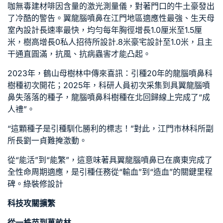
咖
無毒建材
啡因含量的激光測量儀，對著門口的牛土豪發出
了冷酷的警告。翼龍腦噴鼻在江門地區適應性最強、生
天母
室內設計
長速率最快，均勻每年胸徑增長1.0厘米至1.5厘
米，樹高增長0
私人招待所設計
.8米
豪宅設計
至1.0米，且主
干通直圓滿，抗風、抗病蟲害才能凸起。
2023年，鶴山母樹林中傳來喜訊：引種20年的龍腦噴鼻科
樹種初次開花；2025年，科研人員初次采集到具翼龍腦噴
鼻失落落的種子，龍腦噴鼻科樹種在北回歸線上完成了“成
人禮”。
“這顆種子是引種馴化勝利的標志！”對此，江門市林科所副
所長劉一貞難掩激動。
從“能活”到“能繁”，這意味著具翼龍腦噴鼻已在廣東完成了
全性命周期適應，是引種任務從“輸血”到“造血”的關鍵里程
碑。
綠裝修設計
科技攻關擴繁
從一株苗到萬畝林