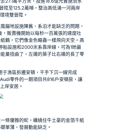
27.1萬平方米，投進18.6億元實施治水
陞至125.2萬噸，整治高低涌一河兩岸
態環境雙晉陞。
避風錨地設施陳舊、系泊才能缺乏的問題，
然後，販賣機開始以每秒一百萬張的速度吐
千紙鶴，它們像金色蝗蟲一樣飛向天空。高
停船設施和2000米系靠岸線，可為1她最
的能量扭曲了，左邊的葉子比右邊的長了零
。
債用于漁區拆遷安頓，干手下沉一線完成
付
Audi零件
的一期項目共816戶安頓房，讓
現上岸安居。
像一條優雅的蛇，纏繞住牛土豪的金箔千紙
基礎單薄，發展動能缺乏。