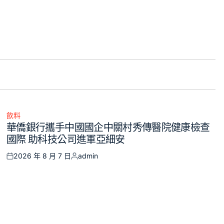
飲料
Posted
華僑銀行攜手中國國企中關村秀傳醫院健康檢查
in
國際 助科技公司進軍亞細安
2026 年 8 月 7 日
admin
Posted
Posted
on
by