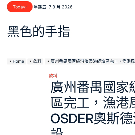
Skip
Today:
星期五, 7 8 月 2026
to
content
黑色的手指
Home
飲料
廣州番禺國家級沿海漁港經濟區完工，漁港風情街同步
飲料
Posted
廣州番禺國家
in
區完工，漁港
OSDER奧斯
設