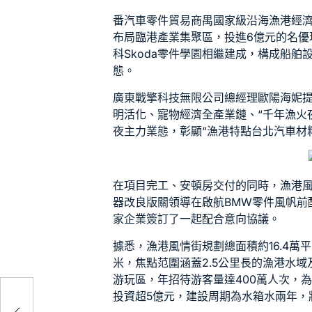
番
汽車零件貿易商
禺國家級沿海漁港經
布局臨港產業集聚區，投進6億元的名優
科
Skoda零件
學園相繼建成，構成船舶
態。
廣東戰擎科技無限公司總經理歐陽海妮
明活化、寵物經濟全產業鏈、“千年漁火
夜主力業態，彰顯“漁港特點
台北汽車材
在項目完工、安頓房交付的同時，漁港
器改良版
關領導在啟航
BMW零件
風帆前
家企業簽訂了一起配合意向協議。
據悉，漁港風情街規劃總面積約16.4萬平
米，焦點范圍涵蓋2.5公里長的漁港水
游玩區，年招待游客量達400萬人次，
投資超5億元，建設周期為
水箱水
兩年，
進進