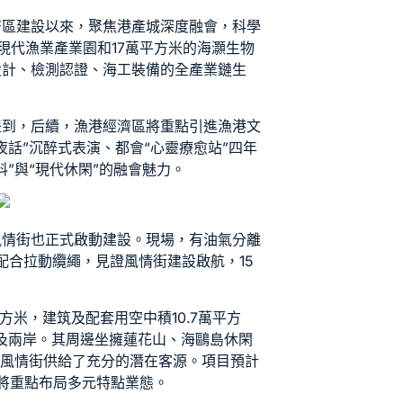
濟區建設以來，聚焦港產城深度融會，科學
現代漁業產業園和17萬平方米的海灝生物
設計、檢測認證、海工裝備的全產業鏈生
提到，后續，漁港經濟區將重點引進漁港文
夜話”沉醉式表演、都會“心靈療愈站”四年
料
”與“現代休閑”的融會魅力。
風情街也正式啟動建設。現場，有
油氣分離
配合拉動纜繩，見證風情街建設啟航，15
方米，建筑及配套用空中積10.7萬平方
域及兩岸。其周邊坐擁蓮花山、海鷗島休閑
為風情街供給了充分的潛在客源。項目預計
將重點布局多元特點業態。