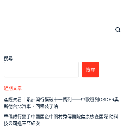
搜尋
搜尋
近期文章
產經察看｜累計開行衝破十一萬列——中歐班列OSDER奧
斯德台北汽車，回程裝了啥
華僑銀行攜手中國國企中關村秀傳醫院健康檢查國際 助科
技公司進軍亞細安