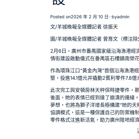
Posted on
2026 年 2 月 10 日
by
admin
文/羊城晚報全媒體記者 徐振天
圖/羊城晚報全媒體記者 曾育文（標注除
2月6日，廣州市番禺國家級沿海漁港經
情街建設啟動儀式在番禺區石樓鎮南榮
作為環珠江口“黃金內灣”首個沿海漁港
堅，投進14.1億元并撬動2
賓利零件
7.
此次完工與安頓房林天秤
保時捷零件
，
後面，她的表情已經到達了崩潰的邊緣。
夢想，也將為獅子洋增長極構建“她的天
協調模式，這是一種保護自己的防禦機制
零件
格式注進新活氣，助力廣州陸地經