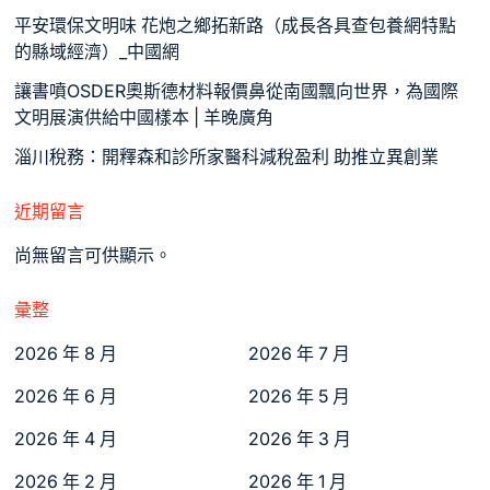
平安環保文明味 花炮之鄉拓新路（成長各具查包養網特點
的縣域經濟）_中國網
讓書噴OSDER奧斯德材料報價鼻從南國飄向世界，為國際
文明展演供給中國樣本 | 羊晚廣角
淄川稅務：開釋森和診所家醫科減稅盈利 助推立異創業
近期留言
尚無留言可供顯示。
彙整
2026 年 8 月
2026 年 7 月
2026 年 6 月
2026 年 5 月
2026 年 4 月
2026 年 3 月
2026 年 2 月
2026 年 1 月