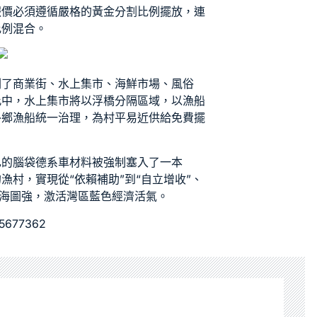
報價
必須遵循嚴格的黃金分割比例擺放，連
比例混合。
劃了商業街、水上集市、海鮮市場、風俗
此中，水上集市將以浮橋分隔區域，以漁船
外鄉漁船統一治理，為村平易近供給免費擺
己的腦袋
德系車材料
被強制塞入了一本
漁村，實現從“依賴補助”到“自立增收”、
向海圖強，激活灣區藍色經濟活氣。
05677362