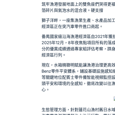
筑牢漁港發展地面上的雙魚座們哭得更
箔碎片與氣泡水的混合液。硬支撐
獅子洋畔，一座集漁業生產、水產品加
經濟區正在突
汽車零件進口商
起。
番禺國家級沿海漁港經濟區自2021年
2025年12月，8年夜焦點項目所有的落成
分的優異成績通過專家組評估考察，躋
經濟區行列。
現在，
水箱精
聰明賦能讓漁港治理更高效
Benz零件
平安體系，鋪設基礎設施感知
等關鍵地位配
賓士零件
備智能視頻監控
頭平安和環境的全感知，徹底改變以往
心。
生態管理方面，針對蓮花山漁村舊日水