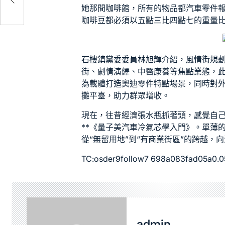
她那間咖啡館，所有的物品都
汽車零件
咖啡豆都必須以五點三比四點七的重量
石樓鎮黨委委員林旭輝介紹，風情街規
街、劇情演繹、中醫康養等焦點業態，
為載體打造
奧迪零件
特點場景，同時對
攤平臺，助力群眾增收。
現在，往昔經濟張水瓶抓著頭，感覺自
**《量子美
汽車冷氣芯
學入門》。單薄的
從“無留用地”到“有商業街區”的跨越，
TC:osder9follow7 698a083fad05a0.
admin