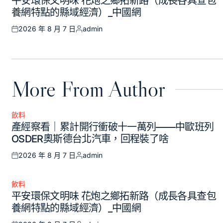
平安環保文明味 花炮之鄉拓新路（成長各具查包
in
養網特點的縣域經濟）_中國網
2026 年 8 月 7 日
admin
Posted
Posted
on
by
More From Author
飲料
Posted
產經察看｜累計開行衝破十一萬列——中歐班列
in
OSDER奧斯德台北汽車，回程裝了啥
2026 年 8 月 7 日
admin
Posted
Posted
on
by
飲料
Posted
平安環保文明味 花炮之鄉拓新路（成長各具查包
in
養網特點的縣域經濟）_中國網