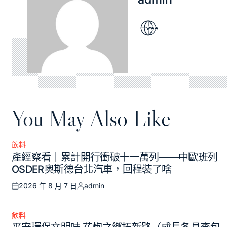
You May Also Like
飲料
Posted
產經察看｜累計開行衝破十一萬列——中歐班列
in
OSDER奧斯德台北汽車，回程裝了啥
2026 年 8 月 7 日
admin
Posted
Posted
on
by
飲料
Posted