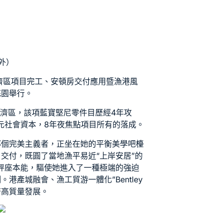
外）
濟區項目完工、安頓房交付應用暨漁港風
花園舉行。
經濟區，該項
藍寶堅尼零件
目歷經4年攻
8億元社會資本，8年夜焦點項目所有的落成。
那個完美主義者，正坐在她的平衡美學吧檯
交付，既圓了當地漁平易近“上岸安居”的
秤座本能，驅使她進入了一種極端的強迫
。港產城融會、漁工貿游一體化”
Bentley
濟高質量發展。