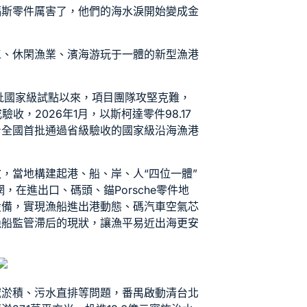
福斯零件
厲害了，他們的海水淚開始變成金
工、休閑漁業、濱海游玩于一體的新型漁港
獲批國家級試點以來，項目團隊攻堅克難，
驗收，2026年1月，以
斯柯達零件
98.17
身全國首批通過省級驗收的國家級沿海漁港
，當地構建起港、船、岸、人“四位一體”
網，在進出口、碼頭、錨
Porsche零件
地
設備，實現漁船進出港動態、碼
汽車空氣芯
漁船監管滯后的現狀，讓漁平易近出海更安
域淤積、污水直排等問題，番禺啟動清
台北