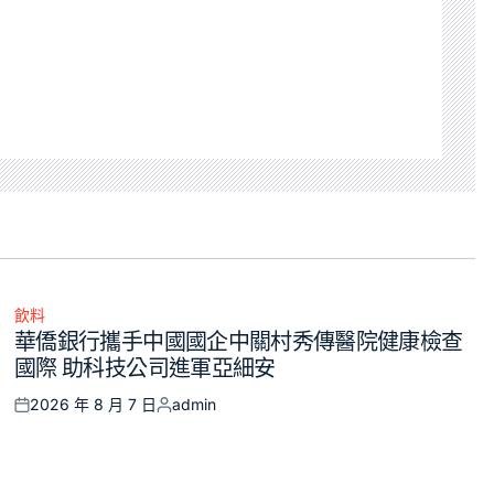
飲料
Posted
華僑銀行攜手中國國企中關村秀傳醫院健康檢查
in
國際 助科技公司進軍亞細安
2026 年 8 月 7 日
admin
Posted
Posted
on
by