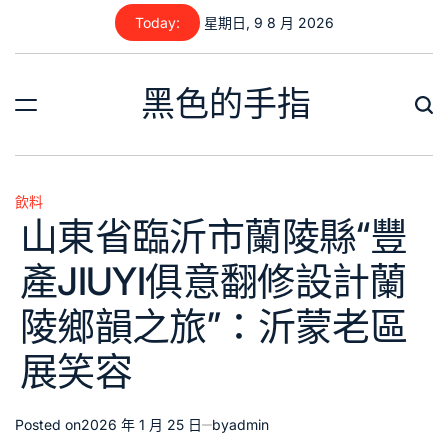
Skip
Today:
星期日, 9 8 月 2026
to
content
黑色的手指
飲料
Posted
山東省臨沂市蘭陵縣“豐
in
產JIUYI俱意翻修設計蘭
陵鄉韻之旅”：沂蒙老區
展笑容
Posted on
2026 年 1 月 25 日
by
admin