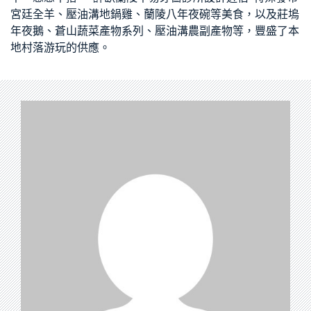
宮廷全羊、壓油溝地鍋雞、蘭陵八年夜碗等美食，以及莊塢
年夜鵝、蒼山蔬菜產物系列、壓油溝農副產物等，豐盛了本
地村落游玩的供應。