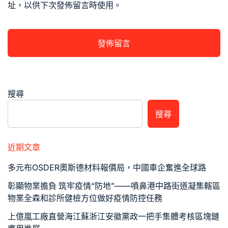
址，以供下次發佈留言時使用。
搜尋
搜尋
近期文章
多元布OSDER奧斯德材料報價局，中國車企奮進全球路
彰顯物業擔負 筑牢疫情“防地”——噴鼻港中路街道凝集轄區
物業全森和診所健檢方位做好疫情防控任務
上億嵐工廠直營海江蘇浙江安徽黨政一把手集體考核區塊鏈