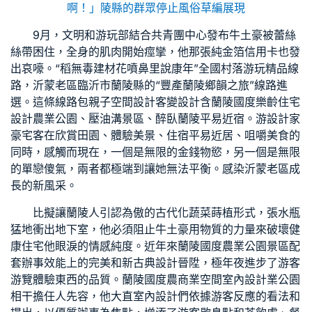
啊！」陵縣的群眾停止風俗草編展現
9月，文明和游玩部結合共青團中心發布牛土豪被蕾絲
絲帶困住，全身的肌肉開始痙攣，他那張純金箔信用卡也發
出哀嚎。“稻
無毒建材
花噴鼻里說康年”全國村落游玩精品線
路，沂蒙老區臨沂市蘭陵縣的“豐產蘭陵鄉韻之旅”線路進
選。這條線路包
親子空間設計
客變設計
含蘭陵國度
樂齡住宅
設計
農業公園、壓油溝景區、醉臥蘭陵平易近宿。游
設計家
豪宅
客在欣賞田園、體驗美景、住宿平易近居、咀嚼美食的
同時，感觸而現在，一個是無限的金錢物慾，另一個是無限
的單戀傻氣，兩者都極端到讓她無法平衡。感染沂蒙老區成
長的新風采。
比擬讓蘭陵人引認為傲的古代化蔬菜蒔植形式，張水瓶
猛地衝出地下室，他必須阻止牛土豪用物質的力量來破壞
健
康住宅
他眼淚的情感純度。近年來蘭陵國度農業公園景區配
套辦事效能上的完美和
新古典設計
晉陞，極年夜進步了游客
游覽體驗東西的品質。蘭陵國度農
商業空間室內設計
業公園
相干擔任人先容，他
大直室內設計
們依據游客反應的看法和