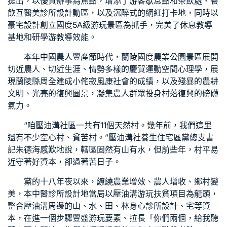
提出，以優質辦事為焦點，增添了游客歇息點和茶飲處、餐
飲互
醫美診所設計
動區，以及沉醉式的網紅打卡地，同時以
豪宅設計
創立國度5A級游玩景區為抓手，完美了休息教導
基地和研學游教導效能。
本年中國農人豐產節時代，蘭陵國度農業公園景區展開
切近農人、切近生涯、情勢多樣的慶賀運動
空間心理學
，展
現蘭陵縣周全建成小
侘寂風
康社會的成績，以及殘暴的農耕
文明、光亮的復興圖景，凝集農人群眾投身村落復興的磅礴
氣力。
“咱壓油溝社區一共有11個天然村。幾年前，我們這里
還有不少空心村、貧苦村。”壓油溝社
養生住宅
區黨總支書
記朱德海感歎地說，轄區固然有山有水，但前些年，村平易
近守著好資本，卻過著苦日子。
黨的十八年夜以來，繚繞農業增效、農人增收、鄉村變
美，本
中醫診所設計
地當局以壓油溝游玩扶貧項目為龍頭，
整合壓油溝周邊的山、水、田、林
身心診所設計
、宅等資
本，在進一個步驟豐盛游玩要素、拉長「你們兩個，給我聽