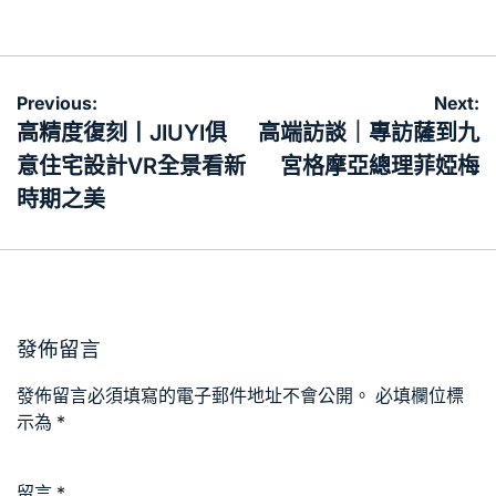
on
by
文
Previous:
Next:
章
高精度復刻丨JIUYI俱
高端訪談｜專訪薩到九
導
意住宅設計VR全景看新
宮格摩亞總理菲婭梅
覽
時期之美
發佈留言
發佈留言必須填寫的電子郵件地址不會公開。
必填欄位標
示為
*
留言
*