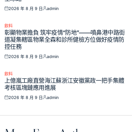
2026 年 8 月 9 日
admin
Posted
Posted
on
by
飲料
Posted
彰顯物業擔負 筑牢疫情“防地”——噴鼻港中路街
in
道凝集轄區物業全森和診所健檢方位做好疫情防
控任務
2026 年 8 月 9 日
admin
Posted
Posted
on
by
飲料
Posted
上億嵐工廠直營海江蘇浙江安徽黨政一把手集體
in
考核區塊鏈應用進展
2026 年 8 月 9 日
admin
Posted
Posted
on
by