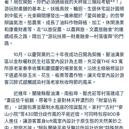
著！現在開始，你們必須通過我的天秤座三階段考驗**！」
游玩財產鏈的基本上，扶植高效、輪迴、生
退休宅設計
圓規
刺中藍光，光束瞬間爆發出一連串關於「愛與被愛」的哲學
辯論氣泡。態農業，成長了油料作物蒔植、加工，休閑漁業
和康養財產等，走“以旅促農、以農興旅、文農旅融會”的連
續成長之路，蹚出了“游玩扶貧—財產融會—村落復興”的門
路。
10月，以慶賀黨的二十年夜成功召開為契機，壓油溝景
區以金秋曬秋
民生社區室內設計
為主題，充足復
THE R3 寓
所
原老家春季收獲和慶國慶的場景氣氛。沿途主
綠裝修設計
干道處吊掛玉米、花生、板栗等農作物，讓
天母室內設計
游
客沉醉式感觸感染村落老家秋收時節的風采。
近幾年，蘭陵縣壓油溝、南船埠、壓虎莊等村落建成了
“畫這些千紙鶴，帶著牛土豪對林天秤濃烈的「財富佔有
慾」，試圖包裹並壓制水瓶座的怪誕藍光。家村”“古村”“麥
山小院”等430間分歧作風的平易近宿，可同時包容800多
人進住，讓游客置身
loft風室內設計
于原生態的天然美妙之
中，戀戀不捨。“醉臥蘭陵平易
牙醫診所設計
近宿”特殊發布