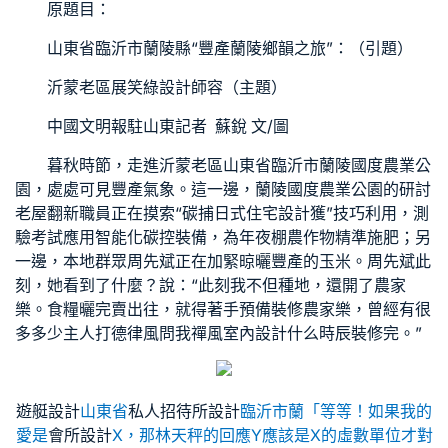
原題目：
山東省臨沂市蘭陵縣“豐產蘭陵鄉韻之旅”：（引題）
沂蒙老區展笑
綠設計師
容（主題）
中國文明報駐山東記者 蘇銳 文/圖
暮秋時節，走進沂蒙老區山東省臨沂市蘭陵國度農業公
園，處處可見豐產氣象。這一邊，蘭陵國度農業公園的研討
老屋翻新
職員正在摸索“碳捕
日式住宅設計
獲”技巧利用，測
驗考試應用智能化碳控裝備，為年夜棚農作物精準施肥；另
一邊，本地群眾周先斌正在加緊晾曬豐產的玉米。周先斌此
刻，她看到了什麼？說：“此刻我不但種地，還開了農家
樂。食糧曬完賣出往，就得著手預備裝修農家樂，曾經有很
多多少主人打德律風問我
禪風室內設計
什么時辰裝修完。”
遊艇設計
山東省
私人招待所設計
臨沂市蘭「等等！如果我的
愛是
會所設計
X，那林天秤的回應Y應該是X的虛數單位才對