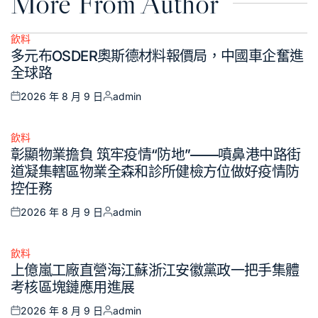
More From Author
飲料
Posted
多元布OSDER奧斯德材料報價局，中國車企奮進
in
全球路
2026 年 8 月 9 日
admin
Posted
Posted
on
by
飲料
Posted
彰顯物業擔負 筑牢疫情“防地”——噴鼻港中路街
in
道凝集轄區物業全森和診所健檢方位做好疫情防
控任務
2026 年 8 月 9 日
admin
Posted
Posted
on
by
飲料
Posted
上億嵐工廠直營海江蘇浙江安徽黨政一把手集體
in
考核區塊鏈應用進展
2026 年 8 月 9 日
admin
Posted
Posted