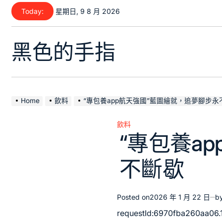
Skip
Today:
星期日, 9 8 月 2026
to
content
黑色的手指
Home
飲料
“專包養app航天強國”藍圖繪就，追夢腳步永
飲料
Posted
“專包養a
in
不斷歇
Posted on
2026 年 1 月 22 日
b
requestId:6970fba260aa06.