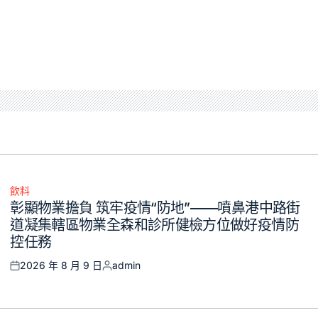
飲料
Posted
彰顯物業擔負 筑牢疫情“防地”——噴鼻港中路街
in
道凝集轄區物業全森和診所健檢方位做好疫情防
控任務
2026 年 8 月 9 日
admin
Posted
Posted
on
by