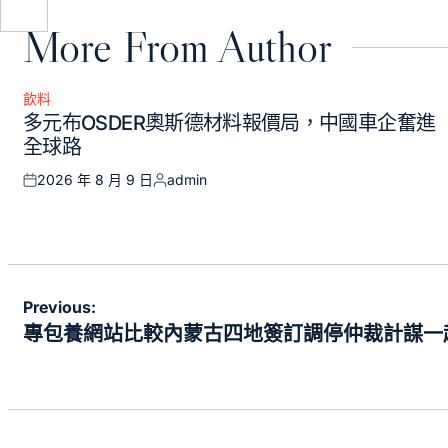
More From Author
飲料
Posted
多元布OSDER奧斯德材料報價局，中國車企奮進
in
全球路
2026 年 8 月 9 日
admin
Posted
Posted
on
by
文
Previous:
章
專包養網站比較內蒙古四地簽訂調停仲裁計謀一
導
覽