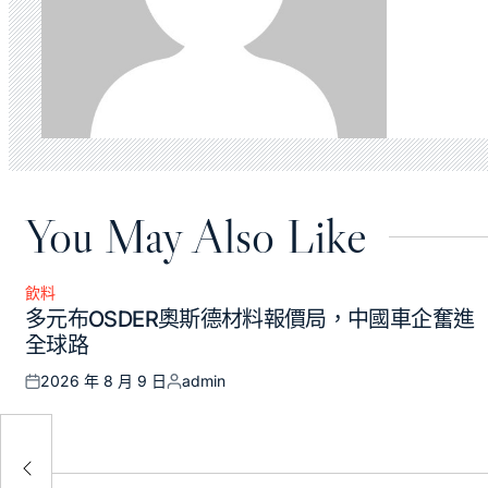
You May Also Like
飲料
Posted
多元布OSDER奧斯德材料報價局，中國車企奮進
in
全球路
2026 年 8 月 9 日
admin
Posted
Posted
on
by
計