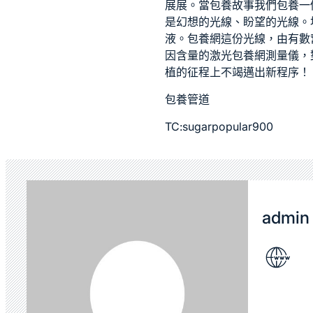
展展。當
包養故事
我們
包養一
是幻想的光線、盼望的光線。
液。
包養網
這份光線，由有數
因含量的激光
包養網
測量儀，
植的征程上不竭邁出新程序！
包養管道
TC:sugarpopular900
admin