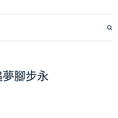
追夢腳步永