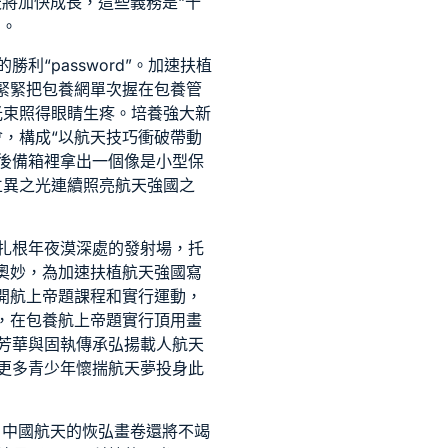
天將加快成長，這些義務是“十
口。
利“password”。加速扶植
緊緊把
包養網單次
握在
包養管
光束照得眼睛生疼。培養強大新
，構成“以航天技巧衝破帶動
後備箱裡拿出一個像是小型保
立異之光連續照亮航天強國之
扎根年夜漠深處的發射場，托
奧妙，為加速扶植航天強國寫
開航上帝題課程和實行運動，
，在
包養
航上帝題實行頂用畫
芳華與固執傳承弘揚載人航天
更多青少年懷揣航天夢投身此
，中國航天的恢弘畫卷還將不竭