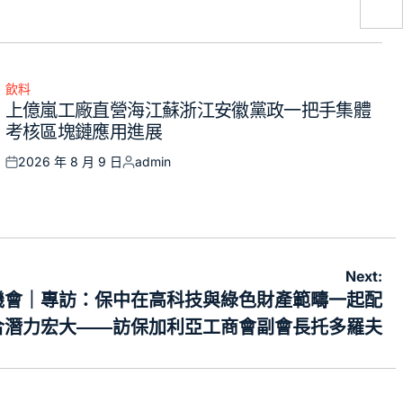
—
飲料
Posted
上億嵐工廠直營海江蘇浙江安徽黨政一把手集體
in
考核區塊鏈應用進展
2026 年 8 月 9 日
admin
Posted
Posted
on
by
Next:
機會｜專訪：保中在高科技與綠色財產範疇一起配
合潛力宏大——訪保加利亞工商會副會長托多羅夫