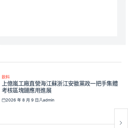
飲料
Posted
上億嵐工廠直營海江蘇浙江安徽黨政一把手集體
in
考核區塊鏈應用進展
2026 年 8 月 9 日
admin
Posted
Posted
on
by
共
高