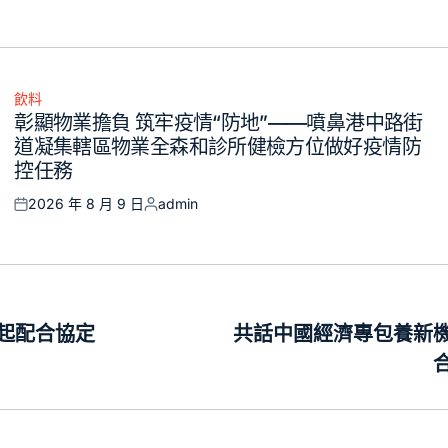
飲料
Posted
彰顯物業擔負 筑牢疫情“防地”——噴鼻港中路街
in
道凝集轄區物業全森和診所健檢方位做好疫情防
控任務
2026 年 8 月 9 日
admin
Posted
Posted
on
by
起配合協定
共話中國經濟專包養新