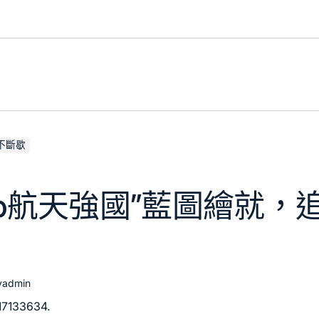
不斷歇
pp航天強國”藍圖繪就，
y
admin
17133634.