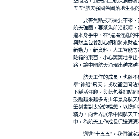
空間站，到天問二號探測器將飛
五五”航天強國藍圖落地生根
要害焦點技巧是要不來、
航天強國，要聚焦前沿範疇，
道
本身手中。在“這場混亂的
興財產
包養甜心網
和將來財產
新動力、新資料、人工智能等
險箱的東西，小心翼翼地拿出
路，讓中國航天涌現出越來越多
航天工作的成長，也離不
舉“神船”飛天；或攻堅空間
下鮮活注腳。與此
包養網站
同
鼓勵越來越多青少年景為航天
筆刻畫對太空的暢想，以瞻仰
精力，向世界展示中國航天工
中，為航天工作成長保送源源
邁進“十五五”，我們錨