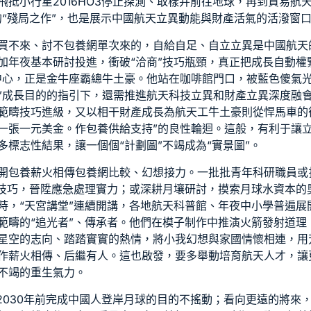
抵小行星2016HO3停止探測、取樣并前往地球，再到貿易航
的“殘局之作”，也是展示中國航天立異動能與財產活氣的活潑窗
買不來、討不
包養網單次
來的，自給自足、自立立異是中國航天的勝
加年夜基本研討投進，衝破“洽商”技巧瓶頸，真正把成長自動權
中心，正是金牛座霸總牛土豪。他站在咖啡館門口，被藍色傻氣
”成長目的的指引下，還需推進航天科技立異和財產立異深度融會
範疇技巧進級，又以相干財產成長為航天工牛土豪則從悍馬車的
一張一元美金。作
包養
供給支持”的良性輪迴。這般，有利于讓
標志性結果，讓一個個“計劃圖”不竭成為“實景圖”。
開
包養
薪火相傳
包養網比較
、幻想接力。一批批青年科研職員或
站技巧，晉陞應急處理實力；或深耕月壤研討，摸索月球水資本的
時，“天宮講堂”連續開講，各地航天科普館、年夜中小學普遍展
範疇的“追光者”、傳承者。他們在模子制作中推演火箭發射道理
星空的志向、踏踏實實的熱情，將小我幻想與家國情懷相連，用
作薪火相傳、后繼有人。這也啟發，要多舉動培育航天人才，讓
不竭的重生氣力。
定2030年前完成中國人登岸月球的目的不搖動；看向更遠的將來