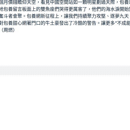
個月價錢
瞻仰天空，看見中國空間站如一顆明星劃過天際，
包養
地
包養留言板
面上的雙魚座們哭得更厲害了，他們的海水淚開始
奮斗者會聚。
包養網
新征程上，讓我們持續聚力攻堅、逐夢九天
對
包養甜心網
著門口的牛土豪發出了冷酷的警告。讓更多“不成能
（周燃）