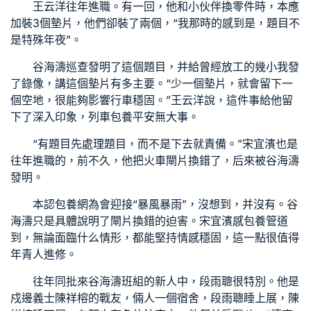
王云洋往年進職。有一回，他和小伙伴換零件時，本應
加裝3個墊片，他們卻裝了兩個，“我那時的感到是，題目不
是特殊年夜”。
谷海濤巡查發明了這個題目，并給曾經放工的幾小我發
了錄像，講這個墊片有多主要。“少一個墊片，就會留下一
個空地，很能夠影響行車穩固。”王云洋說，這件事給他留
下了深入印象，列車
包養
平安無大事。
“有題目先處理題目，而不是下去就責備。”宋宜濱也是
往年進職的，前不久，他把火車閘片換錯了，后來被谷海濤
發明。
本認
包養網
為會迎接“暴風暴雨”，沒想到，并沒有。谷
海濤只是具體說明了閘片換錯的迫害。宋宜濱感
包養管道
到，無論面臨什么情形，都能堅持情感穩固，這一點很值得
年青人進修。
往年同批來谷海濤班組的新人中，段雨聰很特別。他是
戍邊義士陳祥榕的戰友，倆人一個宿舍，段雨聰睡上展，陳