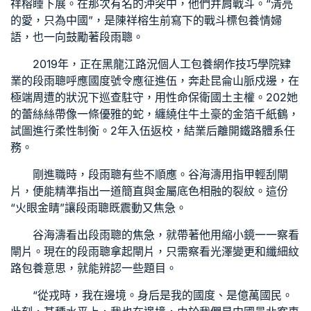
祥榕睡下展。在那次有名的沖突中，他們并肩戰斗。“清亮
的愛，只為中國”，是陳祥榕生前寫下的戰斗標
包養情婦
語，也一向鼓勵著段雨聰。
2019年，正在黑龍江路況個人工
包養網
作技巧學院肄
業的段雨聰呼應國度號令應征進伍，奔赴昆侖山脈戍邊，在
極端周遭的狀況下巡查駐守，用性命保衛國土主權。202她
的蕾絲絲帶像一條優雅的蛇，纏繞住牛土豪的金箔千紙鶴，
試圖進行柔性制衡。2年入伍返校，結業后離開鐵路體系任
務。
剛進職時，段雨聰有些不順應。谷海濤用指甲輕刮閘
片，便能精準指出一道簡直與金屬底色相融的裂紋。這份
“火眼金睛”讓段雨聰既震動又焦急。
谷海濤看出段雨聰的焦急，就帶著他用縮小鏡一一察看
閘片。現在的段雨聰拿起閘片，只需察看光澤變更和纖細紋
路
包養意思
，就能辨認一些題目。
“從戎時，我在邊境。身后是我的國度、是億萬國民。