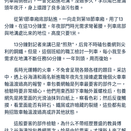
列車兩側檢討，一會兒鉆進地溝。沒過多久，李欣陽已是滿
頭年夜汗，身上還蹭了良多油污
包養
。
從第1節車廂底部鉆進，一向走到第18節車廂，用了13
分鐘。在這13分鐘里，年夜部門時光需求彎著腰。列車底部
與地溝處比來的地位，高度只要1米。
13分鐘對記者來講已是“煎熬”，后背不時磕
包養網
到尖
利的鋼鐵。但是，這個班組的職工檢討一列車，每小我至多
需求在地溝不斷任務50分鐘。一年到頭，周而復始。
長時光運轉的火車，不免會呈現各類各樣的題目。采訪
中，遇上谷海濤和兩名新進職年夜先生接連處置幾個火車車
軸溫渡過高的報警。車
包養網
軸是列車最要害的部件之一，
檢驗時要非常細心。他們用東西卸下車軸外蓋螺栓后，
包養
網
先是將里面的光滑油抹到白紙上，察看色彩；然后反復觸
摸，看里面能否有碎石、鐵屑或許暗藏的裂縫，這些都有能
夠招致車軸溫渡過高或許其他狀態。
這般要害的部件檢驗，為什么不帶經歷豐盛的教員傅
往？谷海濤說
包養網單次
，恰是由於要害，才讓新人來了解