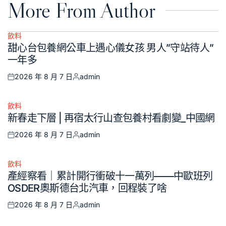
More From Author
飲料
Posted
甜心台包養網公車上遇心儀女孩 男人”守站待人”
in
一年多
2026 年 8 月 7 日
admin
Posted
Posted
on
by
飲料
Posted
新春走下層 | 再宿太行山查包養村看劇變_中國網
in
2026 年 8 月 7 日
admin
Posted
Posted
on
by
飲料
Posted
產經察看｜累計開行衝破十一萬列——中歐班列
in
OSDER奧斯德台北汽車，回程裝了啥
2026 年 8 月 7 日
admin
Posted
Posted
on
by