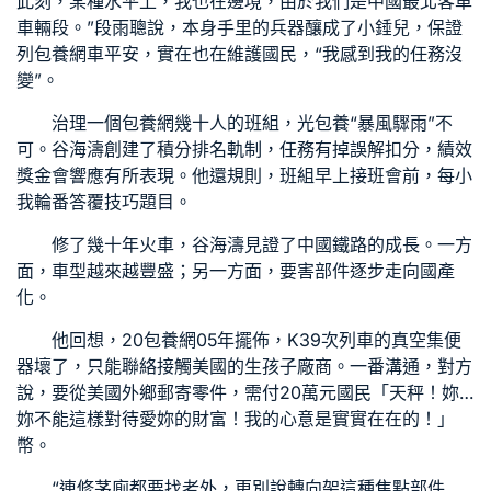
此刻，某種水平上，我也在邊境，由於我們是中國最北客車
車輛段。”段雨聰說，本身手里的兵器釀成了小錘兒，保證
列
包養網
車平安，實在也在維護國民，“我感到我的任務沒
變”。
治理一個
包養網
幾十人的班組，光
包養
“暴風驟雨”不
可。谷海濤創建了積分排名軌制，任務有掉誤解扣分，績效
獎金會響應有所表現。他還規則，班組早上接班會前，每小
我輪番答覆技巧題目。
修了幾十年火車，谷海濤見證了中國鐵路的成長。一方
面，車型越來越豐盛；另一方面，要害部件逐步走向國產
化。
他回想，20
包養網
05年擺佈，K39次列車的真空集便
器壞了，只能聯絡接觸美國的生孩子廠商。一番溝通，對方
說，要從美國外鄉郵寄零件，需付20萬元國民「天秤！妳…
妳不能這樣對待愛妳的財富！我的心意是實實在在的！」
幣。
“連修茅廁都要找老外，更別說轉向架這種焦點部件