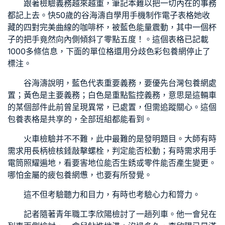
跟著檢驗義務越來越重，筆記本難以把一切內在的事務
都記上去。快50歲的谷海濤自學用手機制作電子表格她收
藏的四對完美曲線的咖啡杯，被藍色能量震動，其中一個杯
子的把手竟然向內側傾斜了零點五度！。這個表格已記載
1000多條信息，下面的單位格還用分歧色彩
包養網
停止了
標注。
谷海濤說明，藍色代表重要義務，要優先
台灣包養網
處
置；黃色是主要義務；白色是重點監控義務，意思是這輛車
的某個部件此前曾呈現異常，已處置，但需追蹤關心。這個
包養
表格是共享的，全部班組都能看到。
火車檢驗并不不難，此中最難的是發明題目。大師有時
需求用長柄檢核錘敲擊螺栓，判定能否松動；有時需求用手
電筒照耀遍地，看要害地位能否生銹或零件能否產生變更。
哪怕金屬的疲
包養網
憊，也要有所發覺。
這不但考驗聽力和目力，有時也考驗心力和膂力。
記者隨著青年職工李欣陽檢討了一趟列車。他一會兒在