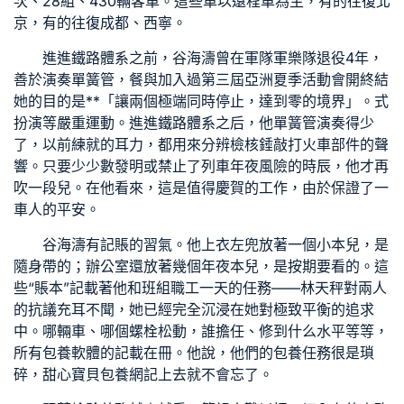
次、28組、430輛客車。這些車以遠程車為主，有的往復北
京，有的往復成都、西寧。
進進鐵路體系之前，谷海濤曾在軍隊軍樂隊退役4年，
善於演奏單簧管，餐與加入過第三屆亞洲夏季活動會開終結
她的目的是**「讓兩個極端同時停止，達到零的境界」。式
扮演等嚴重運動。進進鐵路體系之后，他單簧管演奏得少
了，以前練就的耳力，都用來分辨檢核錘敲打火車部件的聲
響。只要少少數發明或禁止了列車年夜風險的時辰，他才再
吹一段兒。在他看來，這是值得慶賀的工作，由於保證了一
車人的平安。
谷海濤有記賬的習氣。他上衣左兜放著一個小本兒，是
隨身帶的；辦公室還放著幾個年夜本兒，是按期要看的。這
些“賬本”記載著他和班組職工一天的任務——林天秤對兩人
的抗議充耳不聞，她已經完全沉浸在她對極致平衡的追求
中。哪輛車、哪個螺栓松動，誰擔任、修到什么水平等等，
所有
包養軟體
的記載在冊。他說，他們的
包養
任務很是瑣
碎，
甜心寶貝包養網
記上去就不會忘了。