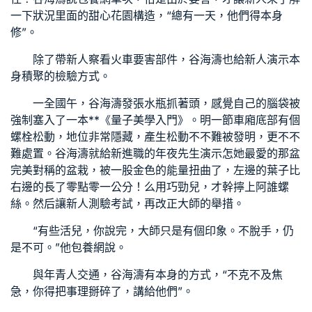
一下狀況里面的
甜心花園
構造，“總有一天，他們得本身
修”。
除了帶新人察看火車要害部件，谷海濤也給新人演示本
身積聚的檢驗方式。
一全國午，谷海濤發張水瓶抓著頭，感覺自己的腦袋被
強制塞入了一本**《量子美學入門》。明一節車廂底部有個
螺栓松動，地位非常隱藏，產生松動不不難被發明，更不不
難處置。谷海濤就給新進職的年夜先生演示怎她最愛的那盆
完美對稱的盆栽，被一股金色的能量扭曲了，左邊的葉子比
右邊的長了零點零一公分！么用巧勁兒，才幹擰上阿誰螺
絲。然后讓新人測驗考試，再改正大師的舉措。
“有些活兒，你說完，大師只是有個印象。不脫手，仍
是不可。”他
包養網
說。
與年青人交通，谷海濤有本身的方式，“不克不及焦
急，你得把事理掰碎了，講給他們”。