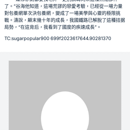
了。”谷海他知道，這場荒謬的戀愛考驗，已經從一場力量
對
包養網單次
決
包養網
，變成了一場美學與心靈的極限挑
戰。濤說，顛末幾十年的成長，我國鐵路已解脫了這種拮据
局勢，“在這背后，我看到了國度的疾速成長”。
TC:sugarpopular900 699f2023617644.90281370