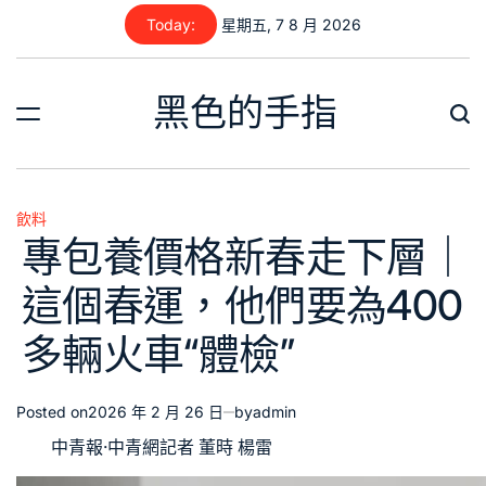
Skip
Today:
星期五, 7 8 月 2026
to
content
黑色的手指
飲料
Posted
專包養價格新春走下層｜
in
這個春運，他們要為400
多輛火車“體檢”
Posted on
2026 年 2 月 26 日
by
admin
中青報·中青網記者 董時 楊雷