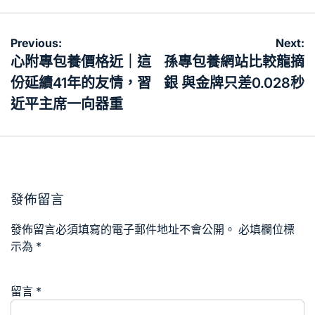
文
Previous:
Next:
章
心附專包養價格近｜這
孫專包養網站比較龍摘
導
份延續41年的友情，習
銀 與金牌只差0.028秒
覽
近平主席一向器重
發佈留言
發佈留言必須填寫的電子郵件地址不會公開。
必填欄位標
示為
*
留言
*