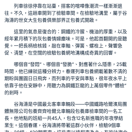
列車徐徐停靠在站臺，搭客的喧嘩像潮流一樣漸漸退
往。不久，這趟車開到了檢驗車間。在檢驗地溝里，屬于谷
海濤的世
女大生包養俱樂部
界正
包養
式開啟。
這里的氣息是復合的：鋼鐵的冷腥、機油的厚重，以及
經年累月積下的灰
包養情婦
塵味。可是，他起首翻開的是聽
覺。一把長柄檢核錘，敲在車軸、彈簧、螺栓上，聲響急
促、清楚，在空闊的檢驗
包養網
地溝構成奇異的回響。
哪個音“發悶”、哪個音“發脆”、對應著什么隱患，25載
時間，他已練就這種分辨力。春運列車
包養網
載著數不清的
期盼與團圓日日飛奔，而列車的平安與準點，很年夜水平上
依靠于他在安靜中，用聽力為鋼鐵巨龍的上萬個零件“體檢”
的剎時。
谷海濤是中國最北客車車輛段——中國鐵路哈爾濱局團
體無限公司
包養
齊齊哈爾北車輛段
包養
庫檢車間的一名工
長。他地點的班組一共45人，包含12名新進職的年夜學結
業生。這個春運，谷海濤將帶著這群小伙伴，檢驗9個車