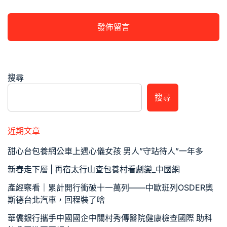
搜尋
搜尋
近期文章
甜心台包養網公車上遇心儀女孩 男人”守站待人”一年多
新春走下層 | 再宿太行山查包養村看劇變_中國網
產經察看｜累計開行衝破十一萬列——中歐班列OSDER奧
斯德台北汽車，回程裝了啥
華僑銀行攜手中國國企中關村秀傳醫院健康檢查國際 助科