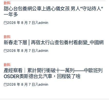
飲料
Posted
甜心台包養網公車上遇心儀女孩 男人”守站待人”
in
一年多
2026 年 8 月 7 日
admin
Posted
Posted
on
by
飲料
Posted
新春走下層 | 再宿太行山查包養村看劇變_中國網
in
2026 年 8 月 7 日
admin
Posted
Posted
on
by
飲料
Posted
產經察看｜累計開行衝破十一萬列——中歐班列
in
OSDER奧斯德台北汽車，回程裝了啥
2026 年 8 月 7 日
admin
Posted
Posted
on
by