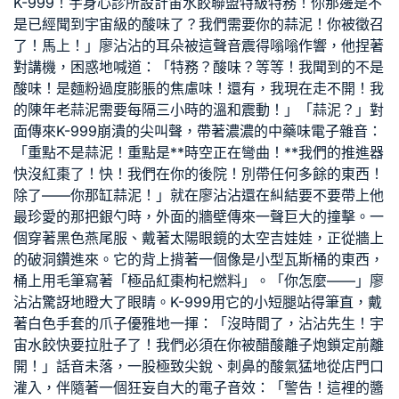
K-999！宇
身心診所設計
宙水餃聯盟特級特務！你那邊是不
是已經聞到宇宙級的酸味了？我們需要你的蒜泥！你被徵召
了！馬上！」廖沾沾的耳朵被這聲音震得嗡嗡作響，他捏著
對講機，困惑地喊道：「特務？酸味？等等！我聞到的不是
酸味！是麵粉過度膨脹的焦慮味！還有，我現在走不開！我
的陳年老蒜泥需要每隔三小時的溫和震動！」「蒜泥？」對
面傳來K-999崩潰的尖叫聲，帶著濃濃的中藥味電子雜音：
「重點不是蒜泥！重點是**時空正在彎曲！**我們的推進器
快沒紅棗了！快！我們在你的後院！別帶任何多餘的東西！
除了——你那缸蒜泥！」就在廖沾沾還在糾結要不要帶上他
最珍愛的那把銀勺時，外面的牆壁傳來一聲巨大的撞擊。一
個穿著黑色燕尾服、戴著太陽眼鏡的太空吉娃娃，正從牆上
的破洞鑽進來。它的背上揹著一個像是小型瓦斯桶的東西，
桶上用毛筆寫著「極品紅棗枸杞燃料」。「你怎麼——」廖
沾沾驚訝地瞪大了眼睛。K-999用它的小短腿站得筆直，戴
著白色手套的爪子優雅地一揮：「沒時間了，沾沾先生！宇
宙水餃快要拉肚子了！我們必須在你被醋酸離子炮鎖定前離
開！」話音未落，一股極致尖銳、刺鼻的酸氣猛地從店門口
灌入，伴隨著一個狂妄自大的電子音效：「警告！這裡的醬