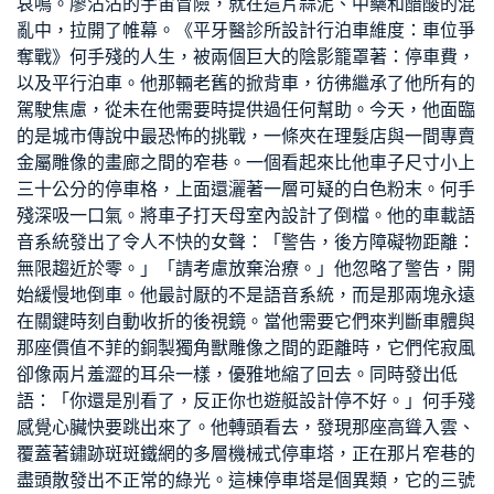
哀鳴。廖沾沾的宇宙冒險，就在這片蒜泥、中藥和醋酸的混
亂中，拉開了帷幕。《平
牙醫診所設計
行泊車維度：車位爭
奪戰》何手殘的人生，被兩個巨大的陰影籠罩著：停車費，
以及平行泊車。他那輛老舊的掀背車，彷彿繼承了他所有的
駕駛焦慮，從未在他需要時提供過任何幫助。今天，他面臨
的是城市傳說中最恐怖的挑戰，一條夾在理髮店與一間專賣
金屬雕像的畫廊之間的窄巷。一個看起來比他車子尺寸小上
三十公分的停車格，上面還灑著一層可疑的白色粉末。何手
殘深吸一口氣。將車子打
天母室內設計
了倒檔。他的車載語
音系統發出了令人不快的女聲：「警告，後方障礙物距離：
無限趨近於零。」「請考慮放棄治療。」他忽略了警告，開
始緩慢地倒車。他最討厭的不是語音系統，而是那兩塊永遠
在關鍵時刻自動收折的後視鏡。當他需要它們來判斷車體與
那座價值不菲的銅製獨角獸雕像之間的距離時，它們
侘寂風
卻像兩片羞澀的耳朵一樣，優雅地縮了回去。同時發出低
語：「你還是別看了，反正你也
遊艇設計
停不好。」何手殘
感覺心臟快要跳出來了。他轉頭看去，發現那座高聳入雲、
覆蓋著鏽跡斑斑鐵網的多層機械式停車塔，正在那片窄巷的
盡頭散發出不正常的綠光。這棟停車塔是個異類，它的三號