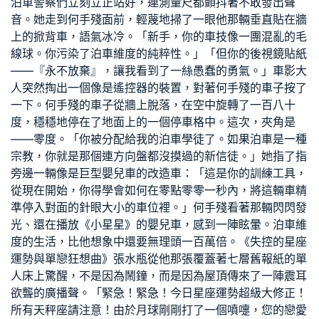
泊車警察們立刻立正站好，連測量尺都顫抖著不敢發出聲
音。她走到何手殘面前，輕蔑地掃了一眼他那輛垂直貼在牆
上的掀背車，語氣冰冷。「新手，你的車技像一團混亂的毛
線球。你污染了泊車維度的純粹性。」「但你的後視鏡貼紙
——『永不放棄』，讓我看到了一絲愚蠢的勇氣。」車影大
人突然掏出一個像是遙控器的裝置，對著何手殘的車子按了
一下。何手殘的車子從牆上脫落，在空中旋轉了一百八十
度，穩穩地停在了地面上的一個停車格中。這次，夾角是
——零度。「你被分配給我的泊車學徒了。如果泊車是一種
宗教，你就是那個連方向盤都沒摸過的新信徒。」她指了指
旁邊一輛像是巨型嬰兒車的改造車：「這是你的訓練工具，
從現在開始，你得學會如何在零點零零一秒內，將這輛車精
準停入對面的針眼大小的車位裡。」何手殘看著那輛閃閃發
光、還在播放《小星星》的嬰兒車，感到一陣眩暈。泊車維
度的生活，比他想象中還要無理頭一百萬倍。《失控的星座
運勢與單戀狂想曲》張水瓶從他那張覆蓋著七層舊報紙的單
人床上驚醒，不是因為鬧鐘，而是因為屋頂傳來了一陣震耳
欲聾的廣播聲。「緊急！緊急！今日星座運勢超級大修正！
所有天秤座請注意！由於月球剛剛打了一個噴嚏，您的戀愛