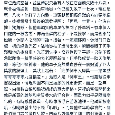
車位始終空著，並且傳說只要有人敢在它面前失敗十八次，
就會被傳送到一個泊車地獄。他已經失敗了十七次。現在是
第十八次。他打了方向盤，車頭朝著銅獨角獸的方向猛地偏
轉。後視鏡發出最後的溫柔提醒：「再見，世界。」他沒有
撞上獨角獸，但他那顫抖的車尾卻擦到了停車塔三號車位入
口處的一根古老、佈滿苔蘚的柱子。不是撞擊，而是輕柔的
碰觸，像戀人之間的耳語。接著，一道濃郁的、像薄荷口香
糖一樣的綠色光芒。猛地從柱子爆發出來，瞬間吞噬了何手
殘和他的掀背車。光芒消失後，窄巷恢復了平靜，只剩下獨
角獸雕像一臉困惑的表
老屋翻新
情。何手殘感覺一陣天旋地
轉，等他回過神來，他的車子竟然垂直停在一個貼滿了巨大
獎狀的牆壁上。獎狀上寫著：「完美倒車入庫獎——第零點
零零零零零九度偏差。」落款人是「倒車王」。他趕緊從車
窗探出頭，發現周圍不再是熟悉的城市街道，而是一望無
際、由無數白線和編號組成的巨大網格。這裡的空氣聞起來
像是新買的輪胎和劣質香水的混合物，而重力似乎是隨機變
化的，有時感覺很重，有時像漂浮在游泳池裡。他試圖按喇
叭，但喇叭發出的不是「叭叭」，而是他童年時學會的、關
於泊車口訣的魔性兒歌。四面八方傳來了刺耳的剎車聲，接