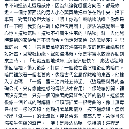
車不知道該走還是該停，因為無論從哪個方向看，都是綠
燈。一個穿著西裝的男人小心翼翼地把車停在路中央，搖下
車窗，對著紅綠燈大喊：「喂！你為什麼咕嚕咕嚕？你倒是
紅一下啊！我要向左轉！綠燈沒用啊！」廖沾沾感覺到一陣
心悸。這種氣味，這種不祥
養生住宅
的「咕嚕」聲，與他兒
時聽到的家傳預言不謀而合。他想起家傳《沾醬秘笈》裡記
載的第一句：「當世間萬物的交通都被麵皮的氣味籠
綠裝修
設計
罩，且燈號恒綠、聲如湯沸時，便是宇宙水餃臨界點到
來之時。」「七點五個地球年…怎麼這麼快？」廖沾沾猛地
衝回店裡，衝到後廚，打開了一個藏在舊冰櫃後面的暗門。
暗門裡放著一個老舊的、像是古代金屬保險箱的東西。他輸
入了密碼：「一醬二醋三油四辣五蒜泥」（這是醬料界的基
礎公式，只有像他這樣的傳統派才會用）。保險箱打開，裡
面沒有黃金，只有一個閃爍著詭異紅色光芒的儀器。這儀器
很像一個老式的對講機，但頂部插著一根彎曲的、像韭
無毒
建材
菜一樣的天線。他顫抖著拿起儀器，按下通話鈕。儀器
發出「滋——」的電流聲，接著傳來一陣高八度、急促且充
滿養生焦慮的聲音。「喂！是廖沾沾嗎！快接聽！這裡是