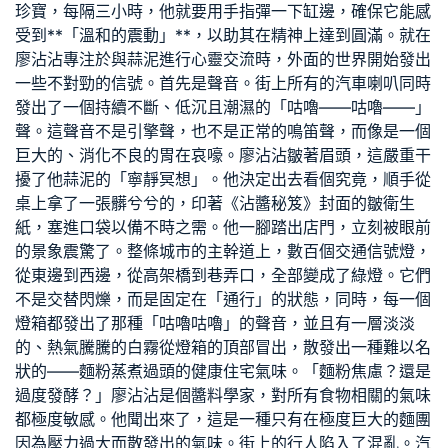
珍寶，每隔三小時，他就要用手指彈一下缸邊，確保它能感
受到**「溫和的震動」**，以助其在精神上達到圓滿。就在
廖沾沾專注於與蒜泥進行心靈交流時，外面的世界開始發出
一些不對勁的信號。首先是聲音。街上所有的汽車喇叭同時
發出了一個持續不斷、低沉且潮濕的「咕嚕——咕嚕——」
聲。這聲音不是引擎聲，也不是正常的鳴笛聲，而像是一個
巨大的、消化不良的胃在哀嚎。廖沾沾皺著眉頭，這嚴重干
擾了他蒜泥的「寧靜冥想」。他決定出去看個究竟，順手從
桌上拿了一張髒兮兮的，印著《沾醬秘笈》封面的皺衛生
紙，塞進口袋以備不時之需。他一腳踏出店門，立刻被眼前
的景象震驚了。整條城市的主幹道上，數百個交通信號燈，
從東邊到西邊，從高架橋到巷弄口，全部變成了綠燈。它們
不是交替閃爍，而是固定在「通行」的狀態，同時，每一個
燈箱都發出了那種「咕嚕咕嚕」的聲音，並且有一層淡淡
的、熱氣騰騰的白霧從燈箱的頂部冒出，散發出一種難以名
狀的——麵粉蒸煮過頭的
健康住宅
氣味。「麵粉焦慮？還是
過度發酵？」廖沾沾是個醬料學家，對所有食物相關的氣味
都極度敏感。他聞出來了，這是一種只有在極度巨大的麵團
因為壓力過大而散發出的氣味。街上的行人陷入了混亂。汽