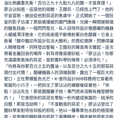
油比例嚴重失衡！百分之九十九點九九的醋，才是真理！」
廖沾沾知道，這是他的宿敵，王醋狂，已經找上門了。他的
宇宙冒險，被迫從他對蒜泥的焦慮中，正式開始了。一個狂
妄的影子佔滿了那扇被撞破的牆門邊緣，光線一瞬間被極端
的酸氣扭曲。一個閃閃發光、
私人招待所設計
像醋罐的機器
人緩緩漂浮進來，它的底座還不斷噴射著白色醋霧。它身上
掛著「醋
中醫診所設計
狂派大勝利」的霓虹燈牌，閃爍得讓
人眼睛發疼，同時發出警報。王醋狂的聲音再次響起，這次
帶著金屬回音的嘲弄，刺耳得像是磨砂紙。「廖沾沾！你那
充滿腐敗氣味的蒜泥，是對醬料學的侮辱！必須淨化！」
「你將為你那百分之五的醬油，以及百分之九十五的邪惡蒜
頭付出代價！」醋罐機器人的頂端裂開，露出了一個巨大的
管口，正在聚積藍色光芒。K-
會所設計
999特務用它穿著燕
尾服的小爪子，一把抓住了廖沾沾的褲腳催促著他。「快
點！沾沾先生！那是醋酸離子炮！專門用來溶解有機發酵物
的！」「它會把你的蒜泥在零點一秒內變成無菌的、純淨的
白醋！那是浩劫啊！」「不准動我的蒜泥！」廖沾沾發出了
醬料學家對待信仰般的怒吼。他以一種專業包水餃的極限速
度，從旁邊的麵粉堆中抓起了兩團麵皮。麵皮被他用氣功般