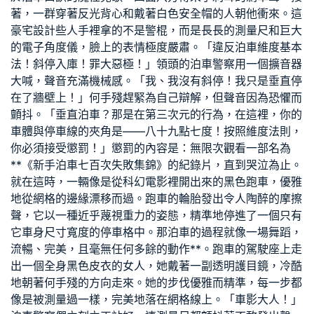
著，一群穿著反光背心和戴著白色安全帽的人朝他衝來。這
豪宅設計
些人手裡拿的不是警棍，而是長長的測量尺和巨大
的電子角度儀，臉上的表情極度嚴肅。「違反泊車維度基本
法！斜停入庫！罪大惡極！」領頭的泊車警察用一個擴音器
大喊，聲音充滿機械感。「我、我沒有斜停！我只是垂直停
在了牆壁上！」何手殘趕緊為自己辯解，但聲音因為恐懼而
顫抖。「垂直泊車？那是在第三次元的行為，在這裡，你的
車體與停車線的夾角是——八十九點七度！按照維度法則，
你必須接受懲罰！」懲罰的內容是：無限次觀看一部名為
**《新手泊車七百次失敗集錦》的紀錄片，直到哭泣為止。
就在這時，一輛像是從科幻電影裡開出來的黑色跑車，優雅
地從網格的邊緣漂移而過。跑車的輪胎發出令人陶醉的摩擦
聲，它以一種近乎蔑視重力的姿態，精準地停進了一個只有
它車身尺寸寬度的停車格中。那泊車的過程就像一場舞蹈，
流暢、完美，且毫無任何多餘的動作**。跑車的駕駛座上走
出一個全身黑色皮衣的女人，她戴著一副透明護目鏡，冷酷
地朝著何手殘的方向走來。她的步伐優雅而精準，每一步都
像是被測量過一樣，完美地落在網格線上。「車影大人！」