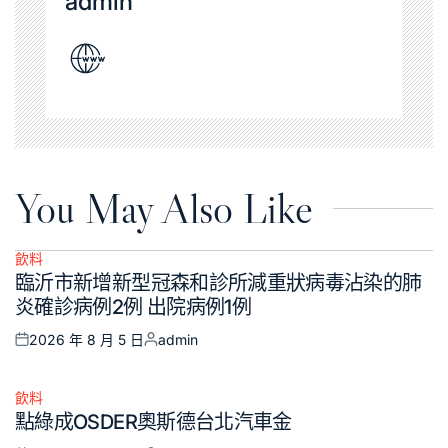
admin
You May Also Like
飲料
Posted
臨沂市新增新型冠森和診所減重狀病毒沾染的肺
in
炎確診病例2例 出院病例1例
2026 年 8 月 5 日
admin
Posted
Posted
on
by
飲料
Posted
點綠成OSDER奧斯德台北汽車金
in