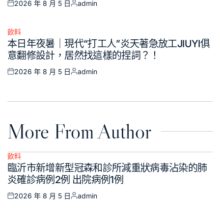
2026 年 8 月 5 日
admin
Posted
Posted
on
by
飲料
Posted
本日年夜暑｜現代“打工人”炎天著急放工JIUYI俱
in
意翻修設計，居然找這樣的捏詞？！
2026 年 8 月 5 日
admin
Posted
Posted
on
by
More From Author
飲料
Posted
臨沂市新增新型冠森和診所減重狀病毒沾染的肺
in
炎確診病例2例 出院病例1例
2026 年 8 月 5 日
admin
Posted
Posted
on
by