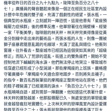
機率從昨日的百分之九十九點九，陡降至負百分之八十
七！」廣播員的聲音聽起來像是一個正在經
民生社區室內設
計
歷中年危機的雙子座，充滿了戲劇性的絕望。張水瓶，一
個典型的水瓶座，立刻感到一陣恐慌，這是他患有「星座預
報壓力症候群」後的標準反應。他單戀著住在隔壁棟、經營
一家「平衡美學」咖啡館的林天秤。林天秤完美得像是從黃
金分割線中走出來的藝術品。而張水瓶的人生，則像一團被
獅子座暴君隨意亂踢的毛線球，充滿了混亂與錯位。他衝到
窗邊，往外看去。整座城市已經因為這個突如其來的「超級
修正」而陷入了荒謬的混亂。街道上的雙魚座們，開始不受
控制地流下鹹鹹的海水淚，他們無法停止地哭泣，導致城市
低窪處已經形成了小型潟湖。那些摩羯座的上班族，嚴格遵
守著廣播中「摩羯座今天適合原地踏步，否則將失去襪子」
的指令。數百名西裝筆挺的摩羯座正整齊地站在原地，他們
的鞋子裡裝滿了已經潮濕的淚水。「負百分之八十七？」張
水瓶喃喃自語，感到胃部一陣翻騰，他知道這代表著什麼。
林天秤的運勢越差，他那股積壓已久、無處安放的單戀能量
就會越發瘋狂地實體化。上次林天秤的戀
禪風室內設計
愛運
勢跌至百分之二十，張水瓶就發現他的廚房裡長滿了巨大