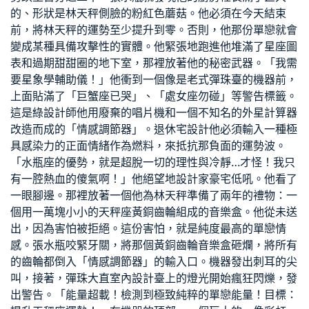
的、形狀是林天秤側臉的粉紅色蘑菇。他必須在今天結束
前，將林天秤的運勢至少提升到零。否則，他那份單戀就會
變成某種具備攻擊性的實體。他緊張地跑進他堆滿了星座圖
表和過期甜甜圈的地下室，那裡放著他的秘密武器。「我需
要星象學輔助儀！」他衝到一個像是老式彈珠臺的機器前，
上面貼滿了「巨蟹座已哭」、「處女座勿碰」等警告標籤。
這是
綠設計師
他用廢棄的唱片機和一個不知名的外星計算器
改造而成的「情感調節器」。
退休宅設計
他必須輸入一種極
具感染力的正面情緒作為燃料，來抵抗那負面的運勢波。
「水瓶座的優勢，就是超脫一切的理性與冷靜…才怪！我只
有一腔熱血的傻氣啊！」他絕望地
設計家豪宅
低吼。他看了
一眼腳邊。那裡放著一個他為林天秤準備了兩年的禮物：一
個用一萬塊小小的天秤座黃銅齒輪組成的音樂盒。他從未送
出，因為害怕被拒絕。這份害怕，就是純度最高的單戀情
感。張水瓶咬緊牙關，將那個黃銅齒輪音樂盒砸爛，將所有
的齒輪都倒入「情感調節器」的輸入口。機器發出刺耳的尖
叫，接著，彈珠
大直室內設計
臺上的燈光開始瘋狂閃爍，發
出警告。「能量超載！檢測到極致純粹的單戀能量！目標：