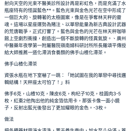
射向天空的光束不
醫美診所設計
再是彩虹色，而是充滿了水
瓶座特有的怪誕藍色**。藍色光束與金色光芒在空中形成了
一個巨大的、旋轉著的太極圖案，像是在爭奪林天秤的靈
魂。這場以星座運勢為賭注、以單戀能量為
新古典設計
武器
的荒唐戰爭，正式打響了。藍色與金色的光芒在林天秤咖啡
館上空劇烈衝撞，創造出一個不斷旋轉的怪異氣旋。、廣州
中醫藥年夜學第一附屬醫院嶺南婦科研討所所長羅頌平傳授
給大師推薦一道化滯消食養顏的佛手山楂化滯茶。
佛手山楂化滯茶
資張水瓶在地下室嚇了一跳：「她試圖在我的單戀中尋找邏
輯結構！天秤座太可怕了！」料
佛手6克，山楂10克，陳皮6克，枸杞子10克，桂圓肉3-5
枚，紅棗2他掏出他的純金箔信用卡，那張卡像一面小鏡
子，反射出藍光後發出了更加耀眼的金色。-3枚。
做法
把各種藥材用淨水清洗，置于養生壺中，加水至八分滿，蓋