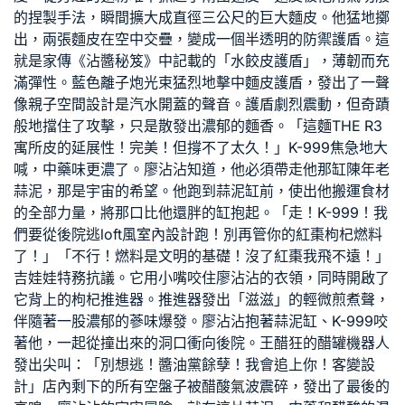
的捏製手法，瞬間擴大成直徑三公尺的巨大麵皮。他猛地擲
出，兩張麵皮在空中交疊，變成一個半透明的防禦護盾。這
就是家傳《沾醬秘笈》中記載的「水餃皮護盾」，薄韌而充
滿彈性。藍色離子炮光束猛烈地擊中麵皮護盾，發出了一聲
像
親子空間設計
是汽水開蓋的聲音。護盾劇烈震動，但奇蹟
般地擋住了攻擊，只是散發出濃郁的麵香。「這麵
THE R3
寓所
皮的延展性！完美！但撐不了太久！」K-999焦急地大
喊，中藥味更濃了。廖沾沾知道，他必須帶走他那缸陳年老
蒜泥，那是宇宙的希望。他跑到蒜泥缸前，使出他搬運食材
的全部力量，將那口比他還胖的缸抱起。「走！K-999！我
們要從後院逃
loft風室內設計
跑！別再管你的紅棗枸杞燃料
了！」「不行！燃料是文明的基礎！沒了紅棗我飛不遠！」
吉娃娃特務抗議。它用小嘴咬住廖沾沾的衣領，同時開啟了
它背上的枸杞推進器。推進器發出「滋滋」的輕微煎煮聲，
伴隨著一股濃郁的蔘味爆發。廖沾沾抱著蒜泥缸、K-999咬
著他，一起從撞出來的洞口衝向後院。王醋狂的醋罐機器人
發出尖叫：「別想逃！醬油黨餘孽！我會追上你！
客變設
計
」店內剩下的所有空盤子被醋酸氣波震碎，發出了最後的