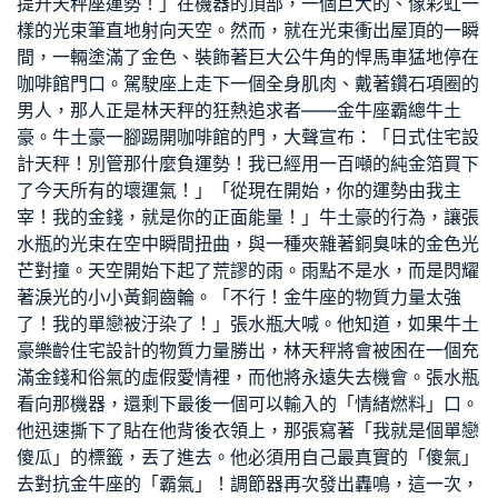
提升天秤座運勢！」在機器的頂部，一個巨大的、像彩虹一
樣的光束筆直地射向天空。然而，就在光束衝出屋頂的一瞬
間，一輛塗滿了金色、裝飾著巨大公牛角的悍馬車猛地停在
咖啡館門口。駕駛座上走下一個全身肌肉、戴著鑽石項圈的
男人，那人正是林天秤的狂熱追求者——金牛座霸總牛土
豪。牛土豪一腳踢開咖啡館的門，大聲宣布：「
日式住宅設
計
天秤！別管那什麼負運勢！我已經用一百噸的純金箔買下
了今天所有的壞運氣！」「從現在開始，你的運勢由我主
宰！我的金錢，就是你的正面能量！」牛土豪的行為，讓張
水瓶的光束在空中瞬間扭曲，與一種夾雜著銅臭味的金色光
芒對撞。天空開始下起了荒謬的雨。雨點不是水，而是閃耀
著淚光的小小黃銅齒輪。「不行！金牛座的物質力量太強
了！我的單戀被汙染了！」張水瓶大喊。他知道，如果牛土
豪
樂齡住宅設計
的物質力量勝出，林天秤將會被困在一個充
滿金錢和俗氣的虛假愛情裡，而他將永遠失去機會。張水瓶
看向那機器，還剩下最後一個可以輸入的「情緒燃料」口。
他迅速撕下了貼在他背後衣領上，那張寫著「我就是個單戀
傻瓜」的標籤，丟了進去。他必須用自己最真實的「傻氣」
去對抗金牛座的「霸氣」！調節器再次發出轟鳴，這一次，