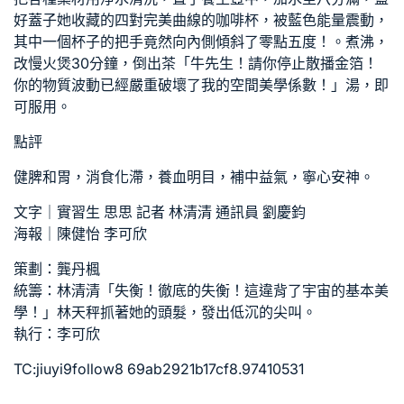
好蓋子她收藏的四對完美曲線的咖啡杯，被藍色能量震動，
其中一個杯子的把手竟然向內側傾斜了零點五度！。煮沸，
改慢火煲30分鐘，倒出茶「牛先生！請你停止散播金箔！
你的物質波動已經嚴重破壞了我的空間美學係數！」湯，即
可服用。
點評
健脾和胃，消食化滯，養血明目，補中益氣，寧心安神。
文字｜實習生 思思 記者 林清清 通訊員 劉慶鈞
海報｜陳健怡 李可欣
策劃：龔丹楓
統籌：林清清「失衡！徹底的失衡！這違背了宇宙的基本美
學！」林天秤抓著她的頭髮，發出低沉的尖叫。
執行：李可欣
TC:jiuyi9follow8 69ab2921b17cf8.97410531