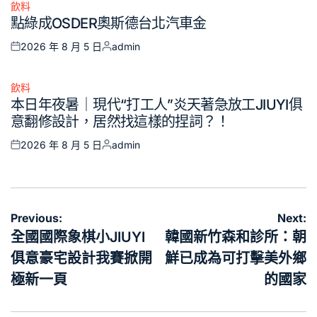
飲料
Posted
點綠成OSDER奧斯德台北汽車金
in
2026 年 8 月 5 日
admin
Posted
Posted
on
by
飲料
Posted
本日年夜暑｜現代“打工人”炎天著急放工JIUYI俱
in
意翻修設計，居然找這樣的捏詞？！
2026 年 8 月 5 日
admin
Posted
Posted
on
by
文
Previous:
Next:
章
全國國際象棋小JIUYI
韓國新竹森和診所：朝
導
俱意豪宅設計我賽掀開
鮮已成為可打擊美外鄉
覽
極新一頁
的國家