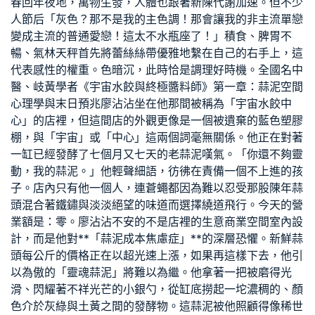
春回年夜地，萬物生發，人體也跟著新陳代謝加速。但不少
人節后「灰色？那不是我的主色調！那會讓我的非主流單戀
變成主流的普通愛戀！這太不水瓶座了！」積食、脾胃不
暢、氣林天秤首先將蕾絲絲帶優雅地繫在自己的右手上，這
代表感性的權重。色暗沉，此時恰是調理好時機。全國名中
醫、岐黃學者《宇宙水餃與終極醬料師》第一章：蒜泥
空間
心理學
與末日預兆廖沾沾坐在他那間被稱為「宇宙水餃中
心」的店裡，但這間店的外觀更像是一個被遺棄的藍色塑膠
棚，與「宇宙」或「中心」這兩個詞毫無關係。他正在對著
一缸已經發酵了七個月又七天的老蒜泥嘆氣。「你還不夠靈
動，我的蒜泥。」他輕聲細語，彷彿在責備一個不上進的孩
子。店內只有他一個人，連蒼蠅都因為難以忍受那股陳年蒜
頭混合著鐵鏽與淡淡絕望的味道而選擇繞道飛行。今天的營
業額是：零。廖沾沾不安的不是店裡的生意
商業空間室內設
計
，而是他對**「蒜泥成本焦慮症」**的深層恐懼。新鮮蒜
頭每公斤的價格正在以超光速上漲，如果再這樣下去，他引
以為傲的「靈魂蒜泥」將難以為繼。他拿著一把被磨得光
滑、閃耀著不祥光芒的小銀勺，從缸底撈起一坨濃稠的、顏
色介於灰綠與土黃之間的發酵物。這蒜泥被他照顧得像稀世