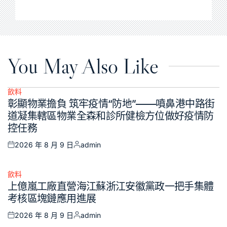
You May Also Like
飲料
Posted
彰顯物業擔負 筑牢疫情“防地”——噴鼻港中路街
in
道凝集轄區物業全森和診所健檢方位做好疫情防
控任務
2026 年 8 月 9 日
admin
Posted
Posted
on
by
飲料
Posted
上億嵐工廠直營海江蘇浙江安徽黨政一把手集體
in
考核區塊鏈應用進展
2026 年 8 月 9 日
admin
Posted
Posted