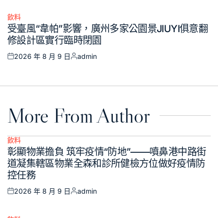
on
by
飲料
Posted
受臺風“韋帕”影響，廣州多家公園景JIUYI俱意翻
in
修設計區實行臨時閉園
2026 年 8 月 9 日
admin
Posted
Posted
on
by
More From Author
飲料
Posted
彰顯物業擔負 筑牢疫情“防地”——噴鼻港中路街
in
道凝集轄區物業全森和診所健檢方位做好疫情防
控任務
2026 年 8 月 9 日
admin
Posted
Posted
on
by