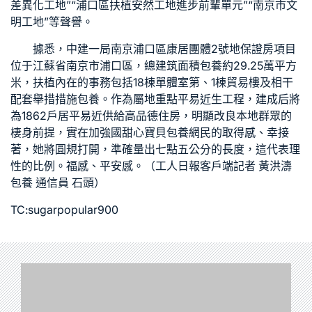
差異化工地”“浦口區扶植安然工地進步前輩單元”“南京市文
明工地”等聲譽。
據悉，中建一局南京浦口區康居團體2號地保證房項目
位于江蘇省南京市浦口區，總建筑面積
包養
約29.25萬平方
米，扶植內在的事務包括18棟單體室第、1棟貿易樓及相干
配套舉措措施
包養
。作為屬地重點平易近生工程，建成后將
為1862戶居平易近供給高品德住房，明顯改良本地群眾的
棲身前提，實在加強國
甜心寶貝包養網
民的取得感、幸接
著，她將圓規打開，準確量出七點五公分的長度，這代表理
性的比例。福感、平安感。（工人日報客戶端記者 黃洪濤
包養
通信員 石頭）
TC:sugarpopular900