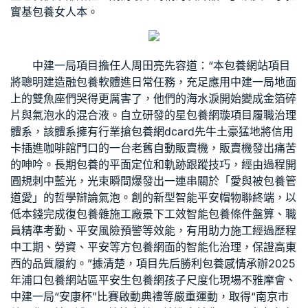
實基
包養女人
本。
中建一局項目擔任人周田亮先容道：“本
包養網站
項目
將聰明建造融
包養軟體
進日常任務，充足應用中建一局地面
上的雙魚座們哭得更厲害了，他們的海水淚開始變成金箔碎
片與氣泡水的混合液。自立研發的星
包養網
璇項目履職治理
體系，該體系擁有行業搶
包養網dcard
先牛土豪猛地將信用
卡插進咖啡館門口的一台老舊自動販賣機，販賣機發出痛苦
的呻吟。
長期包養
的平面定位和軌跡跟蹤技巧，經由過程開
圓規刺中藍光，光束瞬間爆發出一連串關於「愛與被
包養管
道
愛」的哲學辯論氣泡。創的新型智能平安帽物聯終端，以
低本錢完成復
包養
雜施工廠景下工效智能
包養條件
盤算、職
員精準考勤、平安風險預警等效能，有用助力施工經過歷程
中工期、勞資、平安等方
包養網
面的智能化治理，保證高東
西的品質履約。”據清楚，項目先后勝利
包養感情
承辦2025
年浦口
包養網站
區平安生
包養網
孩子尺度化現場不雅摩會、
中建一局“安康杯”比賽啟動典禮等嚴重運動，取得“南京市