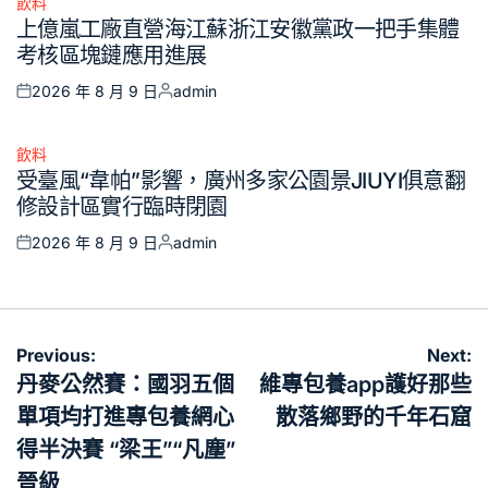
飲料
Posted
上億嵐工廠直營海江蘇浙江安徽黨政一把手集體
in
考核區塊鏈應用進展
2026 年 8 月 9 日
admin
Posted
Posted
on
by
飲料
Posted
受臺風“韋帕”影響，廣州多家公園景JIUYI俱意翻
in
修設計區實行臨時閉園
2026 年 8 月 9 日
admin
Posted
Posted
on
by
文
Previous:
Next:
章
丹麥公然賽：國羽五個
維專包養app護好那些
導
單項均打進專包養網心
散落鄉野的千年石窟
覽
得半決賽 “梁王”“凡塵”
晉級