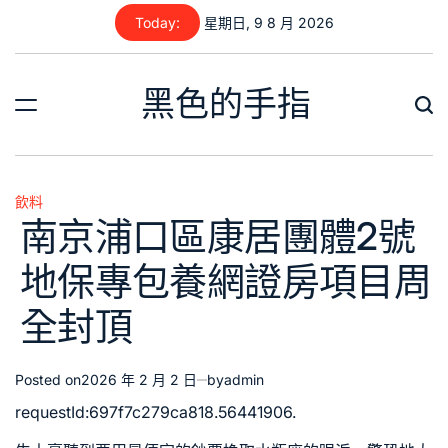
Skip
Today:
星期日, 9 8 月 2026
to
content
黑色的手指
飲料
Posted
南京浦口區康居團體2號
in
地保專包養網證房項目周
全封頂
Posted on
2026 年 2 月 2 日
by
admin
requestId:697f7c279ca818.56441906.