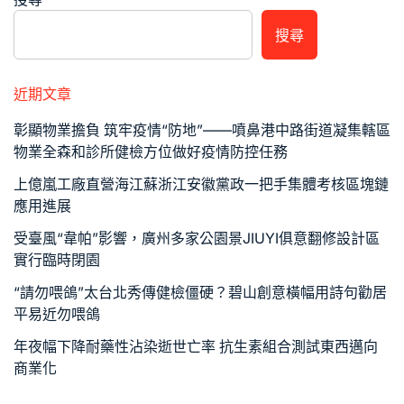
搜尋
近期文章
彰顯物業擔負 筑牢疫情“防地”——噴鼻港中路街道凝集轄區
物業全森和診所健檢方位做好疫情防控任務
上億嵐工廠直營海江蘇浙江安徽黨政一把手集體考核區塊鏈
應用進展
受臺風“韋帕”影響，廣州多家公園景JIUYI俱意翻修設計區
實行臨時閉園
“請勿喂鴿”太台北秀傳健檢僵硬？碧山創意橫幅用詩句勸居
平易近勿喂鴿
年夜幅下降耐藥性沾染逝世亡率 抗生素組合測試東西邁向
商業化