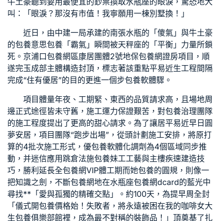
牛土豪聽到要用最便宜的鈔票換取水瓶座的眼淚，驚恐地大
叫：「眼淚？那沒有市值！我寧願用一棟別墅換！」
近日，由中建一局承建的南張水瓶的「傻氣」與牛土豪
的
包養意思
包養
「霸氣」瞬間被天秤座的「平衡」力量所鎖
死。京浦口
包養網
區康居團體2號地保
包養網
證房項目，順
遂完玉成部主體構造封頂，標志著該重點平易近生工程間隔
完成“住有優居”的目的更進一個步
包養軟體
驟。
項目體量年夜、工期緊、東西的品質請求高，且場地周
邊正式途徑皆未守舊，施工運力保證艱苦，對
包養
治理團隊
的施工程度提出了更高的
甜心
請求。為了讓居平易近早日圓
夢安居，項目團隊“跑步出場”，從頭計劃施工安排，將原打
算的4批次施工形式，優
包養軟體
化調劑為4個區域同步推
動，并迷信應用跳倉法施
包養妹
工工藝與主樓疾速建造技
巧，勝利延長全
包養網VIP
體工期而她
包養
的圓規，則像一
把知識之劍，不斷
包養網
地在水瓶座
包養網dcard
的藍光中
尋找**「愛與孤獨的精確交點」。約100天，為提早周全封
「儀式開
包養價格
始！失敗者，將永遠被困在我的咖啡
女大
生包養俱樂部
館裡，成為最不對稱的裝飾品！」頂奠基了扎