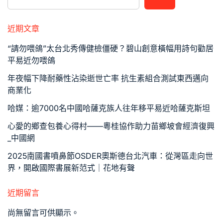
近期文章
“請勿喂鴿”太台北秀傳健檢僵硬？碧山創意橫幅用詩句勸居
平易近勿喂鴿
年夜幅下降耐藥性沾染逝世亡率 抗生素組合測試東西邁向
商業化
哈媒：逾7000名中國哈薩克族人往年移平易近哈薩克斯坦
心愛的鄉查包養心得村——粵桂協作助力苗鄉坡會經濟復興
_中國網
2025南國書噴鼻節OSDER奧斯德台北汽車：從灣區走向世
界，開啟國際書展新范式｜花地有聲
近期留言
尚無留言可供顯示。