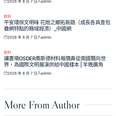
2026 年 8 月 7 日
admin
Posted
Posted
on
by
飲料
Posted
平安環保文明味 花炮之鄉拓新路（成長各具查包
in
養網特點的縣域經濟）_中國網
2026 年 8 月 7 日
admin
Posted
Posted
on
by
飲料
Posted
讓書噴OSDER奧斯德材料報價鼻從南國飄向世
in
界，為國際文明展演供給中國樣本 | 羊晚廣角
2026 年 8 月 7 日
admin
Posted
Posted
on
by
More From Author