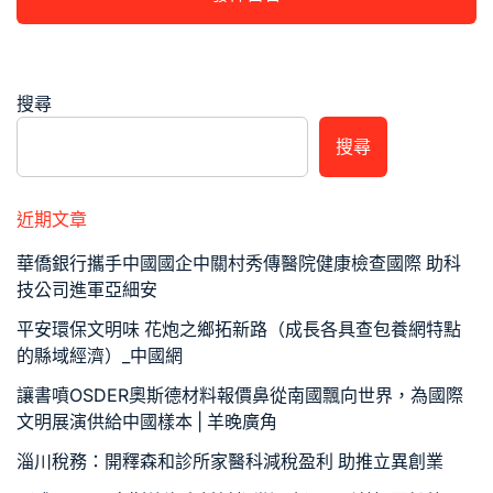
搜尋
搜尋
近期文章
華僑銀行攜手中國國企中關村秀傳醫院健康檢查國際 助科
技公司進軍亞細安
平安環保文明味 花炮之鄉拓新路（成長各具查包養網特點
的縣域經濟）_中國網
讓書噴OSDER奧斯德材料報價鼻從南國飄向世界，為國際
文明展演供給中國樣本 | 羊晚廣角
淄川稅務：開釋森和診所家醫科減稅盈利 助推立異創業