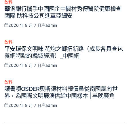
飲料
Posted
華僑銀行攜手中國國企中關村秀傳醫院健康檢查
in
國際 助科技公司進軍亞細安
2026 年 8 月 7 日
admin
Posted
Posted
on
by
飲料
Posted
平安環保文明味 花炮之鄉拓新路（成長各具查包
in
養網特點的縣域經濟）_中國網
2026 年 8 月 7 日
admin
Posted
Posted
on
by
飲料
Posted
讓書噴OSDER奧斯德材料報價鼻從南國飄向世
in
界，為國際文明展演供給中國樣本 | 羊晚廣角
2026 年 8 月 7 日
admin
Posted
Posted
on
by