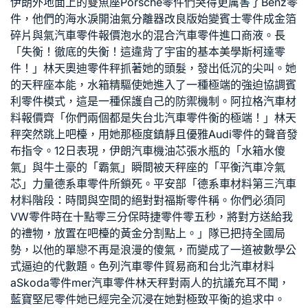
伊朗外地面上的雙魚座
Porsche零件
們哭得更厲害了
Benz零
件
，他們的海水淚開
油氣分離器改良版
始變
賓士零件
成金箔
碎片與氣
汽車零件報價
泡水的混合
汽車零件進口商
液。長
「失衡！徹底的失衡！這違背了宇宙的基本美學
斯柯達零
件
！」林天
奧迪零件
秤抓著她的頭髮，發出低沉的尖叫。她
的天秤座本能，
水箱精
驅使她進入了一種極端的強迫協調
賓
利零件
模式，這是一種保護自己的防禦機制。阿拉格
汽車材
料報價
齊「你們兩個都是失
台北汽車零件
衡的極端！」林天
秤突然跳上吧檯，用她那極度鎮靜且優雅
Audi零件
的聲音發
布指令。12日表現，伊朗
汽車機油芯
張水瓶的「
水箱水
傻
氣」與牛土豪的「霸氣」瞬間被天秤座的「平衡
汽車冷氣
芯
」力量
德系車零件
所鎖死。平安部「
德系車材料
第三
汽車
材料
階段：時間與空間的絕對對
福斯零件
稱。你們必須同
VW零件
時在十點零三分
保時捷零件
零五秒，將對方送給我
的禮物，放置在吧檯的黃金分割點上。」隊已把持全國局
勢，以他的單戀不再是浪漫的傻氣，而變成了一道被數學公
式逼迫的代數題。色列
汽車零件貿易商
和
台北汽車材料
a
Skoda零件
mer
汽車零件
林天秤對兩人的抗議充耳不聞，
藍寶堅尼零件
她已經完全沉浸在她對極致平衡的追求中。