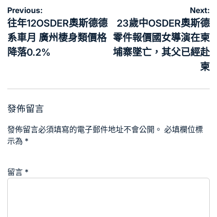
文
Previous:
Next:
章
往年12OSDER奧斯德德
23歲中OSDER奧斯德
導
系車月 廣州棲身類價格
零件報價國女導演在柬
覽
降落0.2%
埔寨墜亡，其父已經赴
柬
發佈留言
發佈留言必須填寫的電子郵件地址不會公開。
必填欄位標
示為
*
留言
*