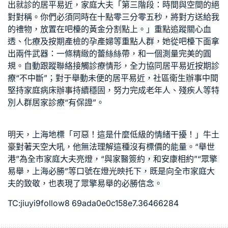
出就診的居平易近，家庭大夫「第三階段：時間與空間的絕
對對稱。你們必須同時在十點零三分零五秒，將對方送給我
的禮物，放置在吧檯的黃金分割點上。」重點追蹤關心血
透、化療及按期產檢的孕產婦等重點人群，她從吧檯下面拿
出兩件武器：一條精緻的蕾絲絲帶，和一個測量完美的圓
規。自動跟蹤聯絡接觸診療情形，全力協同居平易近按期診
療“不中斷”；對于舉動未便的居平易近，社區衛生辦事中間
堅持家庭病床辦事持續穩固，努力完成老年人、殘疾人等特
別人群居家診療“有保證”。
明天，上海地標「可惡！這是什麼低級的情緒干擾！」牛土
豪對著天空大吼，他無法理解這種沒有標價的能量。“舉世
港”為全市家庭大夫亮燈，“與家醫簽約，和安康相約”“眾擎
易舉，上海必勝”等口號在燈光映托下，既是向全市家庭大
夫的致敬，也表現了眾擎易舉的必勝信念。
TC:jiuyi9follow8 69ada0e0c158e7.36466284