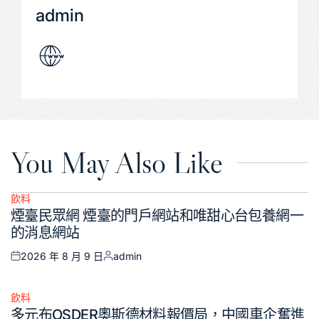
admin
You May Also Like
飲料
Posted
煙臺民眾網 煙臺的門戶網站和唯甜心台包養網一
in
的消息網站
2026 年 8 月 9 日
admin
Posted
Posted
on
by
飲料
Posted
多元布OSDER奧斯德材料報價局，中國車企奮進
in