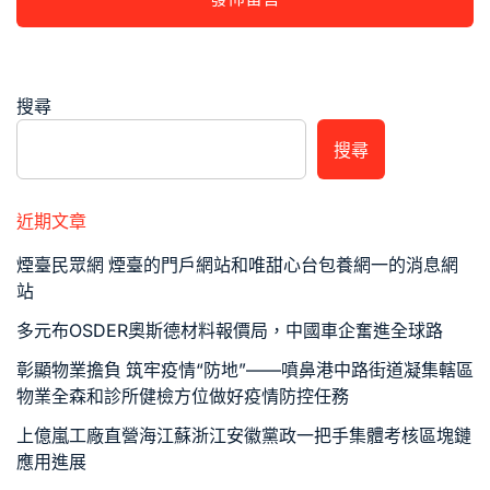
搜尋
搜尋
近期文章
煙臺民眾網 煙臺的門戶網站和唯甜心台包養網一的消息網
站
多元布OSDER奧斯德材料報價局，中國車企奮進全球路
彰顯物業擔負 筑牢疫情“防地”——噴鼻港中路街道凝集轄區
物業全森和診所健檢方位做好疫情防控任務
上億嵐工廠直營海江蘇浙江安徽黨政一把手集體考核區塊鏈
應用進展