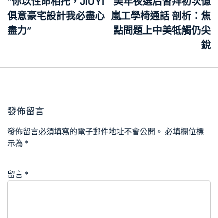
章
“你以性命相托，JIUYI
美年夜選后習拜初次億
導
俱意豪宅設計我必盡心
嵐工學椅通話 剖析：焦
覽
盡力”
點問題上中美牴觸仍尖
銳
發佈留言
發佈留言必須填寫的電子郵件地址不會公開。
必填欄位標
示為
*
留言
*