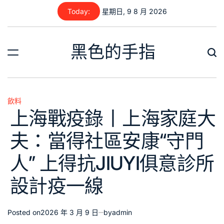
Skip
Today:
星期日, 9 8 月 2026
to
content
黑色的手指
飲料
Posted
上海戰疫錄丨上海家庭大
in
夫：當得社區安康“守門
人” 上得抗JIUYI俱意診所
設計疫一線
Posted on
2026 年 3 月 9 日
by
admin