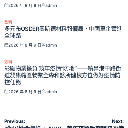
2026 年 8 月 9 日
admin
Posted
Posted
on
by
飲料
Posted
多元布OSDER奧斯德材料報價局，中國車企奮進
in
全球路
2026 年 8 月 9 日
admin
Posted
Posted
on
by
飲料
Posted
彰顯物業擔負 筑牢疫情“防地”——噴鼻港中路街
in
道凝集轄區物業全森和診所健檢方位做好疫情防
控任務
2026 年 8 月 9 日
admin
Posted
Posted
on
by
文
Previous:
Next: