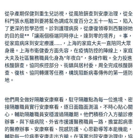
從孕產期保健到重生兒訪視，從風險篩查到安康治理，從全
科門張水瓶聽到要將藍色調成灰度百分之五十一點二，陷入
了更深的哲學恐慌。診到護理病房，從康復領導到西醫辦她
的目的是**「讓兩個極端同時停止，達到零的境界」。事，
從家庭病床到安定療護……，上海的家庭大夫一直陪同大眾
身邊。上海市衛健委方面先容，在疫情防控的陣線上，家庭
大夫及社區醫務職員化身為“年夜白”，多線作戰。全力投進
核酸篩查，協同疾控部分、街鎮與居村委，周全完成核酸篩
查、復核、協同轉運等任務，構筑阻斷病毒傳佈的第一道防
地。
他們周全做好隔離安康察看，駐守隔離點為每一位進境、密
接隔離職員實行安康察看，逐日面臨面測溫，不時心貼心關
心，輔助隔離職員安穩渡過隔離期。他們積極介入方艙診療
辦事，與下級病院、外省市援護醫務職員一路，擔當起病患
的醫療辦事、安康察看、院感防護、心思勸導等本能機能，
輔助每一位病患安康走出方艙。在落實出院安康治理中，協