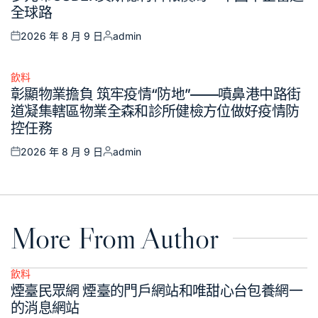
全球路
2026 年 8 月 9 日
admin
Posted
Posted
on
by
飲料
Posted
彰顯物業擔負 筑牢疫情“防地”——噴鼻港中路街
in
道凝集轄區物業全森和診所健檢方位做好疫情防
控任務
2026 年 8 月 9 日
admin
Posted
Posted
on
by
More From Author
飲料
Posted
煙臺民眾網 煙臺的門戶網站和唯甜心台包養網一
in
的消息網站