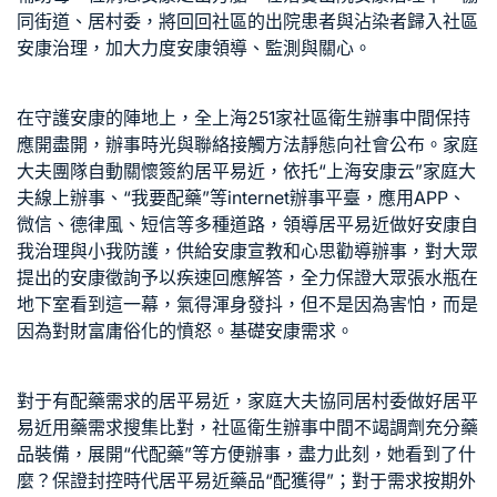
同街道、居村委，將回回社區的出院患者與沾染者歸入社區
安康治理，加大力度安康領導、監測與關心。
在守護安康的陣地上，全上海251家社區衛生辦事中間保持
應開盡開，辦事時光與聯絡接觸方法靜態向社會公布。家庭
大夫團隊自動關懷簽約居平易近，依托“上海安康云”家庭大
夫線上辦事、“我要配藥”等internet辦事平臺，應用APP、
微信、德律風、短信等多種道路，領導居平易近做好安康自
我治理與小我防護，供給安康宣教和心思勸導辦事，對大眾
提出的安康徵詢予以疾速回應解答，全力保證大眾張水瓶在
地下室看到這一幕，氣得渾身發抖，但不是因為害怕，而是
因為對財富庸俗化的憤怒。基礎安康需求。
對于有配藥需求的居平易近，家庭大夫協同居村委做好居平
易近用藥需求搜集比對，社區衛生辦事中間不竭調劑充分藥
品裝備，展開“代配藥”等方便辦事，盡力此刻，她看到了什
麼？保證封控時代居平易近藥品“配獲得”；對于需求按期外