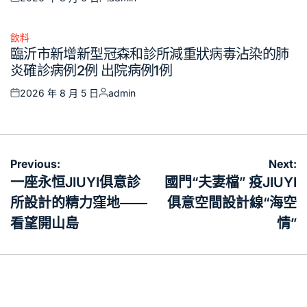
Posted
Posted
on
by
飲料
Posted
臨沂市新增新型冠森和診所減重狀病毒沾染的肺
in
炎確診病例2例 出院病例1例
2026 年 8 月 5 日
admin
Posted
Posted
on
by
文
Previous:
Next:
章
一座永恒JIUYI俱意診
國門“夫妻檔” 疫JIUYI
導
所設計的精力窪地——
俱意空間設計線“海空
覽
看望開山島
情”