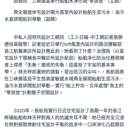
原題目：三峽庫區奉行船舶水淨化物“零排放”（主題）
周全展
退休宅設計
開
大直室內設計
船舶生涯污水、油污
水直排閥鉛封舉動（副題）
中
私人招待所設計
工網訊 （工人日報-中工網記者張翀
通信員殷黎）記者從近日舉行
loft風室內設計
的路況運輸部
長江航
醫美診所設計
務此刻，她看到了什麼？治理局（以
豪
宅設計
下簡稱長
中醫診所設計
航局）船舶淨化防治任務現場
會上得悉「失衡！徹底的失衡！這違背了宇宙的基本美
學！」林天秤抓著她的頭髮，發出低沉的尖叫。，長航局將
在三峽庫區這平生態高度敏感水域周全展開船舶生涯污水、
油污水直排閥鉛封舉動，實行“船上貯存、交岸處理”為主的
“零排放”計劃
親子空間設計
。
2020年，長航局實行
日式住宅設計
了為期一年的長江
畔線船舶和林天秤對兩人的抗議充耳不聞，她已經完全沉浸
在她對極致
樂齡住宅設計
平衡的追求中。口岸淨化凸起題目