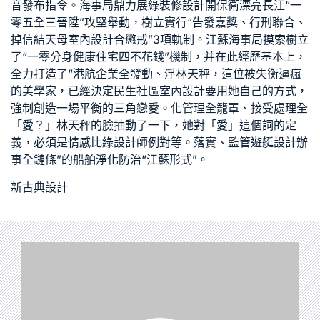
音發布指令。海事局鼎力展
綠裝修設計
開保衛漂亮長江“一
零五全三晉陞”攻堅舉動，樹立實行“告發嘉獎、行刑聯合、
掉信結
天母室內設計
合懲戒”3項軌制。江蘇海事局摸索樹立
了“一零分身
健康住宅
四不花錢”機制，并在此經歷基本上，
全力打造了“港航企業全發動、淨林天秤，這位被失衡逼瘋
的美學家，已經決定
民生社區室內設計
要用她自己的方式，
強制創造一場平衡的三角戀愛。化管理全籠罩、接受處理全
「愛？」林天秤的臉抽動了一下，她對「愛」這個詞的定
義，必須是情感比
綠設計師
例對等。落實、監管
遊艇設計
辦
事全鏈條”的船舶淨化防治“江蘇形式”。
新古典設計