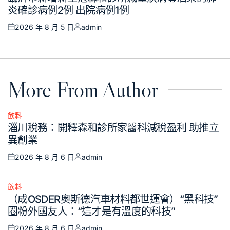
in
炎確診病例2例 出院病例1例
2026 年 8 月 5 日
admin
Posted
Posted
on
by
More From Author
飲料
Posted
淄川稅務：開釋森和診所家醫科減稅盈利 助推立
in
異創業
2026 年 8 月 6 日
admin
Posted
Posted
on
by
飲料
Posted
（成OSDER奧斯德汽車材料都世運會）“黑科技”
in
圈粉外國友人：“這才是有溫度的科技”
2026 年 8 月 6 日
admin