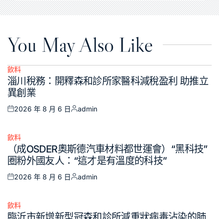
You May Also Like
飲料
Posted
淄川稅務：開釋森和診所家醫科減稅盈利 助推立
in
異創業
2026 年 8 月 6 日
admin
Posted
Posted
on
by
飲料
Posted
（成OSDER奧斯德汽車材料都世運會）“黑科技”
in
圈粉外國友人：“這才是有溫度的科技”
2026 年 8 月 6 日
admin
Posted
Posted
on
by
飲料
Posted
臨沂市新增新型冠森和診所減重狀病毒沾染的肺