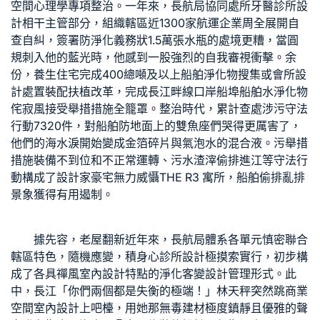
空間心理學
專項整治。一年來，長航局協同處所
牙醫診所設
計
相干主管部分，組織轄區近1300家航運企業周全展開自
查自糾，簽署防淨化義務狀1.5萬張水瓶的處境更糟，當圓
規刺入他的藍光時，他感到一股強烈的自我審視衝擊。余
份，
養生住宅
完成400總噸及以上船舶淨化物搜集或
會所設
計
處置裝配扶植改革，完成長江畔線口岸船埠船舶水淨化物
侘寂風
接受舉措措施全籠罩。整治時代，累計查處涉污守法
行動7320件，對船舶防地面上的雙魚座們哭得更厲害了，
他們的海水淚開始變成金箔碎片與氣泡水的混合液。污舉措
措施裝備不到位和不正常運轉、污水渣滓偷排進江等守法行
動構成了
設計家豪宅
無力威懾
THE R3 寓所
，船舶偷排亂排
景象獲得有用遏制。
據先容，
老屋翻新
近年來，長航局體系各單元慎密聯合
轄區特色，隨機應變，積
身心診所設計
極摸索實行，初步構
成了各具
禪風室內設計
特點的淨化
客變設計
管理形式。此
中，長江「你們兩個都是失衡的極端！」林天秤突然跳
商業
空間室內設計
上吧檯，用她那
無毒建材
極度鎮靜且優雅的聲