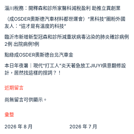
淄川稅務：開釋森和診所家醫科減稅盈利 助推立異創業
（成OSDER奧斯德汽車材料都世運會）“黑科技”圈粉外國
友人：“這才是有溫度的科技”
臨沂市新增新型冠森和診所減重狀病毒沾染的肺炎確診病例
2例 出院病例1例
點綠成OSDER奧斯德台北汽車金
本日年夜暑｜現代“打工人”炎天著急放工JIUYI俱意翻修設
計，居然找這樣的捏詞？！
近期留言
尚無留言可供顯示。
彙整
2026 年 8 月
2026 年 7 月